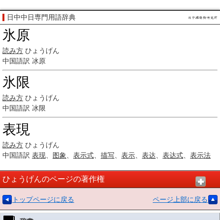
日中中日専門用語辞典
氷原
読み方
ひょうげん
中国語訳
冰原
氷限
読み方
ひょうげん
中国語訳
冰限
表現
読み方
ひょうげん
中国語訳
表现
、
图象
、
表示式
、
描写
、
表示
、
表达
、
表达式
、
表示法
ひょうげんのページの著作権
トップページに戻る
ページ上部に戻る