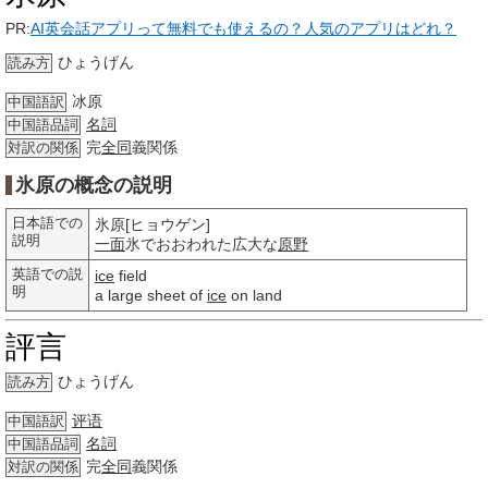
PR:
AI英会話アプリって無料でも使えるの？人気のアプリはどれ？
ひょうげん
読み方
冰原
中国語訳
名詞
中国語品詞
完
全同
義関係
対訳の関係
氷原の概念の説明
日本語での
氷原[ヒョウゲン]
説明
一面
氷でおおわれた広大な
原野
英語での説
ice
field
明
a large sheet of
ice
on land
評言
ひょうげん
読み方
评语
中国語訳
名詞
中国語品詞
完
全同
義関係
対訳の関係