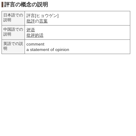
評言の概念の説明
日本語での
評言[ヒョウゲン]
説明
批評
の
言葉
中国語での
评语
説明
批评
的话
英語での説
comment
明
a statement of opinion