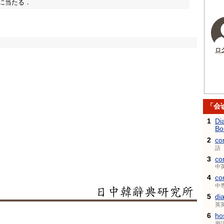
に当たる．
ロ
「会
1
Di
Bo
2
co
語
3
co
中
4
co
中
5
di
英
6
ho
用