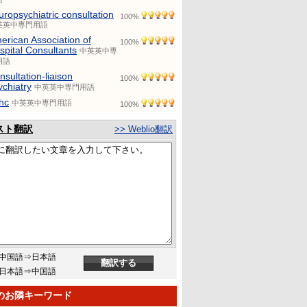
uropsychiatric consultation
100%
英英中専門用語
erican Association of
100%
spital Consultants
中英英中専
用語
nsultation-liaison
100%
ychiatry
中英英中専門用語
hc
中英英中専門用語
100%
スト翻訳
>> Weblio翻訳
中国語⇒日本語
日本語⇒中国語
のお隣キーワード