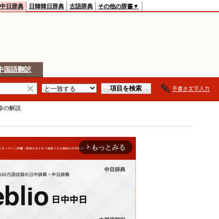
中日辞典
日韓韓日辞典
古語辞典
その他の辞書▼
中国語翻訳
手書き文字入力
诊
の解説
もっとみる
arrow_forward_ios