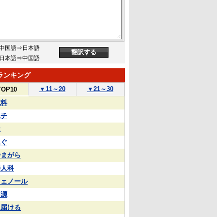
中国語⇒日本語
日本語⇒中国語
ランキング
▼
11～20
▼
21～30
TOP10
試料
ハチ
屋
泳ぐ
やまがら
婦人科
フェノール
同源
見届ける