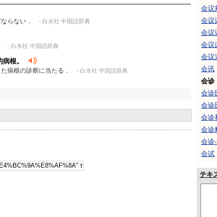
会议
会议
ばならない．
- 白水社 中国語辞典
会议
会议
．
- 白水社 中国語辞典
会议
的病根。
会讯
った病根の診察に当たる．
- 白水社 中国語辞典
会诊
会诊
会诊
会诊
会诊
会诊
会试
テキ