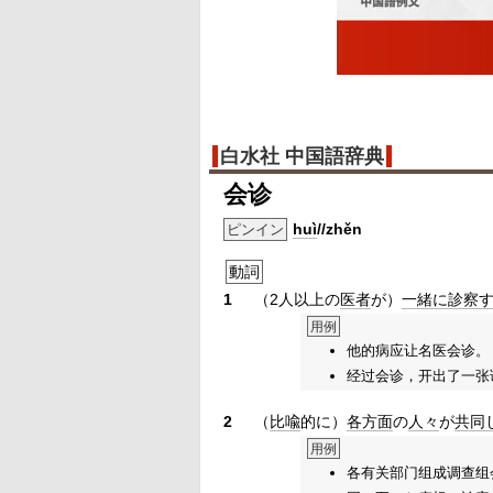
白水社 中国語辞典
会诊
huì
//zhěn
ピンイン
動詞
1
（2人以上の
医者
が）
一緒に
診察
用例
他的病应让名医会诊。
经过会诊，开出了一张
2
（
比喩
的に）
各方面
の
人々
が
共同
用例
各有关部门组成调查组