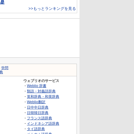
凡是
>>もっとランキングを見る
｜
学問
典
ウェブリオのサービス
・
Weblio 辞書
・
類語・対義語辞典
・
英和辞典・和英辞典
・
Weblio翻訳
・
日中中日辞典
・
日韓韓日辞典
・
フランス語辞典
・
インドネシア語辞典
・
タイ語辞典