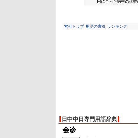
困
に至った
病根
の
診察
索引トップ
用語の索引
ランキング
日中中日専門用語辞典
会诊