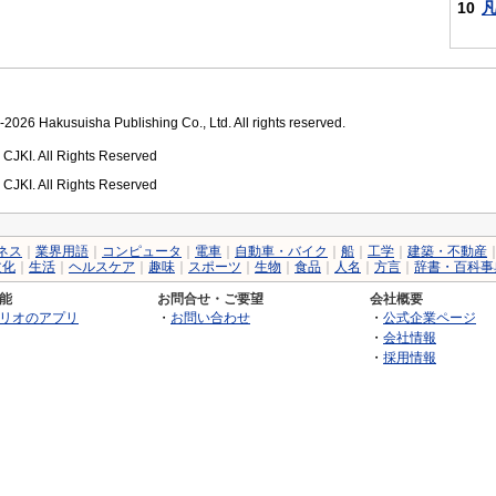
10
2026 Hakusuisha Publishing Co., Ltd. All rights reserved.
 CJKI. All Rights Reserved
 CJKI. All Rights Reserved
ネス
｜
業界用語
｜
コンピュータ
｜
電車
｜
自動車・バイク
｜
船
｜
工学
｜
建築・不動産
文化
｜
生活
｜
ヘルスケア
｜
趣味
｜
スポーツ
｜
生物
｜
食品
｜
人名
｜
方言
｜
辞書・百科事
能
お問合せ・ご要望
会社概要
リオのアプリ
・
お問い合わせ
・
公式企業ページ
・
会社情報
・
採用情報