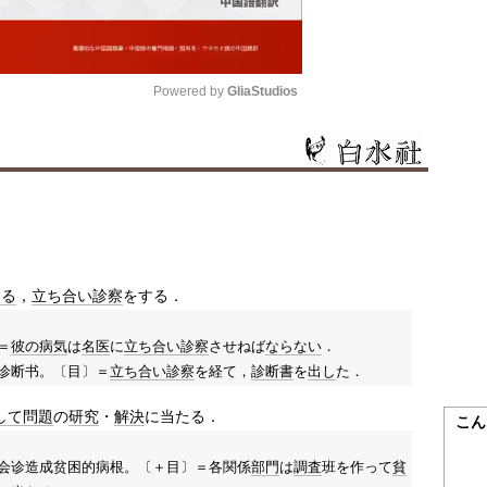
Powered by 
GliaStudios
Mute
する
，
立ち合い
診察
をする．
＝
彼の
病気
は
名医
に
立ち合い
診察
させねば
ならない
．
诊断书。〔目〕＝
立ち合い
診察
を経て，
診断書
を
出し
た．
して
問題
の
研究
・
解決
に当たる．
こん
会诊造成贫困的病根。〔＋目〕＝各関係
部門
は
調査
班を作って
貧