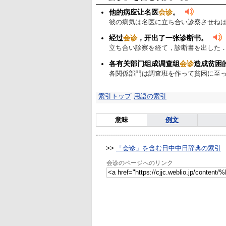
他的病应让名医
会诊
。
彼の病気は名医に立ち合い診察させね
经过
会诊
，开出了一张诊断书。
立ち合い診察を経て，診断書を出した
各有关部门组成调查组
会诊
造成贫困
各関係部門は調査班を作って貧困に至
索引トップ
用語の索引
意味
例文
>>
「会诊」を含む日中中日辞典の索引
会诊のページへのリンク