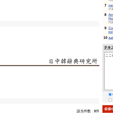
7
ne
中
8
Am
Ho
門
9
Co
ps
10
aa
テキ
会诊
該当件数 :
3
件