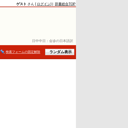
ゲスト
さん [
ログイン
] |
辞書総合TOP
日中中日：
会诊の日本語訳
検索フォームの固定解除