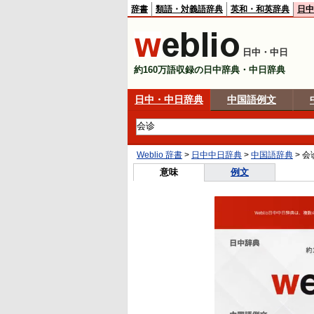
辞書
類語・対義語辞典
英和・和英辞典
日中
日中・中日
約160万語収録の日中辞典・中日辞典
日中・中日辞典
中国語例文
Weblio 辞書
>
日中中日辞典
>
中国語辞典
>
会
意味
例文