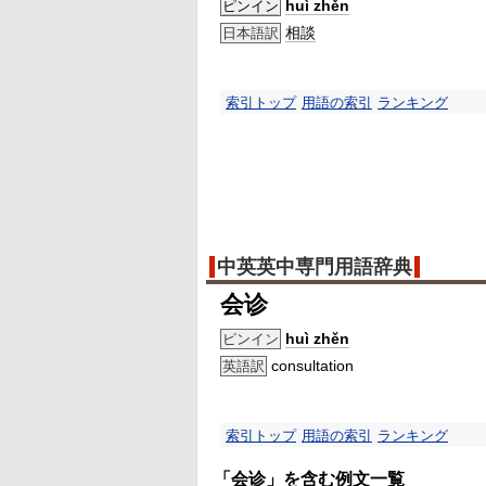
huì zhěn
ピンイン
相談
日本語訳
索引トップ
用語の索引
ランキング
中英英中専門用語辞典
会诊
huì zhěn
ピンイン
consultation
英語訳
索引トップ
用語の索引
ランキング
「会诊」を含む例文一覧