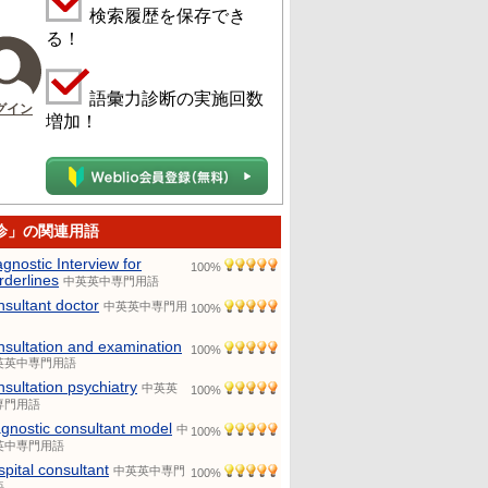
検索履歴を保存でき
る！
語彙力診断の実施回数
グイン
増加！
诊」の関連用語
agnostic Interview for
100%
rderlines
中英英中専門用語
nsultant doctor
中英英中専門用
100%
nsultation and examination
100%
英英中専門用語
nsultation psychiatry
中英英
100%
専門用語
agnostic consultant model
中
100%
英中専門用語
spital consultant
中英英中専門
100%
語