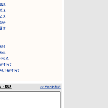
规则
讨论
记录
连接
通话
医师
医生
和检查
精神病学
-联络精神病学
スト翻訳
>> Weblio翻訳