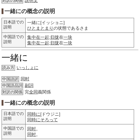
説明文
対訳の関係
一緒にの概念の説明
日本語での
一緒に[イッショニ]
説明
ひとまとまり
の状態であるさま
中国語での
集中在一起
;
归拢
在
一块
説明
集中在一起
;
归拢
在
一块
一緒に
いっしょに
読み方
同时
中国語訳
副詞
中国語品詞
完
全同
義関係
対訳の関係
一緒にの概念の説明
日本語での
同時に
[ドウジニ]
説明
同時に
そろって
中国語での
同时
。
説明
同时
。