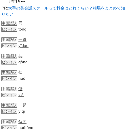
PR:
大手の英会話スクールって料金はどれくらい？相場をまとめて知
りたい
同
中国語訳
tóng
ピンイン
一道
中国語訳
yīdào
ピンイン
共
中国語訳
gòng
ピンイン
伙
中国語訳
huǒ
ピンイン
偕
中国語訳
xié
ピンイン
一起
中国語訳
yīqǐ
ピンイン
伙同
中国語訳
huǒtóng
ピンイン