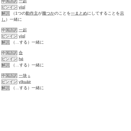
一起
中国語訳
yīqǐ
ピンイン
（1つの
動作主
が
幾つか
のことを
一まとめ
にしてすることを
示
解説
し
）一緒に
一起
中国語訳
yīqǐ
ピンイン
（…する）一緒に
解説
合
中国語訳
hé
ピンイン
（…する）一緒に
解説
一块
中国語訳
儿
yīkuàir
ピンイン
（…する）一緒に
解説