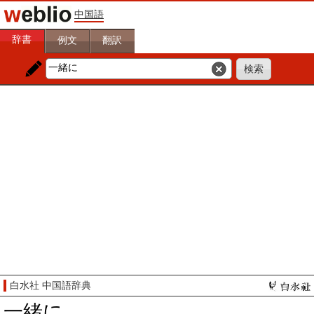
中国語
辞書
例文
翻訳
白水社 中国語辞典
一緒に