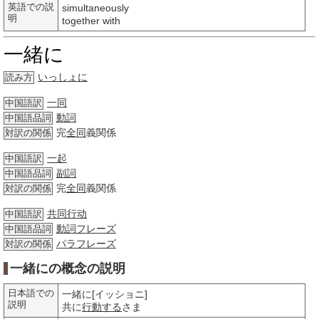
英語での説
simultaneously
明
together with
一緒に
いっしょに
読み方
一同
中国語訳
動詞
中国語品詞
完
全同
義関係
対訳の関係
一起
中国語訳
副詞
中国語品詞
完
全同
義関係
対訳の関係
共同行动
中国語訳
動詞
フレーズ
中国語品詞
パラフレーズ
対訳の関係
一緒にの概念の説明
日本語での
一緒に[イッショニ]
説明
共に
行動する
さま