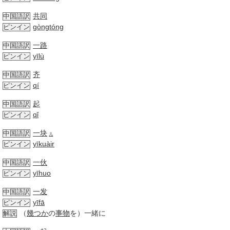
共同
中国語訳
gòngtóng
ピンイン
一路
中国語訳
yīlù
ピンイン
齐
中国語訳
qí
ピンイン
起
中国語訳
qǐ
ピンイン
一块
中国語訳
儿
yīkuàir
ピンイン
一伙
中国語訳
yīhuo
ピンイン
一发
中国語訳
yīfā
ピンイン
（
幾つか
の
事物
を）一緒に
解説