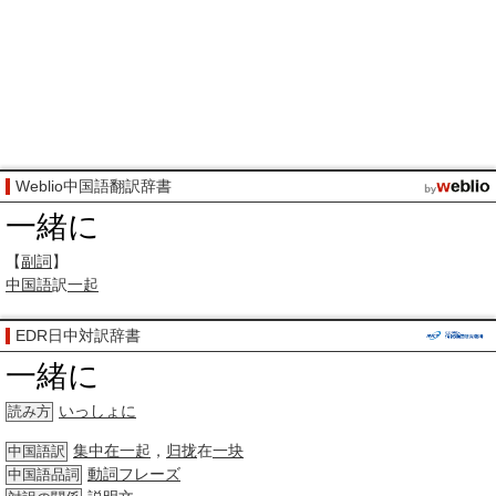
Weblio中国語翻訳辞書
一緒に
【
副詞
】
中国語
訳
一起
EDR日中対訳辞書
一緒に
いっしょに
読み方
集中在一起
，
归拢
在
一块
中国語訳
動詞
フレーズ
中国語品詞