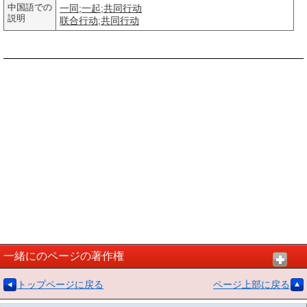
中国語での
一同
;
一起
;
共同行动
説明
联合
行动
;
共同行动
一緒にのページの著作権
トップページに戻る
ページ上部に戻る