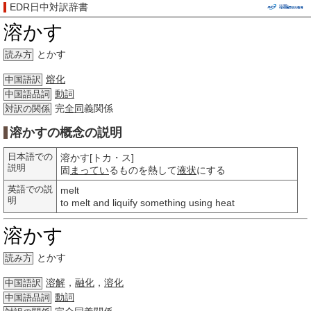
EDR日中対訳辞書
溶かす
とかす
読み方
熔化
中国語訳
動詞
中国語品詞
完
全同
義関係
対訳の関係
溶かすの概念の説明
日本語での
溶かす[トカ・ス]
説明
固
まってい
るものを熱して
液状
にする
英語での説
melt
明
to melt and liquify something using heat
溶かす
とかす
読み方
溶解
，
融化
，
溶化
中国語訳
動詞
中国語品詞