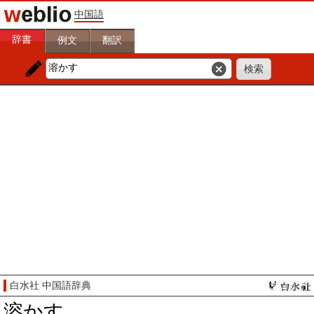
中国語
辞書
例文
翻訳
白水社 中国語辞典
溶かす