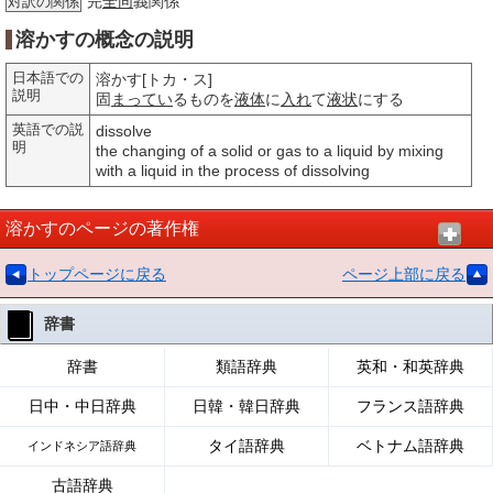
完
全同
義関係
対訳の関係
溶かすの概念の説明
日本語での
溶かす[トカ・ス]
説明
固
まってい
るものを
液体
に
入れ
て
液状
にする
英語での説
dissolve
明
the changing of a solid or gas to a liquid by mixing
with a liquid in the process of dissolving
溶かすのページの著作権
トップページに戻る
ページ上部に戻る
辞書
辞書
類語辞典
英和・和英辞典
日中・中日辞典
日韓・韓日辞典
フランス語辞典
タイ語辞典
ベトナム語辞典
インドネシア語辞典
古語辞典