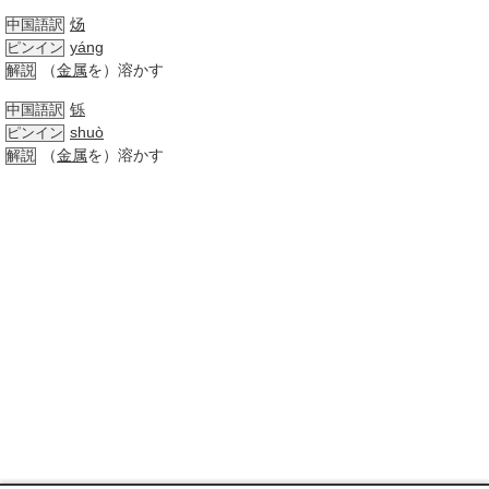
炀
中国語訳
yáng
ピンイン
（
金属
を）溶かす
解説
铄
中国語訳
shuò
ピンイン
（
金属
を）溶かす
解説