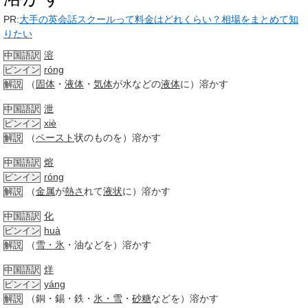
PR:
大手の英会話スクールって料金はどれくらい？相場をまとめて知
りたい
溶
中国語訳
róng
ピンイン
（
固体
・
液体
・
気体
が水などの
液体
に）溶かす
解説
泄
中国語訳
xiè
ピンイン
（
ペースト
状のものを）溶かす
解説
熔
中国語訳
róng
ピンイン
（
金属
が
熱さ
れて
液状
に）溶かす
解説
化
中国語訳
huà
ピンイン
（
雪・氷
・油などを）溶かす
解説
烊
中国語訳
yáng
ピンイン
（銅・錫・鉄・
氷・雪
・
砂糖
などを）溶かす
解説