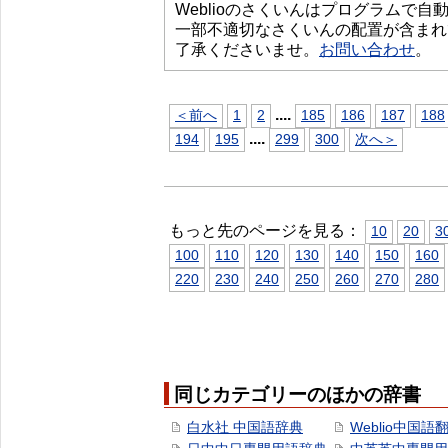
Weblioのさくいんはプログラムで
一部不適切なさくいんの配置が含まれ
了承くださいませ。
お問い合わせ
。
...
.
＜前へ
1
2
185
186
187
188
...
.
194
195
299
300
次へ＞
もっと先のページを見る：
10
20
3
100
110
120
130
140
150
160
220
230
240
250
260
270
280
同じカテゴリーのほかの辞書
白水社 中国語辞典
Weblio中国語