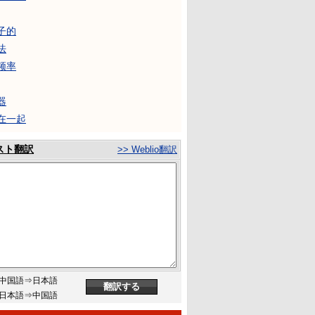
子的
法
频率
器
在一起
スト翻訳
>> Weblio翻訳
中国語⇒日本語
日本語⇒中国語