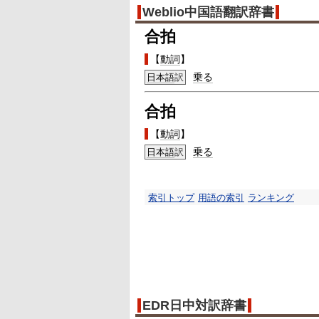
Weblio中国語翻訳辞書
合拍
【
動詞
】
乗る
日本語
訳
合拍
【
動詞
】
乗る
日本語
訳
索引トップ
用語の索引
ランキング
EDR日中対訳辞書