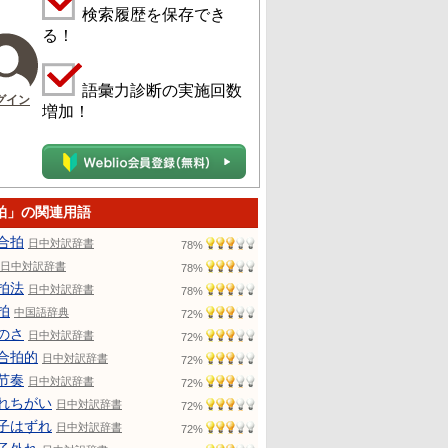
検索履歴を保存でき
る！
語彙力診断の実施回数
グイン
増加！
拍」の関連用語
合拍
日中対訳辞書
78%
日中対訳辞書
78%
拍法
日中対訳辞書
78%
拍
中国語辞典
72%
のさ
日中対訳辞書
72%
合拍的
日中対訳辞書
72%
节奏
日中対訳辞書
72%
れちがい
日中対訳辞書
72%
子はずれ
日中対訳辞書
72%