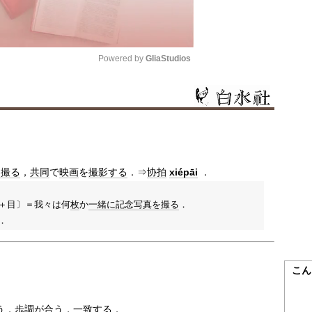
Powered by 
GliaStudios
Mute
を撮る
，
共同
で
映画
を
撮影する
．⇒
协拍
xiépāi
．
＋目〕＝我々は何
枚
か
一緒に
記念
写真を撮る
．
．
こん
う，
歩調
が合う，
一致する
．