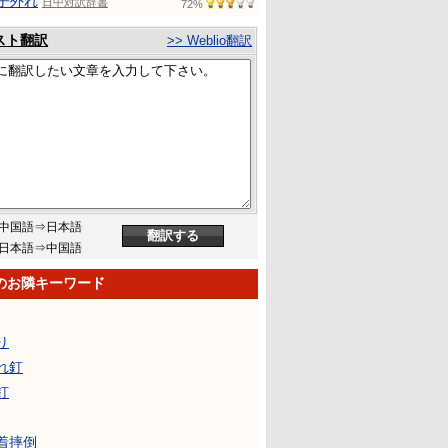
子外れ
日中対訳辞書
72%
スト翻訳
>> Weblio翻訳
中国語⇒日本語
日本語⇒中国語
のお隣キーワード
り
れ釘
釘
着摔倒