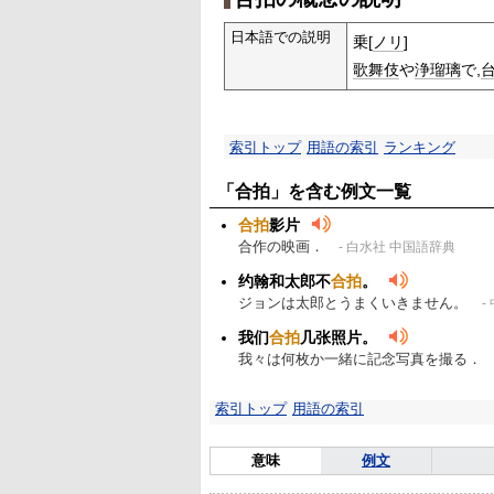
日本語での説明
乗[
ノリ
]
歌舞伎
や
浄瑠璃
で,
索引トップ
用語の索引
ランキング
「合拍」を含む例文一覧
合拍
影片
合作の映画．
- 白水社 中国語辞典
约翰和太郎不
合拍
。
ジョンは太郎とうまくいきません。
-
我们
合拍
几张照片。
我々は何枚か一緒に記念写真を撮る．
索引トップ
用語の索引
意味
例文