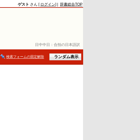
ゲスト
さん [
ログイン
] |
辞書総合TOP
日中中日：
合拍の日本語訳
検索フォームの固定解除