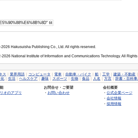
2026 Hakusuisha Publishing Co., Ltd. All rights reserved.
2026 National Institute of Information and Communications Technology. All Right
ネス
｜
業界用語
｜
コンピュータ
｜
電車
｜
自動車・バイク
｜
船
｜
工学
｜
建築・不動産
文化
｜
生活
｜
ヘルスケア
｜
趣味
｜
スポーツ
｜
生物
｜
食品
｜
人名
｜
方言
｜
辞書・百科事
能
お問合せ・ご要望
会社概要
リオのアプリ
・
お問い合わせ
・
公式企業ページ
・
会社情報
・
採用情報