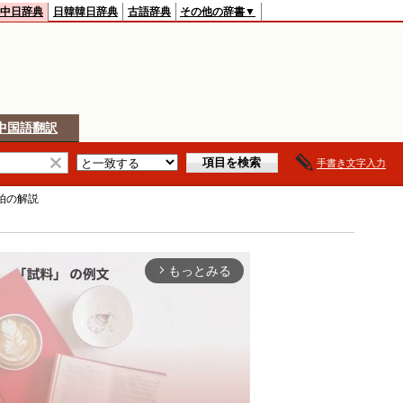
中日辞典
日韓韓日辞典
古語辞典
その他の辞書▼
中国語翻訳
手書き文字入力
拍
の解説
もっとみる
arrow_forward_ios