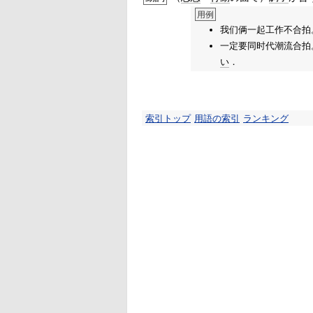
用例
我们俩一起工作不合拍
一定要同时代潮流合拍。
い
．
索引トップ
用語の索引
ランキング