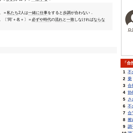
。＝
私たち
2人は
一緒に
仕事
をすると
歩調
が合わない．
〔‘同’＋名＋〕＝
必ずや
時代
の
流れ
と
一致
しなければ
ならな
ロ
「合
1
不
2
乗
3
合
4
协
5
さ
6
不
7
合
8
擦
9
調