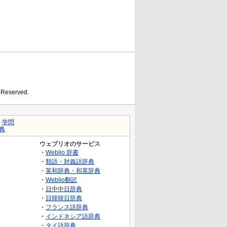
s Reserved.
｜
学問
典
ウェブリオのサービス
・
Weblio 辞書
・
類語・対義語辞典
・
英和辞典・和英辞典
・
Weblio翻訳
・
日中中日辞典
・
日韓韓日辞典
・
フランス語辞典
・
インドネシア語辞典
・
タイ語辞典