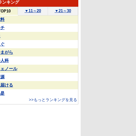
ランキング
▼
11～20
▼
21～30
TOP10
試料
ハチ
屋
泳ぐ
やまがら
婦人科
フェノール
同源
見届ける
凡是
>>もっとランキングを見る