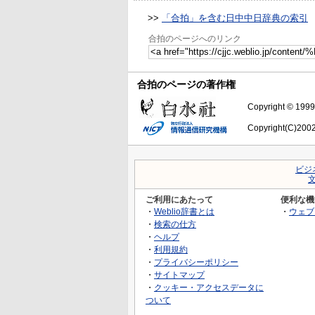
>>
「合拍」を含む日中中日辞典の索引
合拍のページへのリンク
合拍のページの著作権
Copyright © 1999-
Copyright(C)2002-
ビジ
ご利用にあたって
便利な機
・
Weblio辞書とは
・
ウェブ
・
検索の仕方
・
ヘルプ
・
利用規約
・
プライバシーポリシー
・
サイトマップ
・
クッキー・アクセスデータに
ついて