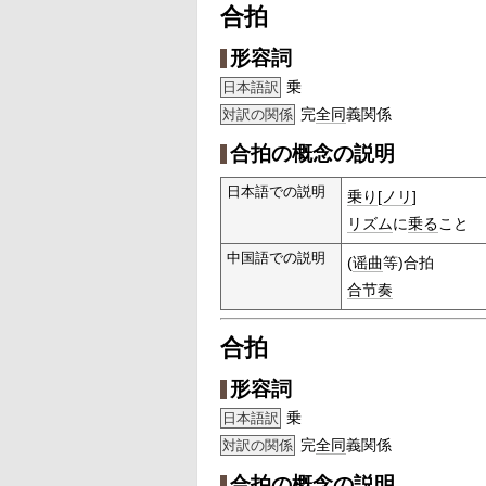
合拍
形容詞
乗
日本語訳
完
全同
義関係
対訳の関係
合拍の概念の説明
日本語での説明
乗り
[
ノリ
]
リズム
に
乗る
こと
中国語での説明
(
谣曲
等)合拍
合节奏
合拍
形容詞
乗
日本語訳
完
全同
義関係
対訳の関係
合拍の概念の説明