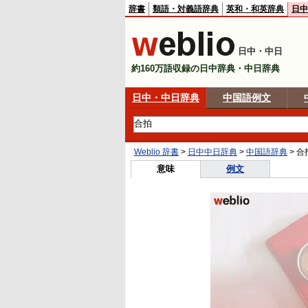
辞書
類語・対義語辞典
英和・和英辞典
日中
日中・中日
約160万語収録の日中辞典・中日辞典
日中・中日辞典
中国語例文
Weblio 辞書
>
日中中日辞典
>
中国語辞典
>
合
意味
例文