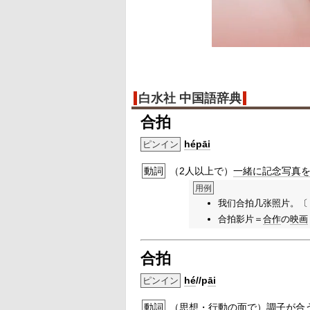
白水社 中国語辞典
合拍
hépāi
ピンイン
動詞
（2人以上で）
一緒に
記念
写真
用例
我们合拍几张照片。〔
合拍影片＝
合作
の
映画
合拍
hé
//p
āi
ピンイン
動詞
（
思想
・
行動
の面で）
調子
が合