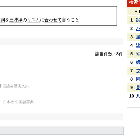
検索
▼
台詞
を
三味線
の
リズム
に
合わせて
言うこと
1
2
3
4
5
該当件数 :
8
件
6
7
8
 中国語会話例文集
9
10
- 白水社 中国語辞典