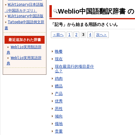
Wiktionary日本語版
▼
Weblio中国語翻訳辞書 
（中国語カテゴリ）
Wiktionary中国語版
▼
Tatoeba中国語例文辞
▼
「記号」から始まる用語のさくいん
書
＜前へ
1
2
3
4
次へ＞
最近追加された辞書
Weblio実用類語辞
▼
晚餐
典
Weblio実用英語辞
▼
现在
典
现在最流行的项目是什
么？
鸡肉
赠品
产品
优秀
恶性
倾向
领地
贵重