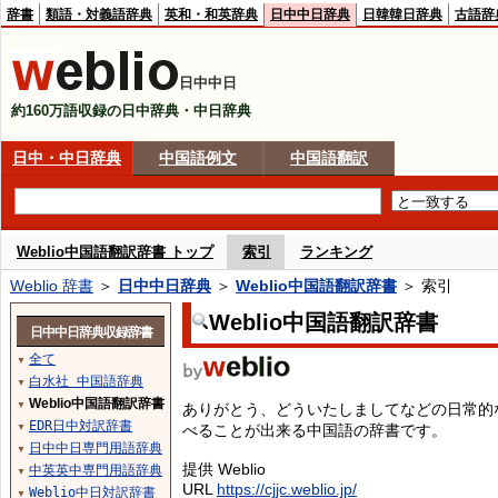
辞書
類語・対義語辞典
英和・和英辞典
日中中日辞典
日韓韓日辞典
古語辞
日中中日
約160万語収録の日中辞典・中日辞典
日中・中日辞典
中国語例文
中国語翻訳
Weblio中国語翻訳辞書 トップ
索引
ランキング
Weblio 辞書
＞
日中中日辞典
＞
Weblio中国語翻訳辞書
＞ 索引
Weblio中国語翻訳辞書
日中中日辞典収録辞書
全て
▼
白水社 中国語辞典
▼
Weblio中国語翻訳辞書
▼
ありがとう、どういたしましてなどの日常的
EDR日中対訳辞書
べることが出来る中国語の辞書です。
▼
日中中日専門用語辞典
▼
提供 Weblio
中英英中専門用語辞典
▼
URL
https://cjjc.weblio.jp/
Weblio中日対訳辞書
▼