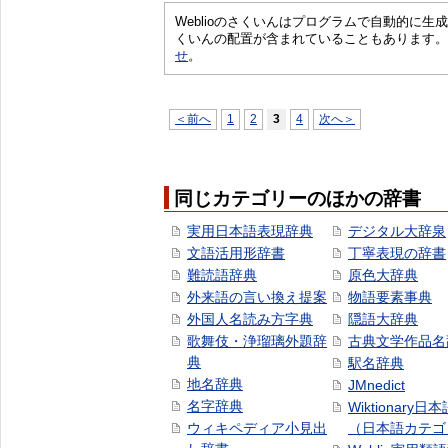
Weblioのさくいんはプログラムで自動的に
くいんの配置が含まれていることもあります。
せ
。
＜前へ
1
2
3
4
次へ＞
同じカテゴリーのほかの辞書
実用日本語表現辞典
デジタル大辞泉
文語活用形辞書
丁寧表現の辞書
難読語辞典
原色大辞典
外来語の言い換え提案
物語要素事典
外国人名読み方字典
隠語大辞典
歌舞伎・浄瑠璃外題辞
古典文学作品名
典
駅名辞典
地名辞典
JMnedict
名字辞典
Wiktionary日
ウィキペディア小見出
（日本語カテゴ