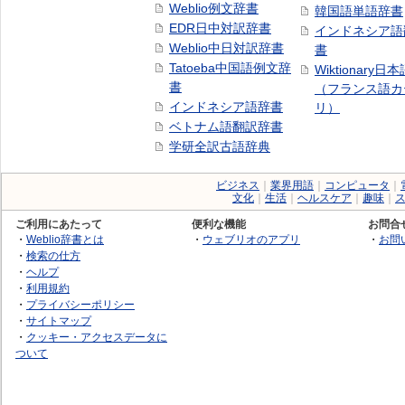
Weblio例文辞書
韓国語単語辞書
EDR日中対訳辞書
インドネシア語
Weblio中日対訳辞書
書
Tatoeba中国語例文辞
Wiktionary日
書
（フランス語カ
インドネシア語辞書
リ）
ベトナム語翻訳辞書
学研全訳古語辞典
ビジネス
｜
業界用語
｜
コンピュータ
｜
文化
｜
生活
｜
ヘルスケア
｜
趣味
｜
ご利用にあたって
便利な機能
お問合
・
Weblio辞書とは
・
ウェブリオのアプリ
・
お問
・
検索の仕方
・
ヘルプ
・
利用規約
・
プライバシーポリシー
・
サイトマップ
・
クッキー・アクセスデータに
ついて