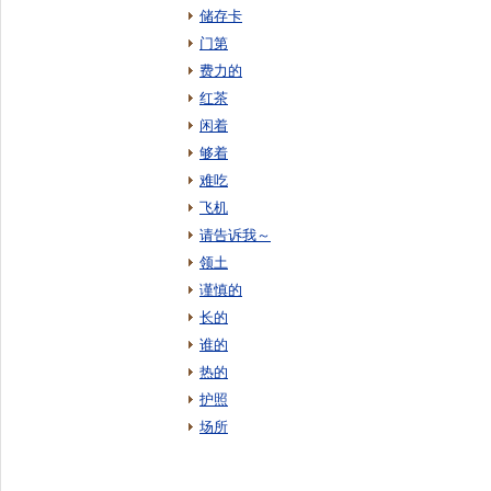
储存卡
门第
费力的
红茶
闲着
够着
难吃
飞机
请告诉我～
领土
谨慎的
长的
谁的
热的
护照
场所