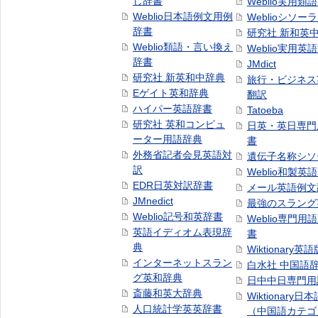
し辞書
Weblio実用類
Weblio日本語例文用例
Weblioシソー
辞書
研究社 新和英
Weblio類語・言い換え
Weblio実用英
辞書
JMdict
研究社 新英和中辞典
旅行・ビジネス
Eゲイト英和辞典
翻訳
ハイパー英語辞書
Tatoeba
研究社 英和コンピュ
日英・英日専門
ーター用語辞典
書
外務省記者会見英語対
遺伝子名称シソ
訳
Weblio和製英
EDR日英対訳辞書
メール英語例文
JMnedict
最強のスラング
Weblio記号和英辞書
Weblio専門用
英語イディオム表現辞
書
典
Wiktionary英語
インターネットスラン
白水社 中国語
グ英和辞典
日中中日専門用
斎藤和英大辞典
Wiktionary日
人口統計学英英辞書
（中国語カテゴ