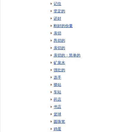
记住
坚定的
还好
刚好的份量
亲切
恳切的
亲切的
亲切的；简单的
矿泉水
强壮的
选手
驿站
车站
药店
书店
篮球
圆珠笔
鸡蛋