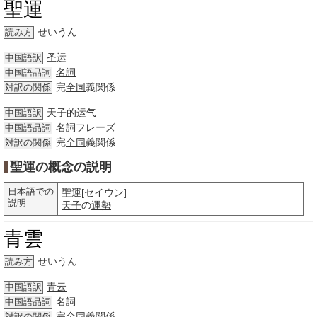
聖運
せいうん
読み方
圣运
中国語訳
名詞
中国語品詞
完
全同
義関係
対訳の関係
天子的运气
中国語訳
名詞
フレーズ
中国語品詞
完
全同
義関係
対訳の関係
聖運の概念の説明
日本語での
聖運[セイウン]
説明
天子
の
運勢
青雲
せいうん
読み方
青云
中国語訳
名詞
中国語品詞
完
全同
義関係