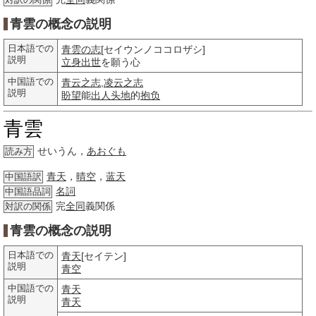
対訳の関係
青雲の概念の説明
日本語での
青雲の志
[セイウンノココロザシ]
説明
立身
出世
を願う心
中国語での
青云之志
,
凌云之志
説明
盼望
能
出人头地
的
抱负
青雲
せいうん，
あおぐも
読み方
青天
，
晴空
，
蓝天
中国語訳
名詞
中国語品詞
完
全同
義関係
対訳の関係
青雲の概念の説明
日本語での
青天
[セイテン]
説明
青空
中国語での
青天
説明
青天