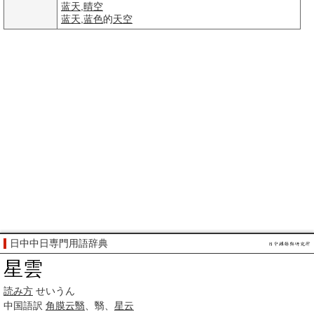
蓝天
,
晴空
蓝天
,
蓝色
的
天空
日中中日専門用語辞典
星雲
読み方
せいうん
中国語訳
角膜云翳
、翳、
星云