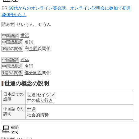
PR:
60代からのオンライン英会話。オンライン説明会に参加で初月
480円から！
せいうん，せうん
読み方
世运
中国語訳
名詞
中国語品詞
完
全同
義関係
対訳の関係
时运
中国語訳
名詞
中国語品詞
部分
同義
関係
対訳の関係
世運の概念の説明
日本語での
世運[セイウン]
説明
世の
成り行き
中国語での
世运
説明
社会的
情势
星雲