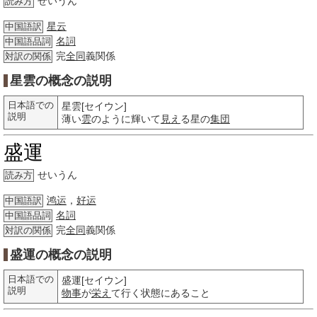
せいうん
読み方
星云
中国語訳
名詞
中国語品詞
完
全同
義関係
対訳の関係
星雲の概念の説明
日本語での
星雲[セイウン]
説明
薄い
雲
のように輝いて
見え
る星の
集団
盛運
せいうん
読み方
鸿运
，
好运
中国語訳
名詞
中国語品詞
完
全同
義関係
対訳の関係
盛運の概念の説明
日本語での
盛運[セイウン]
説明
物事
が
栄え
て行く状態にあること