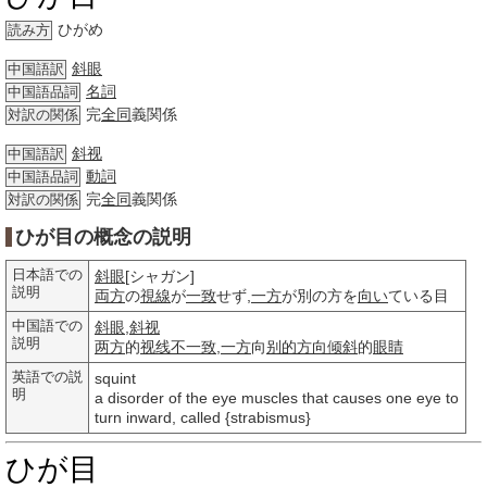
ひがめ
読み方
斜眼
中国語訳
名詞
中国語品詞
完
全同
義関係
対訳の関係
斜视
中国語訳
動詞
中国語品詞
完
全同
義関係
対訳の関係
ひが目の概念の説明
日本語での
斜眼
[シャガン]
説明
両方
の
視線
が
一致
せず,
一方
が別の方を
向い
ている目
中国語での
斜眼
,
斜视
説明
两方
的
视线
不一致
,
一方
向
别的
方向
倾斜
的
眼睛
英語での説
squint
明
a disorder of the eye muscles that causes one eye to
turn inward, called {strabismus}
ひが目