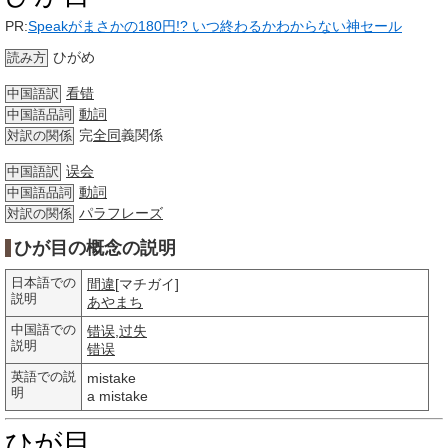
PR:
Speakがまさかの180円!? いつ終わるかわからない神セール
ひがめ
読み方
看错
中国語訳
動詞
中国語品詞
完
全同
義関係
対訳の関係
误会
中国語訳
動詞
中国語品詞
パラフレーズ
対訳の関係
ひが目の概念の説明
日本語での
間違
[マチガイ]
説明
あやまち
中国語での
错误
,
过失
説明
错误
英語での説
mistake
明
a mistake
ひが目