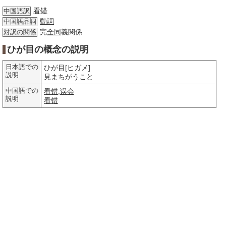
看错
中国語訳
動詞
中国語品詞
完
全同
義関係
対訳の関係
ひが目の概念の説明
日本語での
ひが目[ヒガメ]
説明
見まちがうこと
中国語での
看错
,
误会
説明
看错