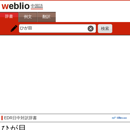
中国語
辞書
例文
翻訳
EDR日中対訳辞書
ひが目