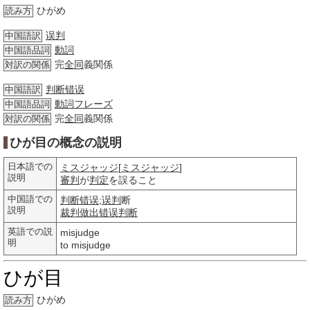
ひがめ
読み方
误判
中国語訳
動詞
中国語品詞
完
全同
義関係
対訳の関係
判断错误
中国語訳
動詞
フレーズ
中国語品詞
完
全同
義関係
対訳の関係
ひが目の概念の説明
日本語での
ミスジャッジ
[
ミスジャッジ
]
説明
審判
が
判定
を誤ること
中国語での
判断错误
;
误判
断
説明
裁判
做出
错误
判断
英語での説
misjudge
明
to misjudge
ひが目
ひがめ
読み方