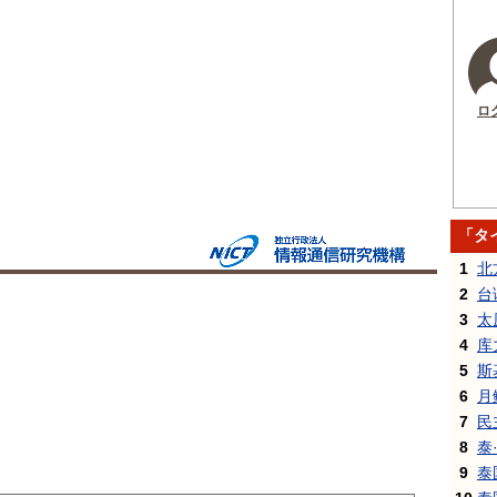
ロ
「タ
1
北
2
台
3
太
4
库
5
斯
6
月
7
民
8
泰
9
泰