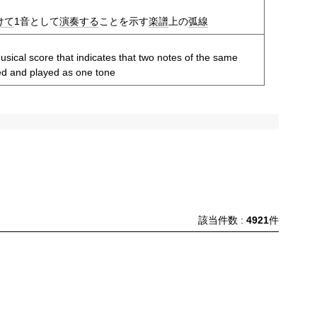
けて
1音として
演奏する
ことを示す
楽譜
上の
弧線
usical score that indicates that two notes of the same
ed and played as one tone
該当件数 :
4921
件