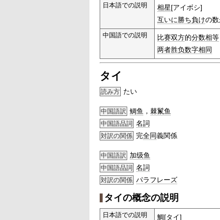
日本語での説明
相星
[アイボシ]
互いに
勝ち負け
の数
中国語での説明
比赛双方
的
分数
相等
两者
胜负
数字
相同
タイ
たい
読み方
鲷鱼
，
棘鬣鱼
中国語訳
名詞
中国語品詞
完
全同
義関係
対訳の関係
加级鱼
中国語訳
名詞
中国語品詞
パラフレーズ
対訳の関係
タイの概念の説明
日本語での説明
鯛
[タイ]