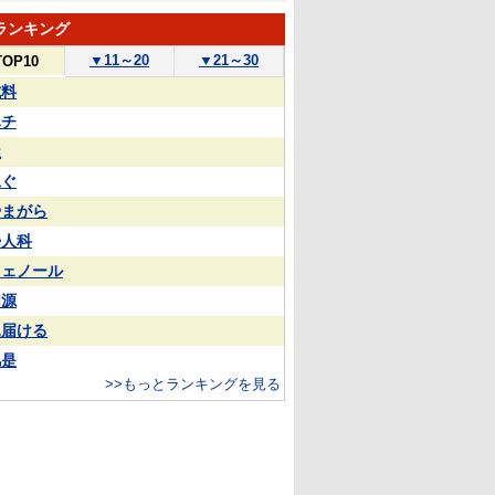
ランキング
▼
11～20
▼
21～30
TOP10
試料
ハチ
屋
泳ぐ
やまがら
婦人科
フェノール
同源
見届ける
凡是
>>もっとランキングを見る