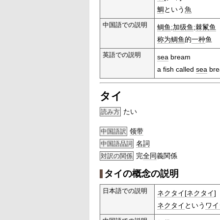
鯛
という
魚
中国語での説明
鲷鱼
;
加级鱼
;
棘鬣鱼
称为
鲷鱼
的
一种
鱼
英語での説明
sea
bream
a fish called
sea
br
タイ
たい
読み方
领带
中国語訳
名詞
中国語品詞
完
全同
義関係
対訳の関係
タイの概念の説明
日本語での説明
ネクタイ
[
ネクタイ
]
ネクタイ
という
ワイ