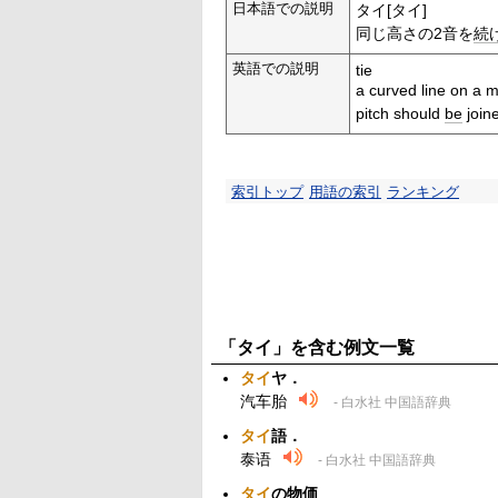
日本語での説明
タイ[タイ]
同じ高さの2音を
続
英語での説明
tie
a curved line on a m
pitch should
be
join
索引トップ
用語の索引
ランキング
「タイ」を含む例文一覧
タイ
ヤ．
汽车胎
- 白水社 中国語辞典
タイ
語．
泰语
- 白水社 中国語辞典
タイ
の物価