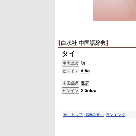
白水社 中国語辞典
タイ
鲷
中国語訳
diāo
ピンイン
暹罗
中国語訳
Xiānluó
ピンイン
索引トップ
用語の索引
ランキング