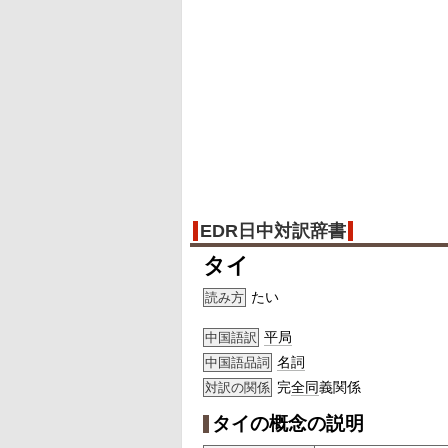
EDR日中対訳辞書
タイ
たい
読み方
平局
中国語訳
名詞
中国語品詞
完
全同
義関係
対訳の関係
タイの概念の説明