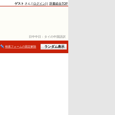
ゲスト
さん [
ログイン
] |
辞書総合TOP
日中中日：
タイの中国語訳
検索フォームの固定解除