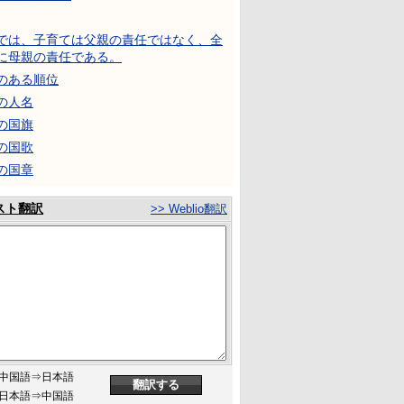
では、子育ては父親の責任ではなく、全
に母親の責任である。
のある順位
の人名
の国旗
の国歌
の国章
スト翻訳
>> Weblio翻訳
中国語⇒日本語
日本語⇒中国語