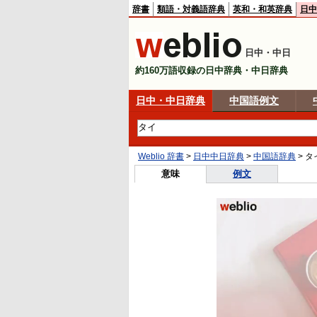
辞書
類語・対義語辞典
英和・和英辞典
日中
日中・中日
約160万語収録の日中辞典・中日辞典
日中・中日辞典
中国語例文
Weblio 辞書
>
日中中日辞典
>
中国語辞典
>
タ
意味
例文