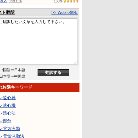
国人
中日対訳
100%
スト翻訳
>> Weblio翻訳
中国語⇒日本語
日本語⇒中国語
のお隣キーワード
ン遠心器
ン遠心機
ン遠心法
ン部分
ン電気泳動
ン電気泳動法