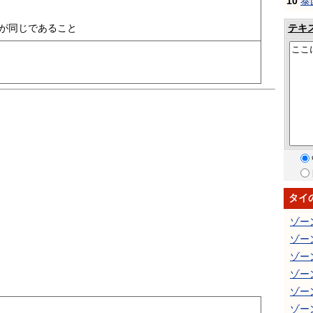
10
泰
テキ
が同じであること
タイ
ゾー
ゾー
ゾー
ゾー
ゾー
ゾー