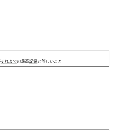
が
それまで
の最高
記録
と等しいこと