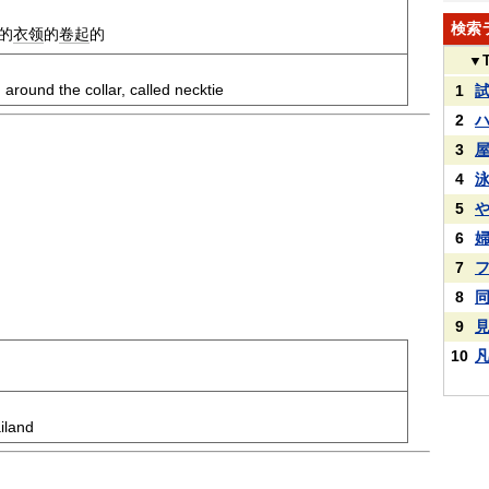
検索
的
衣领
的
卷起
的
▼
 around the collar, called necktie
1
2
3
4
5
6
7
8
9
10
iland