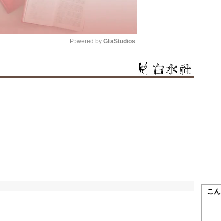
Powered by 
GliaStudios
Mute
こん