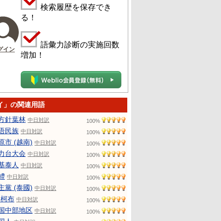
検索履歴を保存でき
る！
語彙力診断の実施回数
グイン
増加！
イ」の関連用語
方針葉林
中日対訳
100%
语民族
中日対訳
100%
原市 (越南)
中日対訳
100%
力台大会
中日対訳
100%
基泰人
中日対訳
100%
鳢
中日対訳
100%
主黨 (泰國)
中日対訳
100%
·柯布
中日対訳
100%
国中部地区
中日対訳
100%