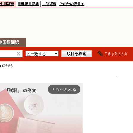
中日辞典
日韓韓日辞典
古語辞典
その他の辞書▼
中国語翻訳
手書き文字入力
イ
の解説
もっとみる
arrow_forward_ios