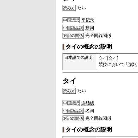
たい
読み方
平记录
中国語訳
動詞
中国語品詞
完
全同
義関係
対訳の関係
タイの概念の説明
日本語での説明
タイ[タイ]
競技
において,
記録
タイ
たい
読み方
连结线
中国語訳
名詞
中国語品詞
完
全同
義関係
対訳の関係
タイの概念の説明