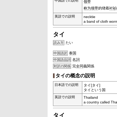
中国語での説明
领带
称为
领带
的绕着
衬衫
英語での説明
necktie
a band of cloth worn
タイ
たい
読み方
泰国
中国語訳
名詞
中国語品詞
完
全同
義関係
対訳の関係
タイの概念の説明
日本語での説明
タイ[タイ]
タイという国
英語での説明
Thailand
a country called Tha
タイ