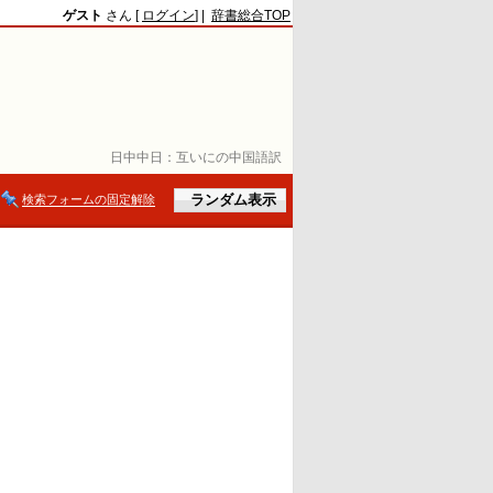
ゲスト
さん [
ログイン
] |
辞書総合TOP
日中中日：
互いにの中国語訳
検索フォームの固定解除