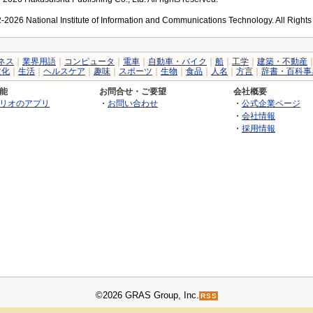
2026 National Institute of Information and Communications Technology. All Right
ネス
｜
業界用語
｜
コンピュータ
｜
電車
｜
自動車・バイク
｜
船
｜
工学
｜
建築・不動産
文化
｜
生活
｜
ヘルスケア
｜
趣味
｜
スポーツ
｜
生物
｜
食品
｜
人名
｜
方言
｜
辞書・百科事
能
お問合せ・ご要望
会社概要
リオのアプリ
・
お問い合わせ
・
公式企業ページ
・
会社情報
・
採用情報
©2026 GRAS Group, Inc.
RSS