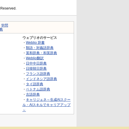
s Reserved.
｜
学問
典
ウェブリオのサービス
・
Weblio 辞書
・
類語・対義語辞典
・
英和辞典・和英辞典
・
Weblio翻訳
・
日中中日辞典
・
日韓韓日辞典
・
フランス語辞典
・
インドネシア語辞典
・
タイ語辞典
・
ベトナム語辞典
・
古語辞典
・
キャリジェネ～生成AIスクー
ル・AIスキルでキャリアアップ
～