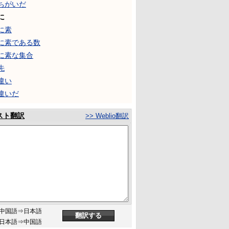
ちがいだ
に
に素
に素である数
に素な集合
先
違い
違いだ
スト翻訳
>> Weblio翻訳
中国語⇒日本語
日本語⇒中国語