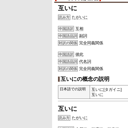
互いに
たがいに
読み方
互相
中国語訳
副詞
中国語品詞
完
全同
義関係
対訳の関係
彼此
中国語訳
代名詞
中国語品詞
完
全同
義関係
対訳の関係
互いにの概念の説明
日本語での説明
互いに[タガイニ]
互いに
互いに
たがいに
読み方