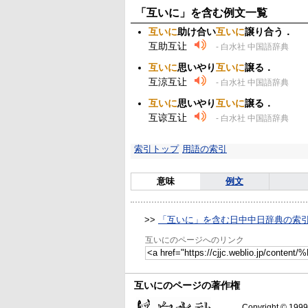
「互いに」を含む例文一覧
互いに
助け合い
互いに
譲り合う．
互助互让
- 白水社 中国語辞典
互いに
思いやり
互いに
譲る．
互涼互让
- 白水社 中国語辞典
互いに
思いやり
互いに
譲る．
互谅互让
- 白水社 中国語辞典
索引トップ
用語の索引
意味
例文
>>
「互いに」を含む日中中日辞典の索
互いにのページへのリンク
互いにのページの著作権
Copyright © 1999-