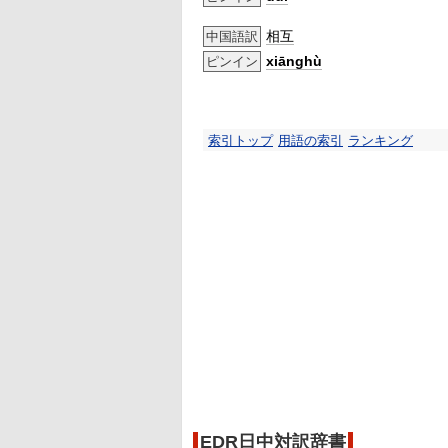
相互
中国語訳
xiānghù
ピンイン
索引トップ
用語の索引
ランキング
EDR日中対訳辞書