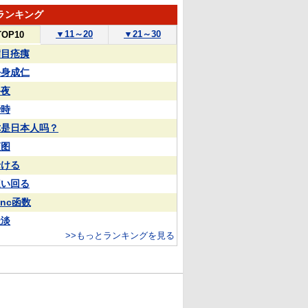
ランキング
▼
11～20
▼
21～30
TOP10
满目疮痍
杀身成仁
終夜
瞬時
你是日本人吗？
蓝图
老ける
這い回る
inc函数
扯淡
>>もっとランキングを見る