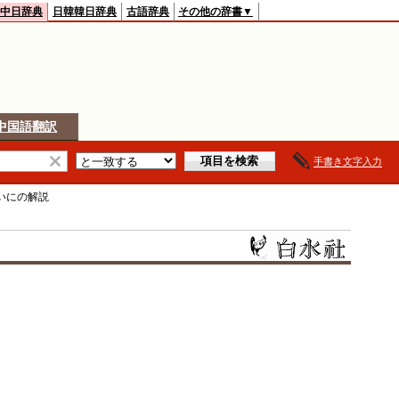
中日辞典
日韓韓日辞典
古語辞典
その他の辞書▼
中国語翻訳
手書き文字入力
いに
の解説