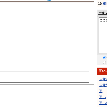
10
相
テキ
互い
云龙
云龙
互
互い
互い