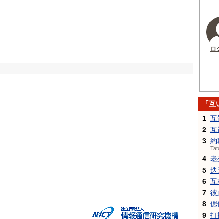
ロ
「互
1
互
2
互
3
約
Ta
4
老
5
迭
6
互
7
彼
8
偲
9
打