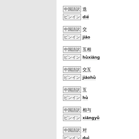
迭
中国語訳
dié
ピンイン
交
中国語訳
jiāo
ピンイン
互相
中国語訳
hùxiāng
ピンイン
交互
中国語訳
jiāohù
ピンイン
互
中国語訳
hù
ピンイン
相与
中国語訳
xiāngyǔ
ピンイン
对
中国語訳
duì
ピンイン