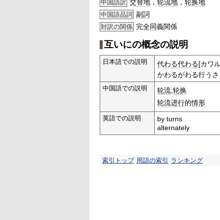
交替地
，
轮流地
，
轮换地
中国語訳
副詞
中国語品詞
完
全同
義関係
対訳の関係
互いにの概念の説明
日本語での説明
代わる
代わる
[カワ
かわるがわる行うさ
中国語での説明
轮流
;
轮换
轮流
进行
的
情形
英語での説明
by turns
alternately
索引トップ
用語の索引
ランキング