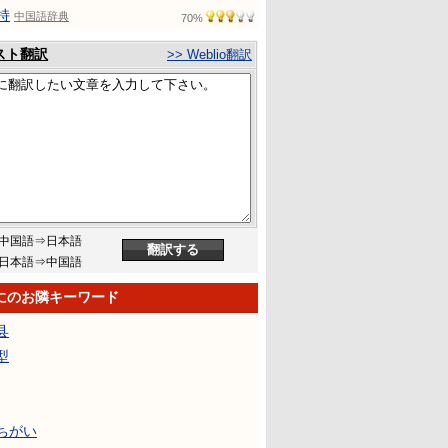
持
中国語辞典
70%
スト翻訳
>> Weblio翻訳
中国語⇒日本語
日本語⇒中国語
にのお隣キーワード
县
型
ちがい