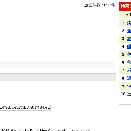
該当件数 :
691
件
検索
▼
1
2
3
4
5
6
7
8
9
S
引
10
2026 Hakusuisha Publishing Co., Ltd. All rights reserved.