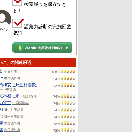
検索履歴を保存でき
る！
語彙力診断の実施回数
グイン
増加！
いに」の関連用語
質
中日対訳
100%
让
中国語辞典
94%
翰和安彼此互相喜歡。
92%
toeba中国語
死不相往来
中国語辞典
74%
为宾主
中国語辞典
74%
相
日中対訳辞書
74%
此
日中対訳辞書
74%
偲
中国語辞典
72%
擂
中国語辞典
72%