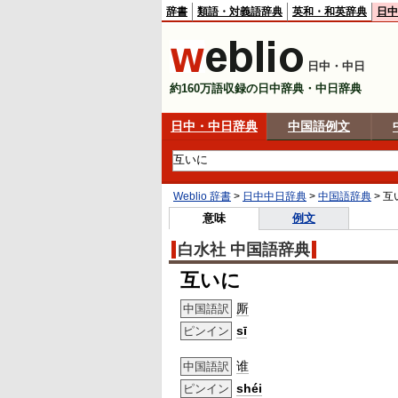
辞書
類語・対義語辞典
英和・和英辞典
日中
日中・中日
約160万語収録の日中辞典・中日辞典
日中・中日辞典
中国語例文
Weblio 辞書
>
日中中日辞典
>
中国語辞典
>
互
意味
例文
白水社 中国語辞典
互いに
厮
中国語訳
sī
ピンイン
谁
中国語訳
shéi
ピンイン