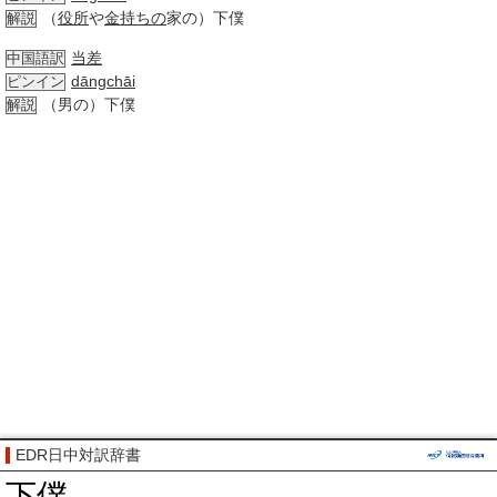
（
役所
や
金持ちの
家の）下僕
解説
当差
中国語訳
dāngchāi
ピンイン
（男の）下僕
解説
EDR日中対訳辞書
下僕