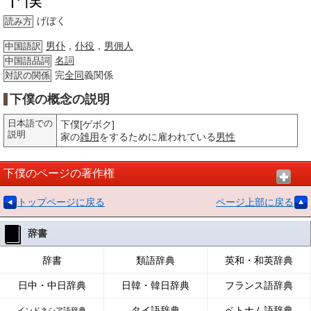
げぼく
読み方
男仆
，
仆役
，
男佣人
中国語訳
名詞
中国語品詞
完
全同
義関係
対訳の関係
下僕の概念の説明
日本語での
下僕[ゲボク]
説明
家の
雑用
をするために雇われている
男性
下僕のページの著作権
トップページに戻る
ページ上部に戻る
辞書
辞書
類語辞典
英和・和英辞典
日中・中日辞典
日韓・韓日辞典
フランス語辞典
タイ語辞典
ベトナム語辞典
インドネシア語辞典