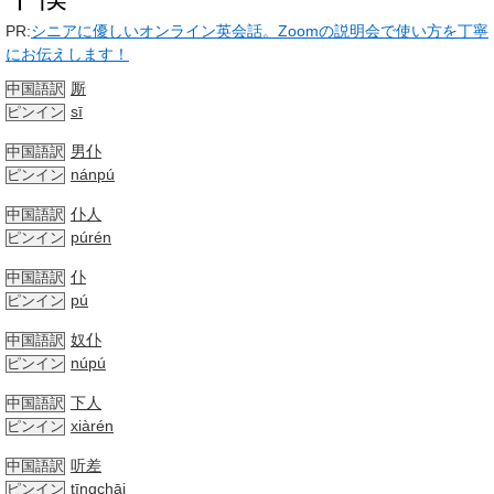
PR:
シニアに優しいオンライン英会話。Zoomの説明会で使い方を丁寧
にお伝えします！
厮
中国語訳
sī
ピンイン
男仆
中国語訳
nánpú
ピンイン
仆人
中国語訳
púrén
ピンイン
仆
中国語訳
pú
ピンイン
奴仆
中国語訳
núpú
ピンイン
下人
中国語訳
xiàrén
ピンイン
听差
中国語訳
tīngchāi
ピンイン