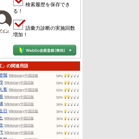
検索履歴を保存でき
る！
語彙力診断の実施回数
グイン
増加！
江」の関連用語
管鬚
Wiktionary中国語版
58%
跤
Wiktionary中国語版
58%
人客
Wiktionary中国語版
50%
股
Wiktionary中国語版
50%
埔
Wiktionary中国語版
36%
生日
Wiktionary中国語版
36%
土
Wiktionary中国語版
36%
批
Wiktionary中国語版
34%
代
Wiktionary中国語版
34%