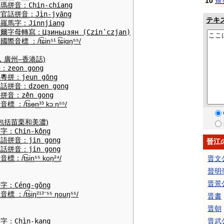
10
規
妥瑪拼音
：
Chin-chiang
魯
官話
拼音
：
Jì
n-jy
āng
テキ
語羅馬字
：
Jinnjiang
里爾字母
轉寫
：
Цзиньцзян
(Czinʹczjan)
語
國際音標
：
/t͡ɕin⁵¹ t͡ɕi̯ɑŋ⁵⁵/
，
廣州
–
香港
話)
拼
：
zeon gong
魯
粵拼
：
jeun g
ō
ng
州話
拼音
：
dzoen gong
東
拼音
：
zên gong
際音標
：
/t͡sɵ
n³
³ kɔːŋ
⁵⁵
/
包括
苗栗
和美
濃)
話字
：
Chin-kô
ng
家語
拼音
：
jin gong
晉江
家話
拼音
：
jin gong
際音標
：
/t͡
sin
⁵⁵ koŋ
²⁴
/
晋文
晉明
晋景
話字
：
Céng-gŏ
ng
際音標
：
/t͡
si
ŋ
²¹
³⁻⁵⁵ ŋ
ou
ŋ⁵⁵/
晋書
晋朝
晋武
話字
：
Chì
n-kang