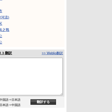
市
(河流)
区
吳之戰
公
公
スト翻訳
>> Weblio翻訳
中国語⇒日本語
日本語⇒中国語