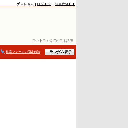
ゲスト
さん [
ログイン
] |
辞書総合TOP
日中中日：
晉江の日本語訳
検索フォームの固定解除