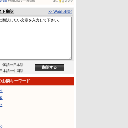
身軀
Wiktionary中国語版
34%
スト翻訳
>> Weblio翻訳
中国語⇒日本語
日本語⇒中国語
のお隣キーワード
公
帝
公
公