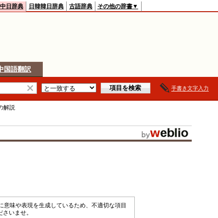
中日辞典
日韓韓日辞典
古語辞典
その他の辞書▼
中国語翻訳
手書き文字入力
の解説
械的に意味や表現を生成しているため、不適切な項目
ださいませ。