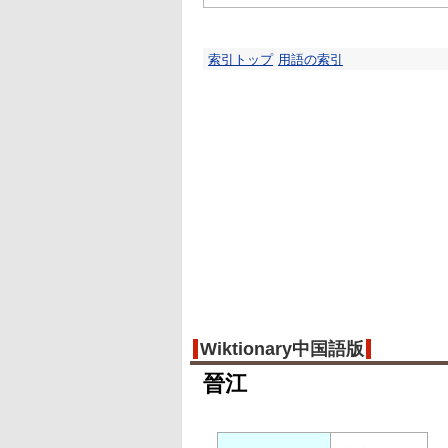
索引トップ
用語の索引
Wiktionary中国語版
晉江