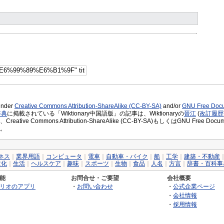
 under
Creative Commons Attribution-ShareAlike (CC-BY-SA)
and/or
GNU Free Docu
辞典
に掲載されている「Wiktionary中国語版」の記事は、Wiktionaryの
晉江
(
改訂履歴
ative Commons Attribution-ShareAlike (CC-BY-SA)もしくはGNU Free D
。
ネス
｜
業界用語
｜
コンピュータ
｜
電車
｜
自動車・バイク
｜
船
｜
工学
｜
建築・不動産
文化
｜
生活
｜
ヘルスケア
｜
趣味
｜
スポーツ
｜
生物
｜
食品
｜
人名
｜
方言
｜
辞書・百科事
能
お問合せ・ご要望
会社概要
リオのアプリ
・
お問い合わせ
・
公式企業ページ
・
会社情報
・
採用情報