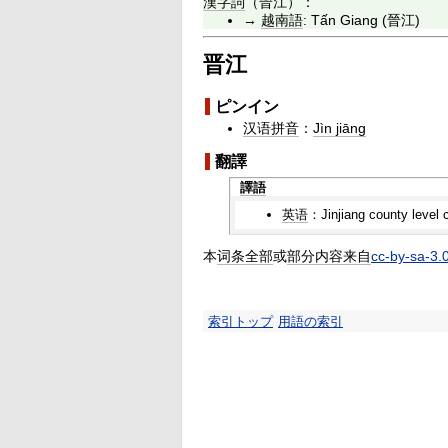
漢字詞
（
晉江
）：
→
越南語
:
Tấn Giang
(
晉江
)
晋江
ピンイン
汉语拼音
：
Jìn jiāng
翻譯
譯語
英语
：Jinjiang county level 
本
词条
全部
或
部分
内容
来自
cc-by-sa-3.
索引トップ
用語の索引