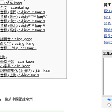
羅
：
Tsìn-kang
晋江
實
台文
：
cienkafng
晋江
際音標
(廈門)
：
/t͡
sin
²¹
⁻⁵³
ka
ŋ⁴⁴/
際音標
(
泉州
)
：
/t͡
sin
⁴¹⁻⁵⁵⁴
ka
ŋ³³/
晋江 
際音標
(
漳州
)
：
/t͡
sin
²¹
⁻⁵³
ka
ŋ⁴⁴/
晋源
際音標
(
臺北
)
：
/t͡
sin
¹¹
⁻⁵³
ka
ŋ⁴⁴/
晉滅
際音標
(
高雄
)
：
/t͡
sin
²¹
⁻⁴¹
ka
ŋ⁴⁴/
晋灵
州
話
拼音
：
zing gang
晋献
仿
白話字
：
tsì
ng
kang
際音標
：
/t͡
si
ŋ
²¹
³⁻⁵⁵
ka
ŋ³³/
テキ
上海
)
語
學堂
拼音
：
cin-kaon
音
小字
典
：
cin kaon
基詞典
羅馬化
(
上海
話)
：
jin-kaan
際音標
(
上海
)
：
/t͡ɕin³³ kɑ̃⁴⁴/
名
，
位於
中國
福建
泉州