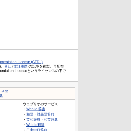
mentation License (GFDL)
.
)、
晋江
(
改訂履歴
)の記事を複製、再配布
ocumentation Licenseというライセンスの下で
｜
学問
典
ウェブリオのサービス
・
Weblio 辞書
・
類語・対義語辞典
・
英和辞典・和英辞典
・
Weblio翻訳
・
日中中日辞典