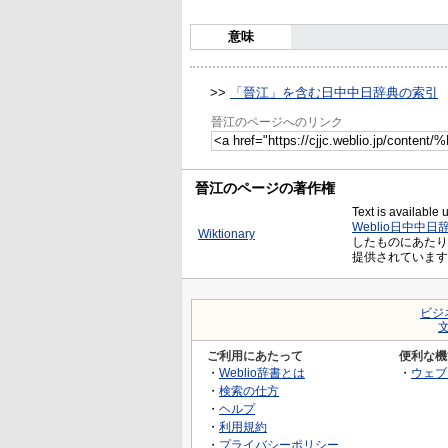
意味
>>
「晉江」を含む日中中日辞典の索引
晉江のページへのリンク
晉江のページの著作権
Text is available
Weblio日中中日
Wiktionary
したものにあたり、Cre
提供されています
ビジ
ご利用にあたって
便利な機
・
Weblio辞書とは
・
ウェブ
・
検索の仕方
・
ヘルプ
・
利用規約
・
プライバシーポリシー