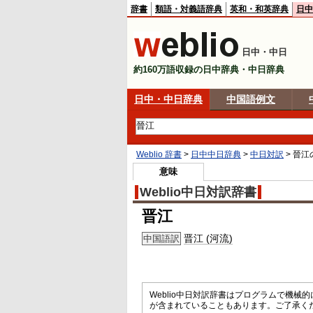
辞書
類語・対義語辞典
英和・和英辞典
日中
日中・中日
約160万語収録の日中辞典・中日辞典
日中・中日辞典
中国語例文
Weblio 辞書
>
日中中日辞典
>
中日対訳
>
晉江
意味
Weblio中日対訳辞書
晋江
晋江 (河流)
中国語訳
Weblio中日対訳辞書はプログラムで機
が含まれていることもあります。ご了承く