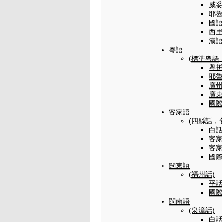
威
耶
國
西
漢
粵語
(
標準
粵語
粵
耶
廣
廣
國
客家語
(四縣話，
白
客
客
國
閩東語
(
福州話
)
平
國
閩南語
(泉漳話)
白