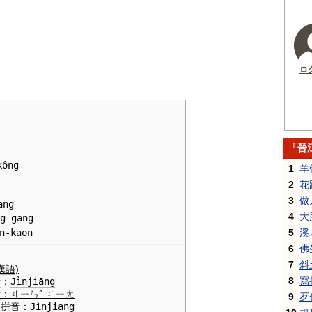
ロ
「晉
kô
ng
1
羊
2
花
3
做
ang
4
大
g gang
n-kaon
5
溪
6
佛
7
斜
漢語
)
8
寫
音
：
Jìnjiāng
音
：
ㄐㄧㄣˋ ㄐㄧㄤ
9
歹
用拼音
：
Jì
njiang