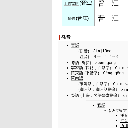
晉
江
(
晉江
)
正體
/
繁體
晋
江
(
晋江
)
簡體
発音
官話
(
拼音
)
：
Jìnjiāng
(
注音
)
：
ㄐㄧㄣˋ ㄐㄧㄤ
粵語
(粵拼)
：
zeon gong
客家語
(四縣，
白話字
)
：
Chin-
閩東語
(
平話字
)
：
Céng-gŏ
ng
閩南語
(泉漳話，
白話字
)
：
Chì
n-k
(
潮州
話，
潮州
話
拼音
)
：
zin
吳語
(
上海
，
吳語
學堂
拼音
)
：
ci
官話
(
現代標準
拼
注
通