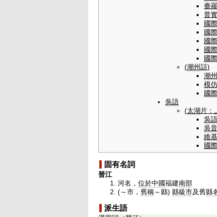
臺
普
國
國
國
國
國
(
潮州
話)
潮
模
國
吳語
(
太湖
片：
吳
吳
維
國
固有名詞
晉江
河名，
位於
中國
福建
南部
(
～市
，
舊稱
～縣
)
縣級市
及舊
縣
派生語