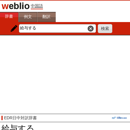
中国語
辞書
例文
翻訳
EDR日中対訳辞書
給与する