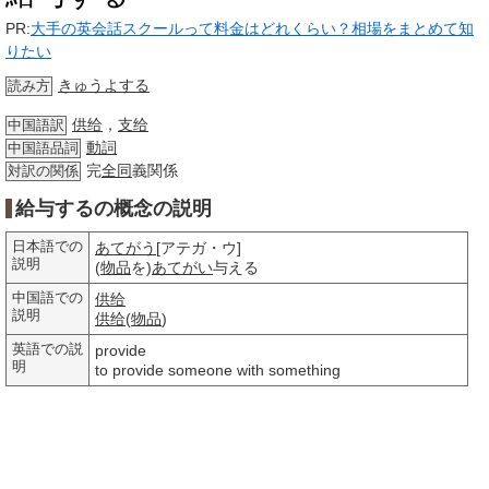
PR:
大手の英会話スクールって料金はどれくらい？相場をまとめて知
りたい
きゅうよする
読み方
供给
，
支给
中国語訳
動詞
中国語品詞
完
全同
義関係
対訳の関係
給与するの概念の説明
日本語での
あてがう
[アテガ・ウ]
説明
(
物品
を)
あてがい
与える
中国語での
供给
説明
供给
(
物品
)
英語での説
provide
明
to provide someone with something