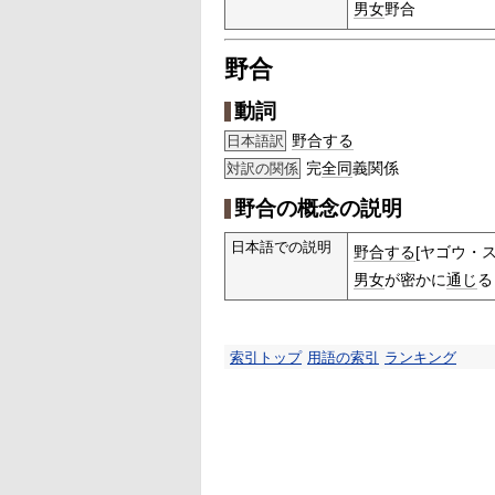
男女
野合
野合
動詞
野合する
日本語訳
完
全同
義関係
対訳の関係
野合の概念の説明
日本語での説明
野合する
[ヤゴウ・ス
男女
が密かに
通じ
る
索引トップ
用語の索引
ランキング