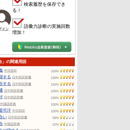
検索履歴を保存でき
る！
語彙力診断の実施回数
グイン
増加！
合」の関連用語
姦
中日対訳
100%
寝する
日中対訳辞書
100%
合する
日中対訳辞書
100%
通
日中対訳辞書
100%
奸
日中対訳辞書
100%
中国語辞典
100%
里可汗
中日対訳
100%
合い
日中対訳辞書
58%
合
中国語辞典
52%