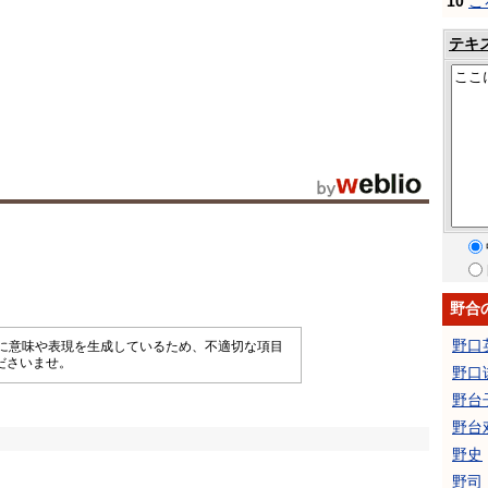
10
こ
テキ
野合
野口
械的に意味や表現を生成しているため、不適切な項目
ださいませ。
野口
野台
野台
野史
野司