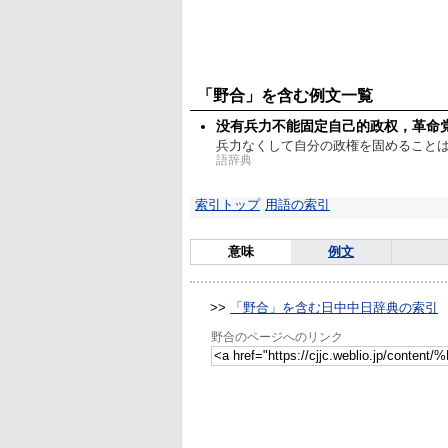
「野合」を含む例文一覧
没有兵力不能固定自己的政权，革命
兵力なくして自分の政権を固めること
語辞典
索引トップ
用語の索引
意味
例文
>>
「野合」を含む日中中日辞典の索引
野合のページへのリンク