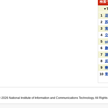
検索
▼
1
2
3
4
5
g
6
7
8
9
10
2026 National Institute of Information and Communications Technology. All Right