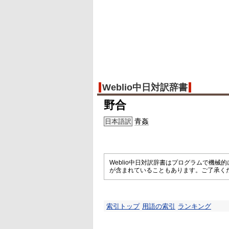
Weblio中日対訳辞書
野合
青姦
日本語訳
Weblio中日対訳辞書はプログラムで機
が含まれていることもあります。ご了承く
索引トップ
用語の索引
ランキング