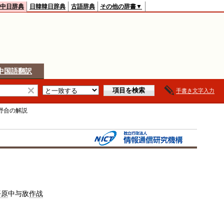
中日辞典
日韓韓日辞典
古語辞典
その他の辞書▼
中国語翻訳
手書き文字入力
野合
の解説
平原
中与敌
作战