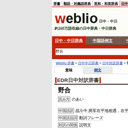
辞書
類語・対義語辞典
英和・和英辞典
日中
日中・中日
約160万語収録の日中辞典・中日辞典
日中・中日辞典
中国語例文
Weblio 辞書
>
日中中日辞典
>
日中対訳辞書
>
意味
例文
EDR日中対訳辞書
野合
のあい
読み方
战斗
中,
两军
在
平地
相遇
，在
中国語訳
動詞
フレーズ
中国語品詞
説明文
対訳の関係