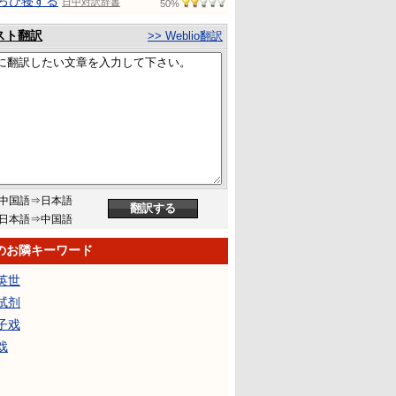
ろび寝する
日中対訳辞書
50%
スト翻訳
>> Weblio翻訳
中国語⇒日本語
日本語⇒中国語
のお隣キーワード
英世
试剂
子戏
戏