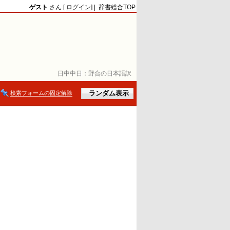
ゲスト
さん [
ログイン
] |
辞書総合TOP
日中中日：
野合の日本語訳
検索フォームの固定解除