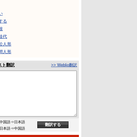
い
する
根
佳代
松人形
間人形
スト翻訳
>> Weblio翻訳
中国語⇒日本語
日本語⇒中国語