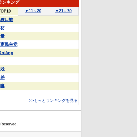
ランキング
▼
11～20
▼
21～30
TOP10
花狭口蛙
苏枋
実量
立憲民主党
ūniáng
蒯
游戏
反差
喇嘛
常
>>もっとランキングを見る
s Reserved.