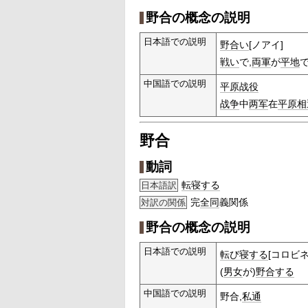
野合の概念の説明
日本語での説明
野合い
[ノアイ]
戦い
で,
両軍
が
平地
中国語での説明
平原
战役
战争
中
两军
在
平原
相
野合
動詞
転寝する
日本語訳
完
全同
義関係
対訳の関係
野合の概念の説明
日本語での説明
転び寝する
[コロビ
(
男女
が)
野合する
中国語での説明
野合,
私通