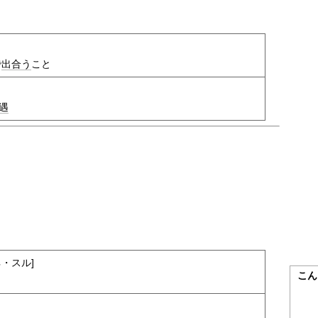
で
出合う
こと
遇
ネ・スル]
こん