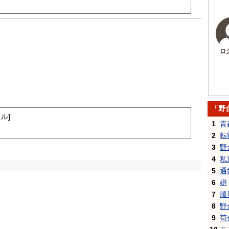
ロ
「野
ル]
1
青
2
転
3
野
4
私
5
通
6
姘
7
滕
8
野
9
苟