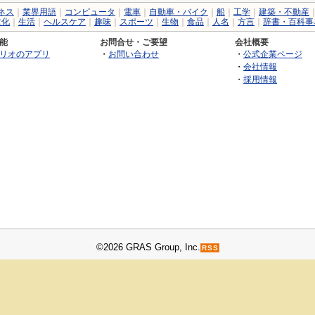
ネス
｜
業界用語
｜
コンピュータ
｜
電車
｜
自動車・バイク
｜
船
｜
工学
｜
建築・不動産
文化
｜
生活
｜
ヘルスケア
｜
趣味
｜
スポーツ
｜
生物
｜
食品
｜
人名
｜
方言
｜
辞書・百科事
能
お問合せ・ご要望
会社概要
リオのアプリ
・
お問い合わせ
・
公式企業ページ
・
会社情報
・
採用情報
©2026 GRAS Group, Inc.
RSS