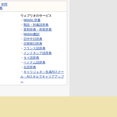
｜
学問
典
ウェブリオのサービス
・
Weblio 辞書
・
類語・対義語辞典
・
英和辞典・和英辞典
・
Weblio翻訳
・
日中中日辞典
・
日韓韓日辞典
・
フランス語辞典
・
インドネシア語辞典
・
タイ語辞典
・
ベトナム語辞典
・
古語辞典
・
キャリジェネ～生成AIスクー
ル・AIスキルでキャリアアップ
～