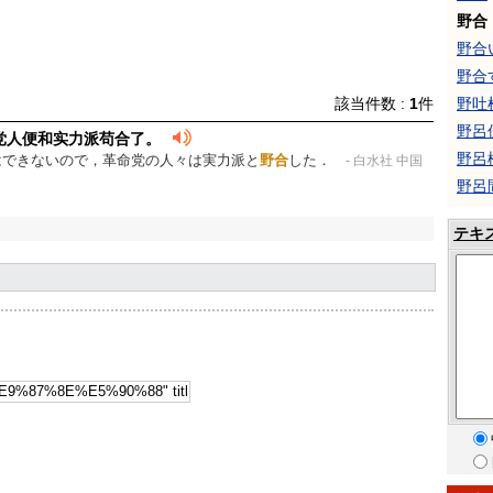
野合
野合
野合
該当件数 :
1
件
野吐
野呂
党人便和实力派苟合了。
野呂
はできないので，革命党の人々は実力派と
野合
した．
- 白水社 中国
野呂
テキ