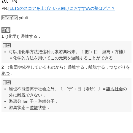
PR:
IELTSのスコアを上げたい人向けにおすすめの塾はどこ？
yóulí
ピンイン
動詞
1
((化学))
遊離する
．
用例
可以用化学方法把这种元素游离出来。〔‘把’＋目＋游离＋方補〕
＝
化学的
方法
を用いてこの
元素
を
遊離する
ことができる．
2
（
集団
や
依存
しているものから）
遊離する
，
離脱する
，
つながり
を
絶つ
．
用例
谁也不能游离于社会之外。〔＋‘于’＋目（場所）〕＝
誰も
社会
の
外に
離脱できない．
游离分 fèn 子＝
遊離
分子
．
游离状态＝
遊離
状態．