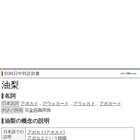
EDR日中対訳辞書
油梨
名詞
アボカド
，
アヴォカード
，
アヴォカド
，
アボカード
日本語訳
完
全同
義関係
対訳の関係
油梨の概念の説明
日本語での
アボカド
[
アボカド
]
説明
アボカド
という
植物