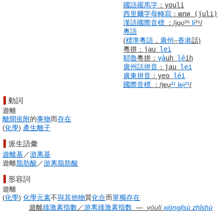
國語羅馬字
：
youli
西里爾字母
轉寫
：
юли
(juli)
漢語
國際音標
：
/joʊ̯³⁵
li
³⁵/
粵語
(
標準
粵語
，
廣州
–
香港
話)
粵拼
：
jau
lei
耶魯
粵拼
：
yà
uh
lè
ih
廣州話
拼音
：
jau
lei
廣東
拼音
：
yeo
léi
國際音標
：
/jɐu̯
²¹
lei
²¹
/
動詞
遊離
離開
依附
的
事物
而
存在
(
化學
)
產生
離子
派生語彙
遊離基
／
游离基
遊離
脂肪酸
／
游离
脂肪酸
形容詞
遊離
(
化學
)
化學元素
不
與其
他物
質
化合
而
單獨
存在
遊離
雄激素
指數
／
游离
雄激素
指数
―
yóulí
xióngjīsù
zhǐshù