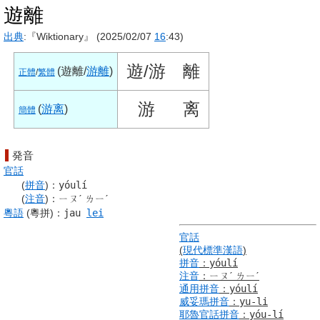
遊離
出典
:『Wiktionary』 (2025/02/07
16
:43)
遊/游
離
(
遊離
/
游離
)
正體
/
繁體
游
离
(
游离
)
簡體
発音
官話
(
拼音
)
：
yóulí
(
注音
)
：
ㄧㄡˊ ㄌㄧˊ
粵語
(粵拼)
：
jau
lei
官話
(
現代標準漢語
)
拼音
：
yóulí
注音
：
ㄧㄡˊ ㄌㄧˊ
通用拼音
：
yóulí
威妥瑪拼音
：
yu-li
耶魯
官話
拼音
：
yóu-lí