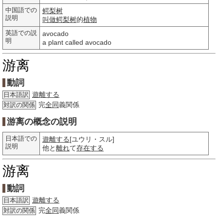
中国語での
鳄梨树
説明
叫做
鳄梨树
的
植物
英語での説
avocado
明
a plant called avocado
游离
動詞
遊離する
日本語訳
完
全同
義関係
対訳の関係
游离の概念の説明
日本語での
遊離する
[ユウリ・スル]
説明
他と
離れ
て
存在する
游离
動詞
遊離する
日本語訳
完
全同
義関係
対訳の関係