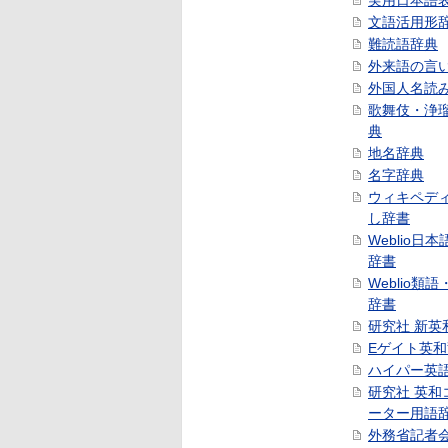
実用日本語
文語活用形
難読語辞典
外来語の言
外国人名読
歌舞伎・浄
典
地名辞典
名字辞典
ウィキペデ
し辞書
Weblio日
辞書
Weblio類
辞書
研究社 新英
Eゲイト英
ハイパー英
研究社 英和
ーター用語
外務省記者