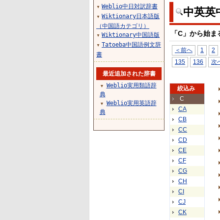
Weblio中日対訳辞書
▼
中英英
Wiktionary日本語版
▼
（中国語カテゴリ）
「C」から始ま
Wiktionary中国語版
▼
Tatoeba中国語例文辞
▼
＜前へ
1
2
書
135
136
次
最近追加された辞書
Weblio実用類語辞
▼
絞込み
典
C
Weblio実用英語辞
▼
CA
典
CB
CC
CD
CE
CF
CG
CH
CI
CJ
CK