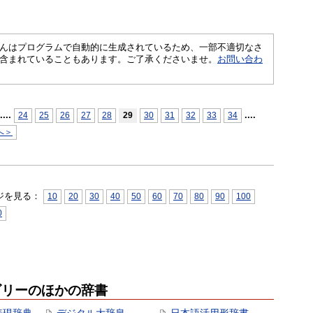
さくいんはプログラムで自動的に生成されているため、一部不適切なさ
含まれていることもあります。ご了承くださいませ。
お問い合わ
...
.
...
.
24
25
26
27
28
29
30
31
32
33
34
へ＞
ジを見る：
10
20
30
40
50
60
70
80
90
100
0
ゴリーのほかの辞書