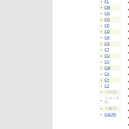
CL
CM
CN
CO
CP
CQ
CR
CS
CT
CU
CV
CW
CX
CY
CZ
C(50音)
C(タイ文
字)
C(数字)
C(記号)