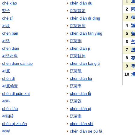
1
chè xiāo
chén diàn dù
2
掣子
沉淀滴定
3
chè zǐ
chén diàn dī dìng
4
衬板
沉淀反应
chèn bǎn
chén diàn fǎn yìng
5
衬垫
沉淀剂
6
chèn diàn
chén diàn jì
7
衬垫材料
沉淀抗体
8
chèn diàn cái liào
chén diàn kàng tǐ
9
衬底
沉淀硫
10
chèn dǐ
chén diàn liú
衬底偏置
沉淀率
chèn dǐ piān zhì
chén diàn lǜ
衬料
沉淀器
chèn liào
chén diàn qì
衬砌砖
沉淀室
chèn qì zhuān
chén diàn shì
衬衫
chén diàn sè pǔ fǎ