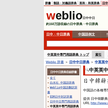
辞書
類語・対義語辞典
英和・和英辞典
日中
日中中日
約160万語収録の日中辞典・中日辞典
日中・中日辞典
中国語例文
中英英中専門用語辞典 トップ
索引
Weblio 辞書
＞
日中中日辞典
＞
中英英
中英英
日中中日辞典収録辞書
全て
▼
白水社 中国語辞典
▼
Weblio中国語翻訳辞
▼
中国語の各種専
書
EDR日中対訳辞書
▼
提供 日中韓辭
日中中日専門用語辞典
▼
URL
http://www.
中英英中専門用語辞典
▼