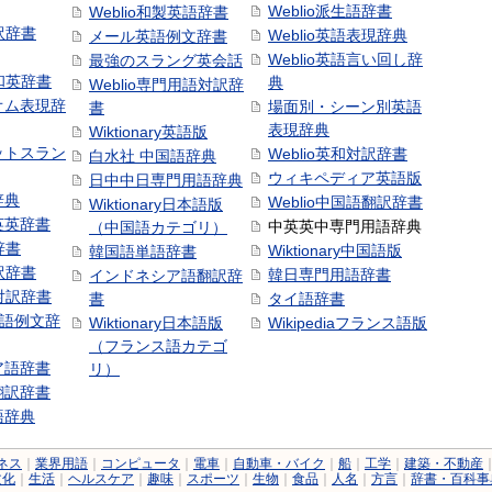
Weblio派生語辞書
Weblio和製英語辞書
訳辞書
Weblio英語表現辞典
メール英語例文辞書
Weblio英語言い回し辞
最強のスラング英会話
号和英辞書
典
Weblio専門用語対訳辞
オム表現辞
場面別・シーン別英語
書
表現辞典
Wiktionary英語版
ットスラン
Weblio英和対訳辞書
白水社 中国語辞典
ウィキペディア英語版
日中中日専門用語辞典
辞典
Weblio中国語翻訳辞書
Wiktionary日本語版
英英辞書
中英英中専門用語辞典
（中国語カテゴリ）
辞書
Wiktionary中国語版
韓国語単語辞書
訳辞書
韓日専門用語辞書
インドネシア語翻訳辞
日対訳辞書
書
タイ語辞書
中国語例文辞
Wiktionary日本語版
Wikipediaフランス語版
（フランス語カテゴ
ア語辞書
リ）
翻訳辞書
語辞典
ネス
｜
業界用語
｜
コンピュータ
｜
電車
｜
自動車・バイク
｜
船
｜
工学
｜
建築・不動産
文化
｜
生活
｜
ヘルスケア
｜
趣味
｜
スポーツ
｜
生物
｜
食品
｜
人名
｜
方言
｜
辞書・百科事