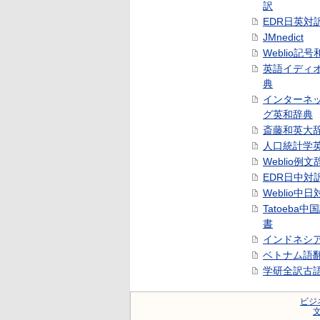
訳
EDR日英対
JMnedict
Weblio記
英語イディ
典
インターネ
グ英和辞典
斎藤和英大
人口統計学
Weblio例文
EDR日中対
Weblio中
Tatoeba
書
インドネシ
ベトナム語
学研全訳古
ビジ