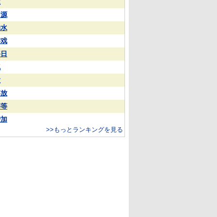
屋
同源
抽水
游戏
毎日
气
股
存放
等等
增加
>>もっとランキングを見る