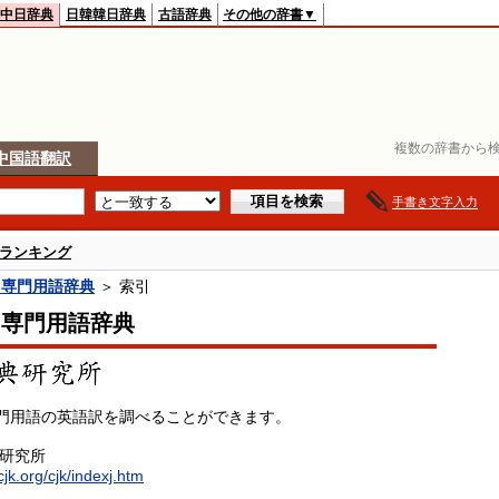
中日辞典
日韓韓日辞典
古語辞典
その他の辞書▼
複数の辞書から検
中国語翻訳
手書き文字入力
ランキング
中専門用語辞典
＞ 索引
中専門用語辞典
門用語の英語訳を調べることができます。
典研究所
cjk.org/cjk/indexj.htm