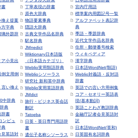
表現辞典
デジタル大辞泉
日本語活用形辞書
辞書
丁寧表現の辞書
宮内庁用語
原色大辞典
標準案内用図記号一覧
い換え提案
物語要素事典
アルファベット表記辞
典
み方字典
隠語大辞典
季語・季題辞典
瑠璃外題辞
古典文学作品名辞典
近代文学作品名辞典
駅名辞典
住所・郵便番号検索
JMnedict
ウィキペディア
Wiktionary日本語版
ィア小見出
（日本語カテゴリ）
漢字辞典
Weblio実用類語辞典
日本語WordNet(類語)
本語例文用例
Weblioシソーラス
Weblio対義語・反対語
辞書
研究社 新和英中辞典
語・言い換え
英語での言い方用例集
Weblio実用英語辞典
コア・セオリー英語表
JMdict
和中辞典
現(基本動詞)
旅行・ビジネス英会話
和辞典
英語ことわざ教訓辞典
翻訳
語辞書
金融庁記者会見英語対
Tatoeba
コンピュ
訳
日英・英日専門用語辞
辞典
日本語WordNet(英和)
書
会見英語対
日英固有名詞辞典
遺伝子名称シソーラス