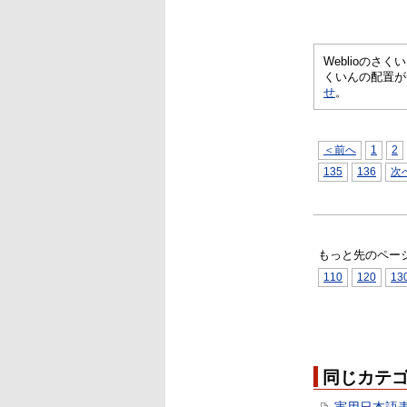
Weblioの
くいんの配置が
せ
。
＜前へ
1
2
135
136
次
もっと先のペー
110
120
13
同じカテ