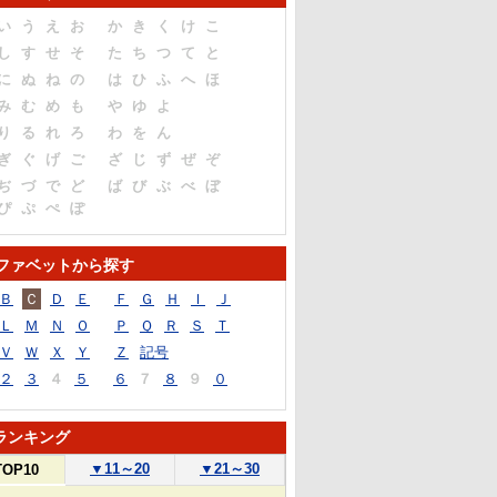
い
う
え
お
か
き
く
け
こ
し
す
せ
そ
た
ち
つ
て
と
に
ぬ
ね
の
は
ひ
ふ
へ
ほ
み
む
め
も
や
ゆ
よ
り
る
れ
ろ
わ
を
ん
ぎ
ぐ
げ
ご
ざ
じ
ず
ぜ
ぞ
ぢ
づ
で
ど
ば
び
ぶ
べ
ぼ
ぴ
ぷ
ぺ
ぽ
ファベットから探す
Ｂ
Ｃ
Ｄ
Ｅ
Ｆ
Ｇ
Ｈ
Ｉ
Ｊ
Ｌ
Ｍ
Ｎ
Ｏ
Ｐ
Ｑ
Ｒ
Ｓ
Ｔ
Ｖ
Ｗ
Ｘ
Ｙ
Ｚ
記号
２
３
４
５
６
７
８
９
０
ランキング
▼
11～20
▼
21～30
TOP10