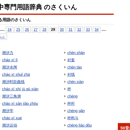
中専門用語辞典 のさくいん
る用語のさくいん
...
.
...
.
24
25
26
27
28
29
30
31
32
33
34
へ＞
潮汐力
chèn shān
cháo xī lì
衬套
潮汐水闸
chèn tào
cháo xī shuǐ zhá
衬线
潮汐时距曲线
chèn xiàn
cháo xī shí jù qū xiàn
秤
潮汐三角洲
chèng
cháo xī sān jiǎo zhōu
秤杆
潮汐学
chèng gǎn
cháo xī xué
秤料斗
潮汐运动
chèng liào dǒu
50