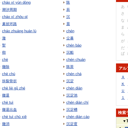
cháo xī yùn dòng
陈
あ
潮汐周期
辰
さ
cháo xī zhōu qī
沉
な
巢状环路
晨
ま
cháo zhuàng huán lù
chén
ら
澈
尘暴
が
掣
chén bào
だ
彻
沉船
ぱ
chè
chén chuán
撤除
陈茶
アル
chè chú
chén chá
Ａ
坼裂骨折
沉淀
Ｋ
chè liè gǔ zhé
chén diàn
Ｕ
撤退
沉淀池
１
chè tuì
chén diàn chí
撤退出血
沉淀槽
検索
chè tuì chū xiě
chén diàn cáo
▼
撤消
沉淀度