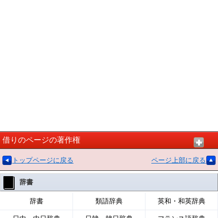
借りのページの著作権
トップページに戻る
ページ上部に戻る
辞書
辞書
類語辞典
英和・和英辞典