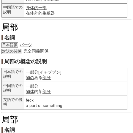
中国語での
身体的
一部
説明
在体外的生殖器
局部
名詞
パーツ
日本語訳
完
全同
義関係
対訳の関係
局部の概念の説明
日本語での
一部分
[イチブブン]
説明
物の
ある
部分
中国語での
一部分
説明
物体
的某
部分
英語での説
feck
明
a part of something
局部
名詞