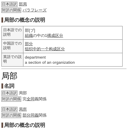
部局
日本語訳
パラフレーズ
対訳の関係
局部の概念の説明
日本語での
部[ブ]
説明
組織
の中の1
構成
区分
中国語での
部分
説明
组织
中的
一个
构成
区分
英語での説
department
明
a section of an organization
局部
名詞
局部
日本語訳
完
全同
義関係
対訳の関係
局所
日本語訳
部分
同義
関係
対訳の関係
局部の概念の説明