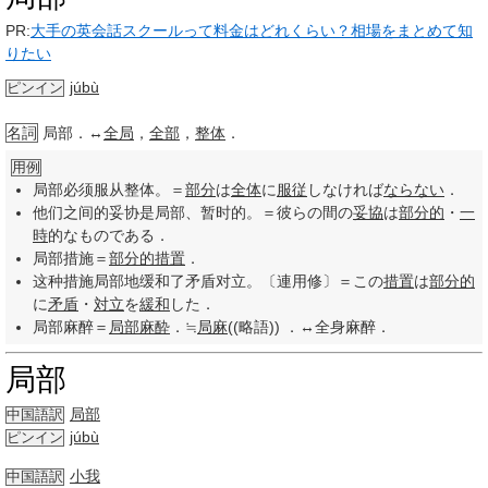
PR:
大手の英会話スクールって料金はどれくらい？相場をまとめて知
りたい
júbù
ピンイン
名詞
局部．↔
全局
，
全部
，
整体
．
用例
局部必须服从整体。＝
部分
は
全体
に
服従
しなければ
ならない
．
他们之间的妥协是局部、暂时的。＝彼らの間の
妥協
は
部分的
・
一
時
的なものである．
局部措施＝
部分的
措置
．
这种措施局部地缓和了矛盾对立。〔連用修〕＝この
措置
は
部分的
に
矛盾
・
対立
を
緩和
した．
局部麻醉＝
局部麻酔
．≒
局麻
((略語)) ．↔全身麻醉．
局部
局部
中国語訳
júbù
ピンイン
小我
中国語訳