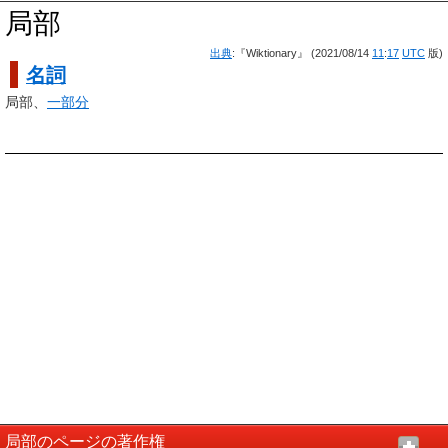
局部
出典
:『Wiktionary』 (2021/08/14
11
:
17
UTC
版)
名詞
局部、
一部分
局部のページの著作権