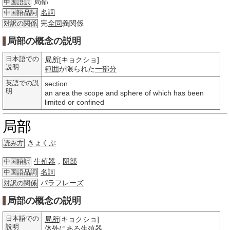
局部
中国語訳
名詞
中国語品詞
完
全同
義関係
対訳の関係
局部の概念の説明
日本語での
局所
[キョクショ]
説明
範囲
が限られた
一部分
英語での説
section
明
an area the scope and sphere of which has been
limited or confined
局部
きょくぶ
読み方
生殖器
，
阴部
中国語訳
名詞
中国語品詞
パラフレーズ
対訳の関係
局部の概念の説明
日本語での
局所
[キョクショ]
説明
体外
にある
生殖器