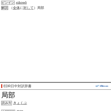
xiǎowǒ
ピンイン
（
全体
に
対して
）局部
解説
EDR日中対訳辞書
局部
きょくぶ
読み方