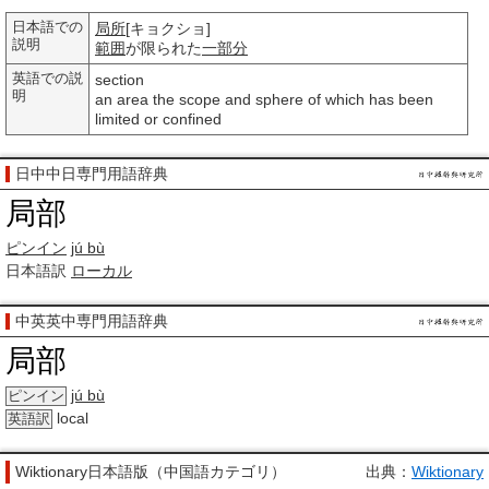
日本語での
局所
[キョクショ]
説明
範囲
が限られた
一部分
英語での説
section
明
an area the scope and sphere of which has been
limited or confined
日中中日専門用語辞典
局部
ピンイン
jú bù
日本語訳
ローカル
中英英中専門用語辞典
局部
jú bù
ピンイン
local
英語訳
Wiktionary日本語版（中国語カテゴリ）
出典：
Wiktionary