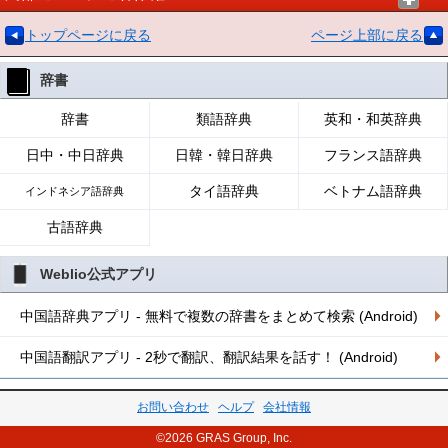
トップページに戻る
ページ上部に戻る
辞書
辞書
類語辞典
英和・和英辞典
日中・中日辞典
日韓・韓日辞典
フランス語辞典
タイ語辞典
ベトナム語辞典
インドネシア語辞典
古語辞典
Weblio公式アプリ
中国語辞典アプリ - 無料で複数の辞書をまとめて検索 (Android)
中国語翻訳アプリ - 2秒で翻訳、翻訳結果を話す！ (Android)
お問い合わせ
ヘルプ
会社情報
©2026 GRAS Group, Inc.