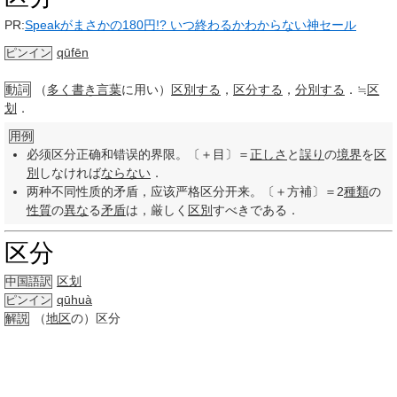
PR:
Speakがまさかの180円!? いつ終わるかわからない神セール
qūfēn
ピンイン
動詞
（
多く
書き言葉
に用い）
区別する
，
区分する
，
分別する
．≒
区
划
．
用例
必须区分正确和错误的界限。〔＋目〕＝
正しさ
と
誤り
の
境界
を
区
別
しなければ
ならない
．
两种不同性质的矛盾，应该严格区分开来。〔＋方補〕＝2
種類
の
性質
の
異な
る
矛盾
は，厳しく
区別
すべきである．
区分
区划
中国語訳
qūhuà
ピンイン
（
地区
の）区分
解説