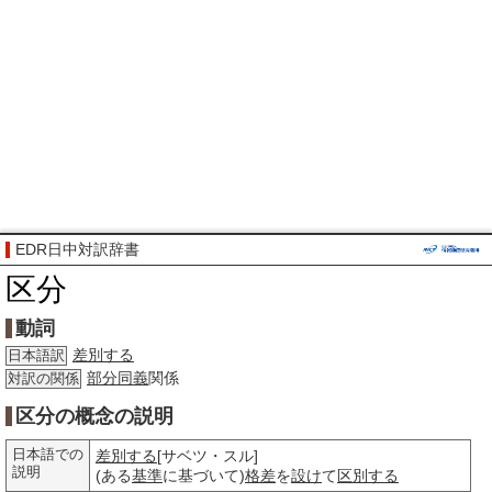
EDR日中対訳辞書
区分
動詞
差別する
日本語訳
部分
同義
関係
対訳の関係
区分の概念の説明
日本語での
差別する
[サベツ・スル]
説明
(ある
基準
に基づいて)
格差
を
設け
て
区別する