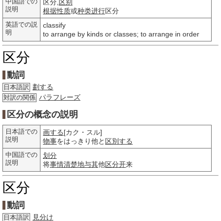
中国語での
区分,
区别
説明
根据
性质
或
种类
进行
区分
英語での説
classify
明
to arrange by kinds or classes; to arrange in order
区分
動詞
劃する
日本語訳
パラフレーズ
対訳の関係
区分の概念の説明
日本語での
画する
[カク・スル]
説明
物事
をはっきり他と
区別する
中国語での
划分
説明
将
事情
清楚地
与其
他
区分开
来
区分
動詞
見分け
日本語訳