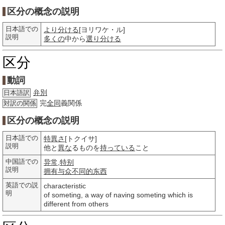
区分の概念の説明
日本語での
より分ける
[ヨリワケ・ル]
説明
多くの
中から
選り分ける
区分
動詞
弁別
日本語訳
完
全同
義関係
対訳の関係
区分の概念の説明
日本語での
特異さ
[トクイサ]
説明
他と
異な
るものを
持っている
こと
中国語での
异常
,
特别
説明
拥有
与众不同的
东西
英語での説
characteristic
明
of someting, a way of naving someting which is
different from others