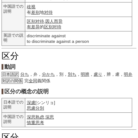
中国語での
歧视
説明
有
差别
地
对待
区别对待
,
因人而异
有差异
的
区别对待
英語での説
discriminate against
明
to discriminate against a person
区分
動詞
分ち
，弁，
分かち
，別，
別ち
，
明辨
，
慮り
，辨，慮，
明弁
日本語訳
完
全同
義関係
対訳の関係
区分の概念の説明
日本語での
深慮
[シンリョ]
説明
思慮
分別
中国語での
深思熟虑
,
深思
説明
慎重思考
区分