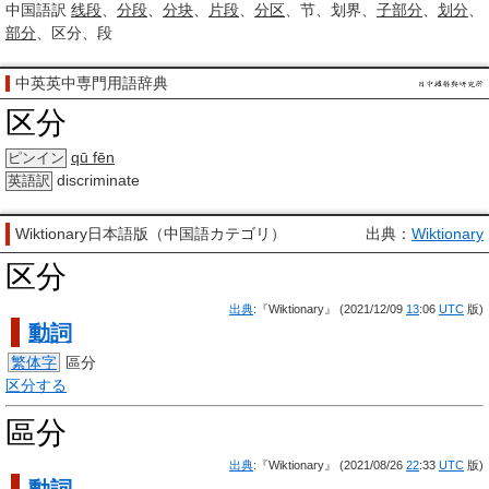
中国語訳
线段
、
分段
、
分块
、
片段
、
分区
、节、划界、
子部分
、
划分
、
部分
、区分、段
中英英中専門用語辞典
区分
qū fēn
ピンイン
discriminate
英語訳
Wiktionary日本語版（中国語カテゴリ）
出典：
Wiktionary
区分
出典
:『Wiktionary』 (2021/12/09
13
:06
UTC
版)
動詞
繁体字
區分
区分する
區分
出典
:『Wiktionary』 (2021/08/26
22
:33
UTC
版)