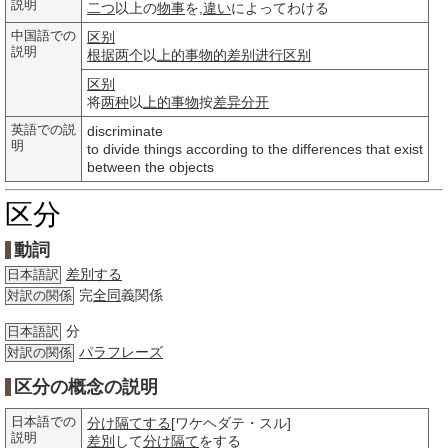
説明
二つ
以上の
物事
を,
違い
によってわける
中国語での
区别
説明
根据
两个
以
上的
事物的
差别
进行
区别
区别
将
两种
以
上的
事物
按
差异
分开
英語での説
discriminate
明
to divide things according to the differences that exist
between the objects
区分
動詞
差別する
日本語訳
完
全同
義関係
対訳の関係
分
日本語訳
パラフレーズ
対訳の関係
区分の概念の説明
日本語での
分け隔てする
[ワケヘダテ・スル]
説明
差別
して
分け
隔て
をする