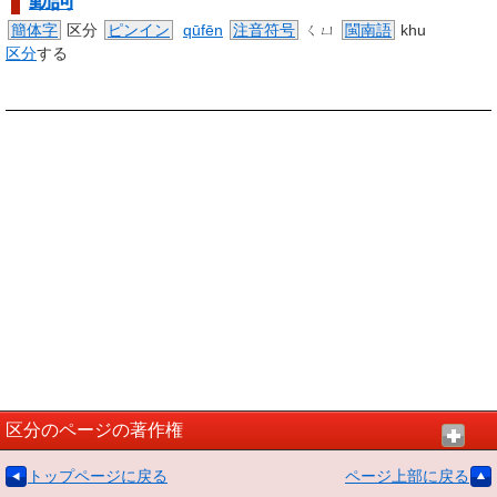
動詞
簡体字
区分
ピンイン
qūfēn
注音符号
ㄑㄩ
閩南語
khu
区分
する
区分のページの著作権
トップページに戻る
ページ上部に戻る