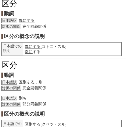
区分
動詞
異にする
日本語訳
完
全同
義関係
対訳の関係
区分の概念の説明
日本語での
異にする
[コトニ・スル]
説明
別に
する
区分
動詞
区別する
，別
日本語訳
完
全同
義関係
対訳の関係
別ち
日本語訳
部分
同義
関係
対訳の関係
区分の概念の説明
日本語での
区別する
[クベツ・スル]