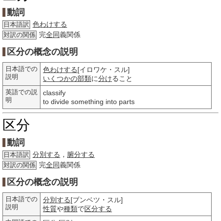
動詞
色わけする
日本語訳
完
全同
義関係
対訳の関係
区分の概念の説明
日本語での
色わけする
[イロワケ・スル]
説明
いくつかの
部類
に
分け
ること
英語での説
classify
明
to divide something into parts
区分
動詞
分別する
，
腑分する
日本語訳
完
全同
義関係
対訳の関係
区分の概念の説明
日本語での
分別する
[ブンベツ・スル]
説明
性質
や
種類
で
区分する