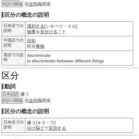
完
全同
義関係
対訳の関係
区分の概念の説明
日本語での
識別する
[シキベツ・スル]
説明
物事
を
見分ける
こと
中国語での
识别
説明
区分
事物
英語での説
discriminate
明
to discriminate between different things
区分
動詞
嫌う
日本語訳
完
全同
義関係
対訳の関係
区分の概念の説明
日本語での
嫌う[キラ・ウ]
説明
分け
隔て
て
区別する