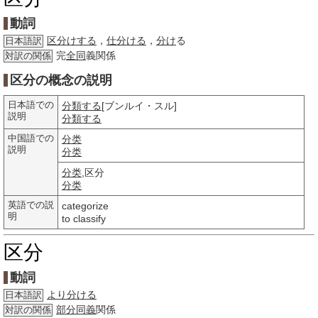
動詞
区分けする
，
仕分ける
，
分け
る
日本語訳
完
全同
義関係
対訳の関係
区分の概念の説明
日本語での
分類する
[ブンルイ・スル]
説明
分類する
中国語での
分类
説明
分类
分类
,区分
分类
英語での説
categorize
明
to classify
区分
動詞
より分ける
日本語訳
部分
同義
関係
対訳の関係