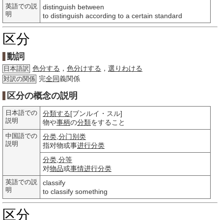
英語での説
distinguish between
明
to distinguish according to a certain standard
区分
動詞
色分する
，
色分けする
，
選りわける
日本語訳
完
全同
義関係
対訳の関係
区分の概念の説明
日本語での
分類する
[ブンルイ・スル]
説明
物や
事柄
の
分類
をすること
中国語での
分类
,
分门别类
説明
指对物或事
进行
分类
分类
,
分等
对
物品
或
事情
进行
分类
英語での説
classify
明
to classify something
区分