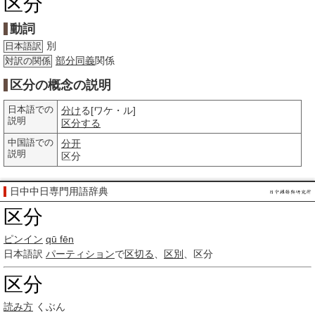
区分
動詞
別
日本語訳
部分
同義
関係
対訳の関係
区分の概念の説明
日本語での
分け
る[ワケ・ル]
説明
区分する
中国語での
分开
説明
区分
日中中日専門用語辞典
区分
ピンイン
qū fēn
日本語訳
パーティション
で
区切る
、
区別
、区分
区分
読み方
くぶん