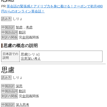
PR:
英会話の緊張感とアドリブ力を身に着ける！クーポンで初月480
円からのオンライン英会話！
しりょ
読み方
智虑
，
考虑
中国語訳
動詞
中国語品詞
完
全同
義関係
対訳の関係
思慮の概念の説明
日本語での
思慮[シリョ]
説明
注意深い
考え
思慮
しりょ
読み方
深思
中国語訳
動詞
中国語品詞
完
全同
義関係
対訳の関係
深入思考
中国語訳