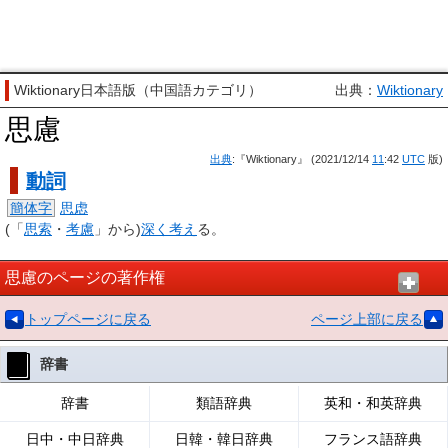
Wiktionary日本語版（中国語カテゴリ）
出典：
Wiktionary
思慮
出典
:『Wiktionary』 (2021/12/14
11
:42
UTC
版)
動詞
簡体字
思虑
(「
思索
・
考慮
」から)
深く
考え
る。
思慮のページの著作権
トップページに戻る
ページ上部に戻る
辞書
辞書
類語辞典
英和・和英辞典
日中・中日辞典
日韓・韓日辞典
フランス語辞典