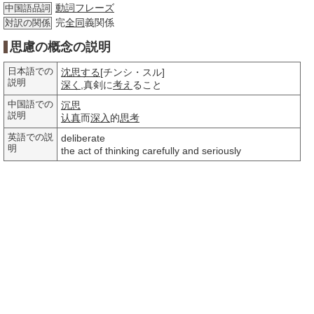
動詞
フレーズ
中国語品詞
完
全同
義関係
対訳の関係
思慮の概念の説明
日本語での
沈思する
[チンシ・スル]
説明
深く
,真剣に
考え
ること
中国語での
沉思
説明
认真
而
深入
的
思考
英語での説
deliberate
明
the act of thinking carefully and seriously