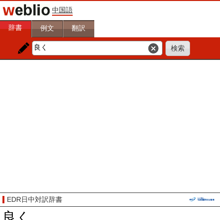
中国語
辞書
例文
翻訳
EDR日中対訳辞書
良く