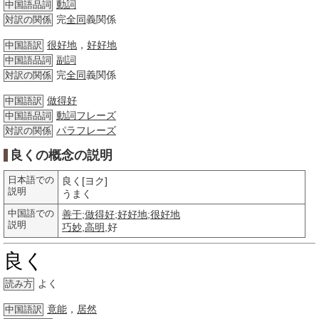
動詞
中国語品詞
完
全同
義関係
対訳の関係
很好地
，
好好地
中国語訳
副詞
中国語品詞
完
全同
義関係
対訳の関係
做得好
中国語訳
動詞
フレーズ
中国語品詞
パラフレーズ
対訳の関係
良くの概念の説明
日本語での
良く[ヨク]
説明
うまく
中国語での
善于
;
做得好
;
好好地
;
很好地
説明
巧妙
,
高明
,好
良く
よく
読み方
竟能
，
居然
中国語訳