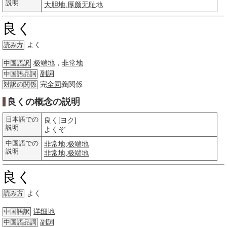
説明
大胆地
,
厚颜无耻
地
良く
よく
読み方
极端地
，
非常地
中国語訳
副詞
中国語品詞
完
全同
義関係
対訳の関係
良くの概念の説明
日本語での
良く[ヨク]
説明
よくぞ
中国語での
非常地
;
极端地
説明
非常地
,
极端地
良く
よく
読み方
详细地
中国語訳
副詞
中国語品詞