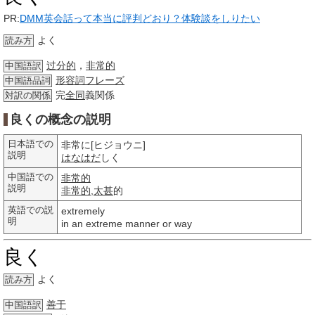
PR:
DMM英会話って本当に評判どおり？体験談をしりたい
よく
読み方
过分的
，
非常的
中国語訳
形容詞
フレーズ
中国語品詞
完
全同
義関係
対訳の関係
良くの概念の説明
日本語での
非常に[ヒジョウニ]
説明
はなはだ
しく
中国語での
非常的
説明
非常的
,
太甚
的
英語での説
extremely
明
in an extreme manner or way
良く
よく
読み方
善于
中国語訳