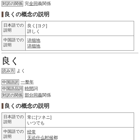
完
全同
義関係
対訳の関係
良くの概念の説明
日本語での
良く[ヨク]
説明
詳しく
中国語での
详细地
説明
详细地
良く
よく
読み方
一整年
中国語訳
時間
詞
中国語品詞
部分
同義
関係
対訳の関係
良くの概念の説明
日本語での
常に[ツネニ]
説明
いつでも
中国語での
经常
説明
无论什么时候
都