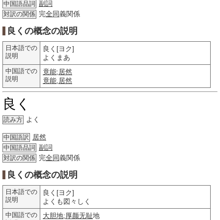
副詞
中国語品詞
完
全同
義関係
対訳の関係
良くの概念の説明
日本語での
良く[ヨク]
説明
よくまあ
中国語での
竟能
;
居然
説明
竟能
,
居然
良く
よく
読み方
居然
中国語訳
副詞
中国語品詞
完
全同
義関係
対訳の関係
良くの概念の説明
日本語での
良く[ヨク]
説明
よくも図々しく
中国語での
大胆地
;
厚颜无耻
地