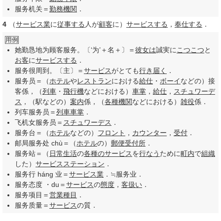
服务机关＝
勤務
機関
．
4
（
サービス業
に
従事する
人が
顧客
に）
サービスする
，
奉仕する
．
用例
她勤恳地为顾客服务。〔‘为’＋名＋〕＝
彼女は
誠実に
こつこつ
と
お客
に
サービスする
．
服务很周到。〔主〕＝
サービス
がとても
行き届く
．
服务员＝（
ホテル
や
レストラン
における
給仕
・
ボーイ
などの）接
客係，（
列車
・
飛行機
などにおける）
車掌
，
給仕
，
スチュワーデ
ス
，（駅などの）
案内
係，（
各種
機関
などにおける）
雑役
係．
列车服务员＝
列車
車掌
．
飞机女服务员＝
スチュワーデス
．
服务台＝（
ホテル
などの）
フロント
，
カウンター
，
受付
．
邮局服务处 chù＝（
ホテル
の）
郵便受
付所
．
服务站＝（
日常生活
の
各種の
サービス
を
行なう
ために
町内
で
組織
した）
サービスステーション
．
服务行 háng 业＝
サービス業
．≒服务业．
服务态度 ・du＝
サービス
の
態度
，
客扱い
．
服务项目＝
営業
種目
．
服务质量＝
サービス
の質．