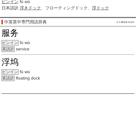
ピンイン
fú wù
日本語訳
浮きドック
、フローティングドック、
浮ドック
中英英中専門用語辞典
服务
fú wù
ピンイン
service
英語訳
浮坞
fú wù
ピンイン
floating dock
英語訳