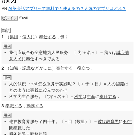
PR:
AI英会話アプリって無料でも使えるの？人気のアプリはどれ？
fúwù
ピンイン
動詞
1
（
集団
・
個人
に）
奉仕する
，働く．
用例
我们应该全心全意地为人民服务。〔‘为’＋名＋〕＝我々は
誠心誠
意
人民
に
奉仕
すべきである．
2
（
知識
・
認識
などが…に）
奉仕する
，役立つ．
用例
人的认识 ・shi 怎么服务于实践呢？〔＋‘于’＋目〕＝人の
認識
は
どのように
実践
に役立つのか？
科学为生产服务。〔‘为’＋名＋〕＝
科学
は
生産
に
奉仕する
．
3
奉職する
，
勤務する
．
用例
他在教育界服务了四十年。〔＋目（数量）〕＝
彼は
教育界
に
40
年
間
奉職
した．
服务年限＝
勤務
年限
．