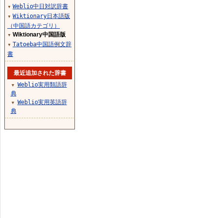
Weblio中日対訳辞書
▼
Wiktionary日本語版
▼
（中国語カテゴリ）
Wiktionary中国語版
▼
Tatoeba中国語例文辞
▼
書
最近追加された辞書
Weblio実用類語辞
▼
典
Weblio実用英語辞
▼
典