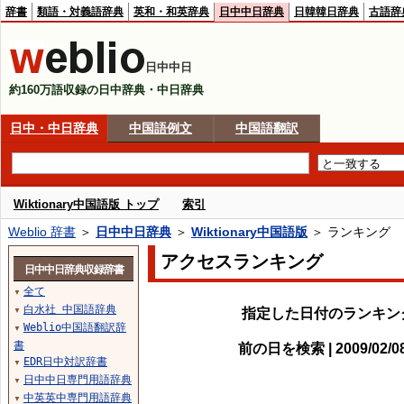
辞書
類語・対義語辞典
英和・和英辞典
日中中日辞典
日韓韓日辞典
古語辞
日中中日
約160万語収録の日中辞典・中日辞典
日中・中日辞典
中国語例文
中国語翻訳
Wiktionary中国語版 トップ
索引
Weblio 辞書
＞
日中中日辞典
＞
Wiktionary中国語版
＞ ランキング
アクセスランキング
日中中日辞典収録辞書
全て
▼
白水社 中国語辞典
指定した日付のランキン
▼
Weblio中国語翻訳辞
▼
書
前の日を検索 | 2009/02/
EDR日中対訳辞書
▼
日中中日専門用語辞典
▼
中英英中専門用語辞典
▼