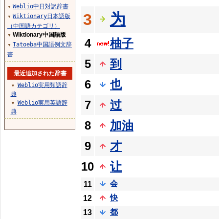
Weblio中日対訳辞書
▼
为
3
Wiktionary日本語版
▼
（中国語カテゴリ）
Wiktionary中国語版
▼
4
柚子
Tatoeba中国語例文辞
▼
書
5
到
最近追加された辞書
6
也
Weblio実用類語辞
▼
典
7
过
Weblio実用英語辞
▼
典
8
加油
9
才
10
让
会
11
快
12
都
13