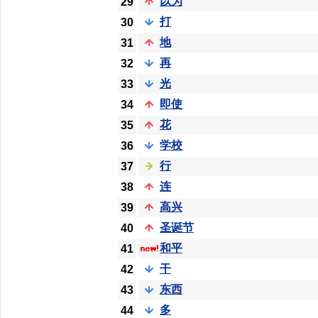
以为
29
打
30
地
31
再
32
光
33
即使
34
花
35
学校
36
行
37
连
38
高兴
39
圣诞节
40
和平
41
干
42
东西
43
多
44