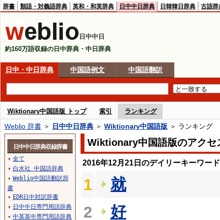
辞書
類語・対義語辞典
英和・和英辞典
日中中日辞典
日韓韓日辞典
古語辞
日中中日
約160万語収録の日中辞典・中日辞典
日中・中日辞典
中国語例文
中国語翻訳
Wiktionary中国語版 トップ
索引
ランキング
Weblio 辞書
＞
日中中日辞典
＞
Wiktionary中国語版
＞ ランキング
Wiktionary中国語版のア
日中中日辞典収録辞書
全て
▼
2016年12月21日のデイリーキーワー
白水社 中国語辞典
▼
Weblio中国語翻訳辞
就
1
▼
書
EDR日中対訳辞書
▼
好
日中中日専門用語辞典
2
▼
中英英中専門用語辞典
▼