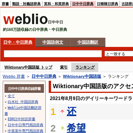
辞書
類語・対義語辞典
英和・和英辞典
日中中日辞典
日韓韓日辞典
古語辞
日中中日
約160万語収録の日中辞典・中日辞典
日中・中日辞典
中国語例文
中国語翻訳
Wiktionary中国語版 トップ
索引
ランキング
Weblio 辞書
＞
日中中日辞典
＞
Wiktionary中国語版
＞ ランキング
Wiktionary中国語版のア
日中中日辞典収録辞書
全て
▼
2021年8月9日のデイリーキーワード
白水社 中国語辞典
▼
Weblio中国語翻訳辞
还
1
▼
書
EDR日中対訳辞書
▼
希望
日中中日専門用語辞典
2
▼
中英英中専門用語辞典
▼