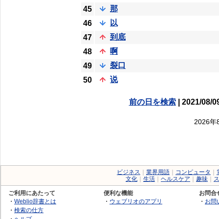
那
45
以
46
到底
47
啊
48
裂口
49
说
50
前の日を検索
| 2021/08/0
2026
ビジネス
｜
業界用語
｜
コンピュータ
｜
文化
｜
生活
｜
ヘルスケア
｜
趣味
｜
ご利用にあたって
便利な機能
お問合
・
Weblio辞書とは
・
ウェブリオのアプリ
・
お問
・
検索の仕方
・
ヘルプ