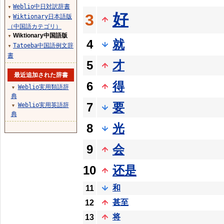
Weblio中日対訳辞書
▼
好
3
Wiktionary日本語版
▼
（中国語カテゴリ）
Wiktionary中国語版
▼
4
就
Tatoeba中国語例文辞
▼
書
5
才
最近追加された辞書
6
得
Weblio実用類語辞
▼
典
7
要
Weblio実用英語辞
▼
典
8
光
9
会
10
还是
和
11
甚至
12
将
13