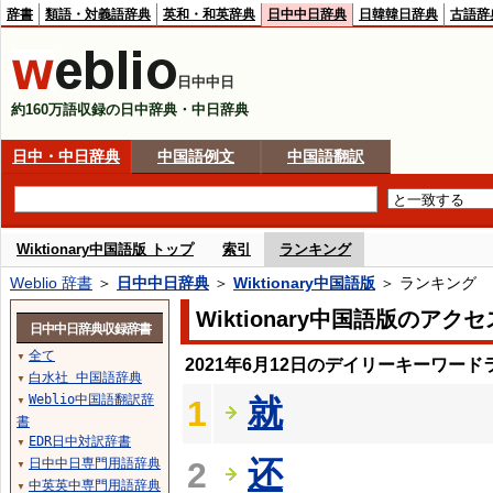
辞書
類語・対義語辞典
英和・和英辞典
日中中日辞典
日韓韓日辞典
古語辞
日中中日
約160万語収録の日中辞典・中日辞典
日中・中日辞典
中国語例文
中国語翻訳
Wiktionary中国語版 トップ
索引
ランキング
Weblio 辞書
＞
日中中日辞典
＞
Wiktionary中国語版
＞ ランキング
Wiktionary中国語版のア
日中中日辞典収録辞書
全て
▼
2021年6月12日のデイリーキーワード
白水社 中国語辞典
▼
Weblio中国語翻訳辞
就
1
▼
書
EDR日中対訳辞書
▼
还
日中中日専門用語辞典
2
▼
中英英中専門用語辞典
▼