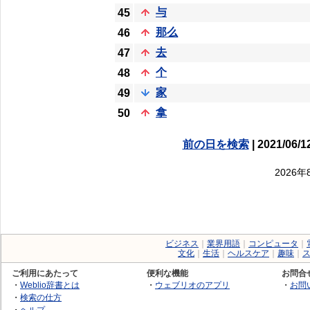
与
45
那么
46
去
47
个
48
家
49
拿
50
前の日を検索
| 2021/06/1
2026
ビジネス
｜
業界用語
｜
コンピュータ
｜
文化
｜
生活
｜
ヘルスケア
｜
趣味
｜
ご利用にあたって
便利な機能
お問合
・
Weblio辞書とは
・
ウェブリオのアプリ
・
お問
・
検索の仕方
・
ヘルプ