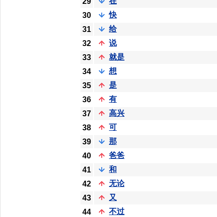
在
29
快
30
给
31
说
32
就是
33
想
34
是
35
有
36
高兴
37
可
38
那
39
爸爸
40
和
41
无论
42
又
43
不过
44