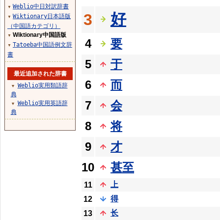
Weblio中日対訳辞書
▼
好
3
Wiktionary日本語版
▼
（中国語カテゴリ）
Wiktionary中国語版
▼
4
要
Tatoeba中国語例文辞
▼
書
5
于
最近追加された辞書
6
而
Weblio実用類語辞
▼
典
7
会
Weblio実用英語辞
▼
典
8
将
9
才
10
甚至
上
11
得
12
长
13