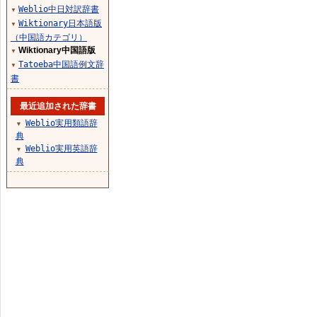
Weblio中日対訳辞書
▼
Wiktionary日本語版
▼
（中国語カテゴリ）
Wiktionary中国語版
▼
Tatoeba中国語例文辞
▼
書
最近追加された辞書
Weblio実用類語辞
▼
典
Weblio実用英語辞
▼
典