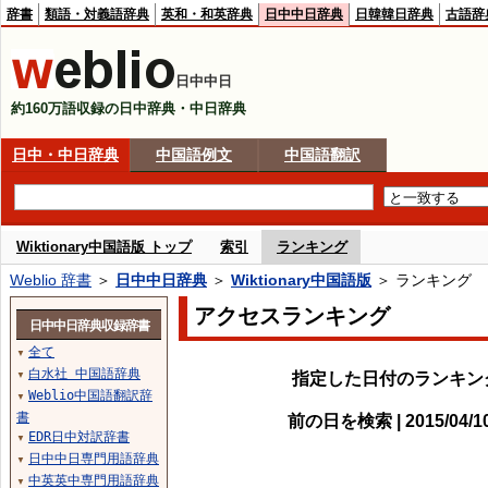
辞書
類語・対義語辞典
英和・和英辞典
日中中日辞典
日韓韓日辞典
古語辞
日中中日
約160万語収録の日中辞典・中日辞典
日中・中日辞典
中国語例文
中国語翻訳
Wiktionary中国語版 トップ
索引
ランキング
Weblio 辞書
＞
日中中日辞典
＞
Wiktionary中国語版
＞ ランキング
アクセスランキング
日中中日辞典収録辞書
全て
▼
白水社 中国語辞典
指定した日付のランキン
▼
Weblio中国語翻訳辞
▼
書
前の日を検索 | 2015/04/
EDR日中対訳辞書
▼
日中中日専門用語辞典
▼
中英英中専門用語辞典
▼