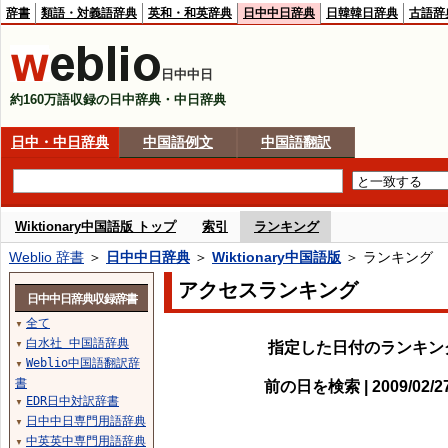
辞書
類語・対義語辞典
英和・和英辞典
日中中日辞典
日韓韓日辞典
古語辞
日中中日
約160万語収録の日中辞典・中日辞典
日中・中日辞典
中国語例文
中国語翻訳
Wiktionary中国語版 トップ
索引
ランキング
Weblio 辞書
＞
日中中日辞典
＞
Wiktionary中国語版
＞ ランキング
アクセスランキング
日中中日辞典収録辞書
全て
▼
白水社 中国語辞典
指定した日付のランキン
▼
Weblio中国語翻訳辞
▼
書
前の日を検索 | 2009/02/
EDR日中対訳辞書
▼
日中中日専門用語辞典
▼
中英英中専門用語辞典
▼