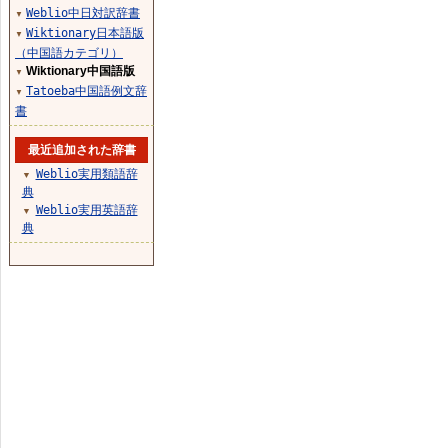
Weblio中日対訳辞書
▼
Wiktionary日本語版
▼
（中国語カテゴリ）
Wiktionary中国語版
▼
Tatoeba中国語例文辞
▼
書
最近追加された辞書
Weblio実用類語辞
▼
典
Weblio実用英語辞
▼
典