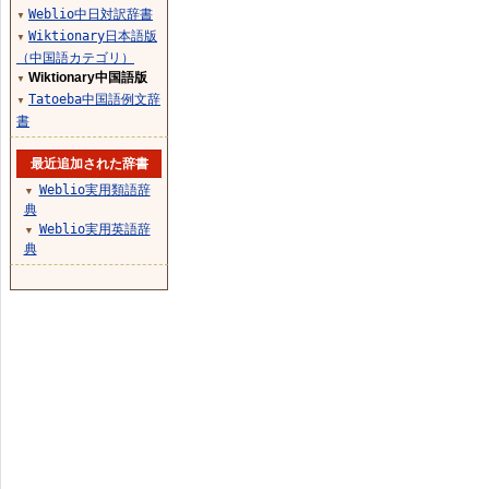
Weblio中日対訳辞書
▼
Wiktionary日本語版
▼
（中国語カテゴリ）
Wiktionary中国語版
▼
Tatoeba中国語例文辞
▼
書
最近追加された辞書
Weblio実用類語辞
▼
典
Weblio実用英語辞
▼
典