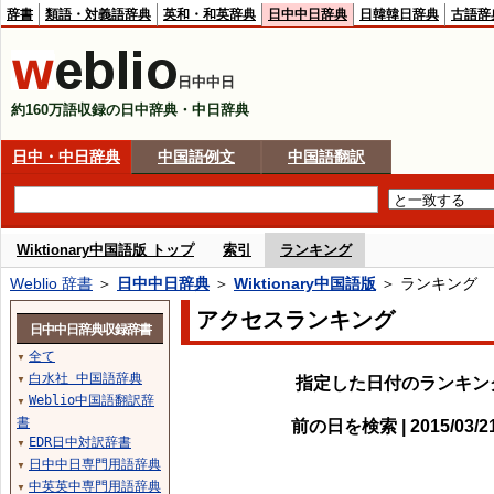
辞書
類語・対義語辞典
英和・和英辞典
日中中日辞典
日韓韓日辞典
古語辞
日中中日
約160万語収録の日中辞典・中日辞典
日中・中日辞典
中国語例文
中国語翻訳
Wiktionary中国語版 トップ
索引
ランキング
Weblio 辞書
＞
日中中日辞典
＞
Wiktionary中国語版
＞ ランキング
アクセスランキング
日中中日辞典収録辞書
全て
▼
白水社 中国語辞典
指定した日付のランキン
▼
Weblio中国語翻訳辞
▼
書
前の日を検索 | 2015/03/
EDR日中対訳辞書
▼
日中中日専門用語辞典
▼
中英英中専門用語辞典
▼