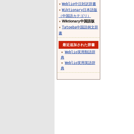
Weblio中日対訳辞書
▼
Wiktionary日本語版
▼
（中国語カテゴリ）
Wiktionary中国語版
▼
Tatoeba中国語例文辞
▼
書
最近追加された辞書
Weblio実用類語辞
▼
典
Weblio実用英語辞
▼
典