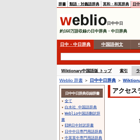
辞書
類語・対義語辞典
英和・和英辞典
日中
日中中日
約160万語収録の日中辞典・中日辞典
日中・中日辞典
中国語例文
Wiktionary中国語版 トップ
索引
ラ
Weblio 辞書
＞
日中中日辞典
＞
Wikti
アクセス
日中中日辞典収録辞書
全て
▼
白水社 中国語辞典
▼
Weblio中国語翻訳辞
▼
書
EDR日中対訳辞書
▼
日中中日専門用語辞典
▼
中英英中専門用語辞典
▼