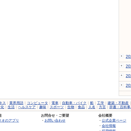
2
2
2
2
ネス
｜
業界用語
｜
コンピュータ
｜
電車
｜
自動車・バイク
｜
船
｜
工学
｜
建築・不動産
文化
｜
生活
｜
ヘルスケア
｜
趣味
｜
スポーツ
｜
生物
｜
食品
｜
人名
｜
方言
｜
辞書・百科事
能
お問合せ・ご要望
会社概要
リオのアプリ
・
お問い合わせ
・
公式企業ページ
・
会社情報
・
採用情報