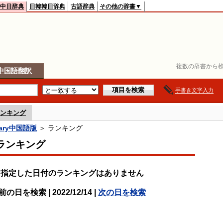
中日辞典
日韓韓日辞典
古語辞典
その他の辞書▼
複数の辞書から検
中国語翻訳
手書き文字入力
ンキング
onary中国語版
＞ ランキング
ランキング
指定した日付のランキングはありません
前の日を検索 | 2022/12/14 |
次の日を検索