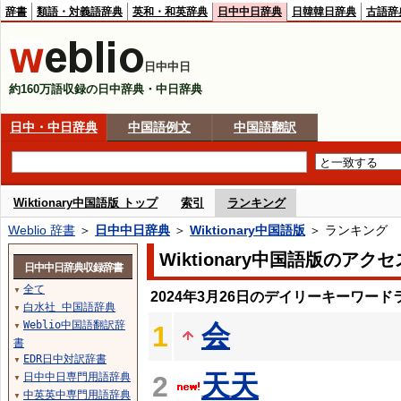
辞書
類語・対義語辞典
英和・和英辞典
日中中日辞典
日韓韓日辞典
古語辞
日中中日
約160万語収録の日中辞典・中日辞典
日中・中日辞典
中国語例文
中国語翻訳
Wiktionary中国語版 トップ
索引
ランキング
Weblio 辞書
＞
日中中日辞典
＞
Wiktionary中国語版
＞ ランキング
Wiktionary中国語版のア
日中中日辞典収録辞書
全て
▼
2024年3月26日のデイリーキーワード
白水社 中国語辞典
▼
Weblio中国語翻訳辞
会
1
▼
書
EDR日中対訳辞書
▼
天天
日中中日専門用語辞典
2
▼
中英英中専門用語辞典
▼