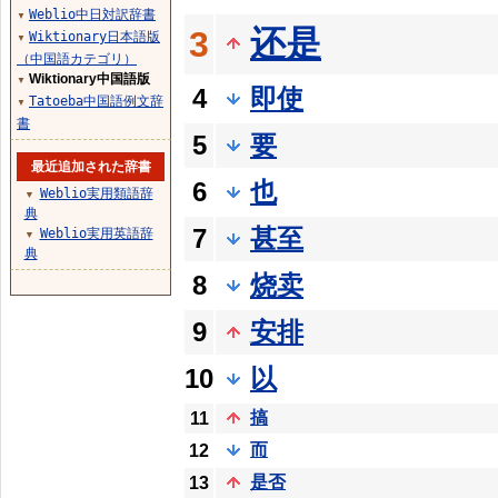
Weblio中日対訳辞書
▼
还是
3
Wiktionary日本語版
▼
（中国語カテゴリ）
Wiktionary中国語版
▼
4
即使
Tatoeba中国語例文辞
▼
書
5
要
最近追加された辞書
6
也
Weblio実用類語辞
▼
典
7
甚至
Weblio実用英語辞
▼
典
8
烧卖
9
安排
10
以
搞
11
而
12
是否
13