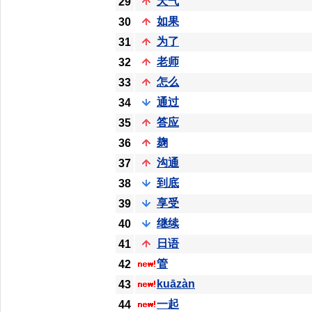
天气
29
如果
30
为了
31
老师
32
怎么
33
通过
34
答应
35
麹
36
沟通
37
到底
38
享受
39
继续
40
日语
41
管
42
kuāzàn
43
一起
44