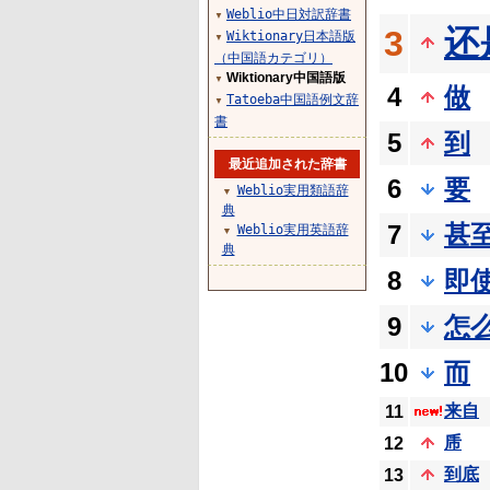
Weblio中日対訳辞書
▼
还
3
Wiktionary日本語版
▼
（中国語カテゴリ）
Wiktionary中国語版
▼
4
做
Tatoeba中国語例文辞
▼
書
5
到
最近追加された辞書
6
要
Weblio実用類語辞
▼
典
7
甚
Weblio実用英語辞
▼
典
8
即
9
怎
10
而
来自
11
乕
12
到底
13