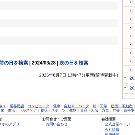
前の日を検索
| 2024/03/28 |
次の日を検索
2026年8月7日 13時47分更新(随時更新中)
2
2
ネス
｜
業界用語
｜
コンピュータ
｜
電車
｜
自動車・バイク
｜
船
｜
工学
｜
建築・不動産
文化
｜
生活
｜
ヘルスケア
｜
趣味
｜
スポーツ
｜
生物
｜
食品
｜
人名
｜
方言
｜
辞書・百科事
能
お問合せ・ご要望
会社概要
リオのアプリ
・
お問い合わせ
・
公式企業ページ
・
会社情報
・
採用情報