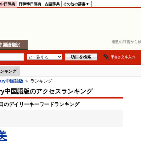
中日辞典
日韓韓日辞典
古語辞典
その他の辞書▼
複数の辞書から検
中国語翻訳
手書き文字入力
ンキング
onary中国語版
＞ ランキング
onary中国語版のアクセスランキング
28日のデイリーキーワードランキング
美