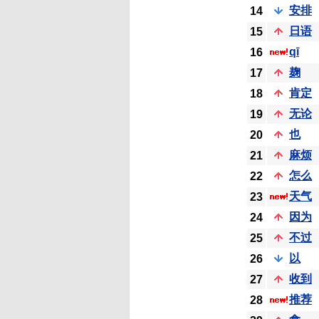
安排
14
日语
15
qī
16
麹
17
肯定
18
无论
19
也
20
麻烦
21
怎么
22
天气
23
因为
24
不过
25
以
26
收到
27
推荐
28