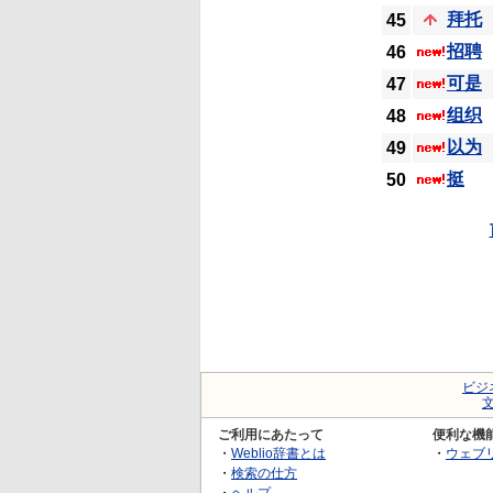
拜托
45
招聘
46
可是
47
组织
48
以为
49
挺
50
ビジ
ご利用にあたって
便利な機
・
Weblio辞書とは
・
ウェブ
・
検索の仕方
・
ヘルプ