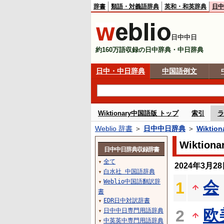
辞書
類語・対義語辞典
英和・和英辞典
日中
日中中日
約160万語収録の日中辞典・中日辞典
日中・中日辞典
中国語例文
Wiktionary中国語版 トップ
索引
ラ
Weblio 辞書
＞
日中中日辞典
＞
Wikti
Wikti
日中中日辞典収録辞書
全て
▼
2024年3月
白水社 中国語辞典
▼
Weblio中国語翻訳辞
会
1
▼
書
EDR日中対訳辞書
▼
欧
日中中日専門用語辞典
2
▼
中英英中専門用語辞典
▼