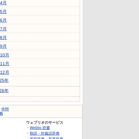
4月
5月
6月
7月
8月
9月
10月
11月
12月
025年
026年
｜
学問
典
ウェブリオのサービス
・
Weblio 辞書
・
類語・対義語辞典
・
英和辞典・和英辞典