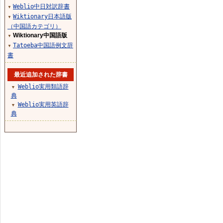
Weblio中日対訳辞書
▼
Wiktionary日本語版
▼
（中国語カテゴリ）
Wiktionary中国語版
▼
Tatoeba中国語例文辞
▼
書
最近追加された辞書
Weblio実用類語辞
▼
典
Weblio実用英語辞
▼
典