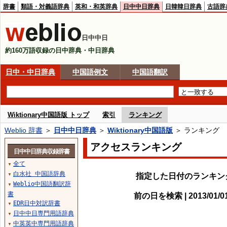
辞書
類語・対義語辞典
英和・和英辞典
日中中日辞典
日韓韓日辞典
古語辞
日中中日
約160万語収録の日中辞典・中日辞典
日中・中日辞典
中国語例文
中国語翻訳
Wiktionary中国語版 トップ
索引
ランキング
Weblio 辞書
＞
日中中日辞典
＞
Wiktionary中国語版
＞ ランキング
アクセスランキング
日中中日辞典収録辞書
全て
▼
白水社 中国語辞典
指定した日付のランキン
▼
Weblio中国語翻訳辞
▼
書
前の日を検索 | 2013/01/
EDR日中対訳辞書
▼
日中中日専門用語辞典
▼
中英英中専門用語辞典
▼