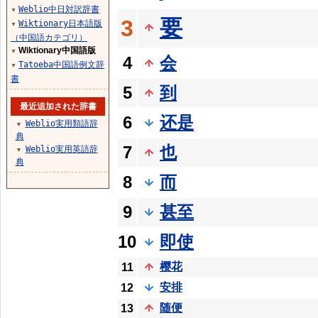
Weblio中日対訳辞書
▼
要
3
Wiktionary日本語版
▼
（中国語カテゴリ）
Wiktionary中国語版
▼
4
会
Tatoeba中国語例文辞
▼
書
5
到
最近追加された辞書
6
还是
Weblio実用類語辞
▼
典
7
也
Weblio実用英語辞
▼
典
8
而
9
甚至
10
即使
樱花
11
安排
12
随便
13