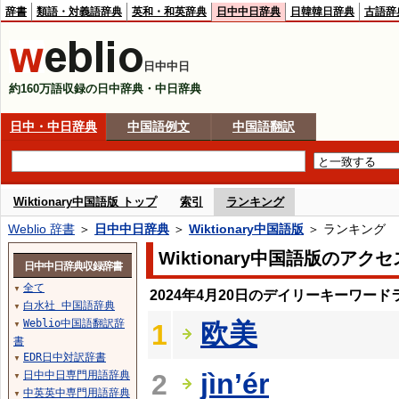
辞書
類語・対義語辞典
英和・和英辞典
日中中日辞典
日韓韓日辞典
古語辞
日中中日
約160万語収録の日中辞典・中日辞典
日中・中日辞典
中国語例文
中国語翻訳
Wiktionary中国語版 トップ
索引
ランキング
Weblio 辞書
＞
日中中日辞典
＞
Wiktionary中国語版
＞ ランキング
Wiktionary中国語版のア
日中中日辞典収録辞書
全て
▼
2024年4月20日のデイリーキーワード
白水社 中国語辞典
▼
Weblio中国語翻訳辞
欧美
1
▼
書
EDR日中対訳辞書
▼
jìn’ér
日中中日専門用語辞典
2
▼
中英英中専門用語辞典
▼