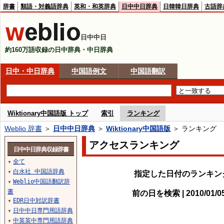
辞書
類語・対義語辞典
英和・和英辞典
日中中日辞典
日韓韓日辞典
古語辞
日中中日
約160万語収録の日中辞典・中日辞典
日中・中日辞典
中国語例文
中国語翻訳
Wiktionary中国語版 トップ
索引
ランキング
Weblio 辞書
＞
日中中日辞典
＞
Wiktionary中国語版
＞ ランキング
アクセスランキング
日中中日辞典収録辞書
全て
▼
白水社 中国語辞典
指定した日付のランキン
▼
Weblio中国語翻訳辞
▼
書
前の日を検索 | 2010/01/
EDR日中対訳辞書
▼
日中中日専門用語辞典
▼
中英英中専門用語辞典
▼