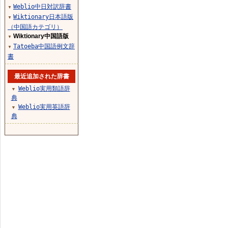
Weblio中日対訳辞書
▼
Wiktionary日本語版
▼
（中国語カテゴリ）
Wiktionary中国語版
▼
Tatoeba中国語例文辞
▼
書
最近追加された辞書
Weblio実用類語辞
▼
典
Weblio実用英語辞
▼
典