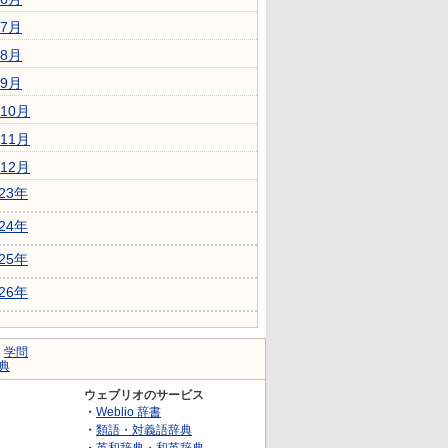
7月
8月
9月
10月
11月
12月
023年
024年
025年
026年
｜
学問
典
ウェブリオのサービス
・
Weblio 辞書
・
類語・対義語辞典
・
英和辞典・和英辞典