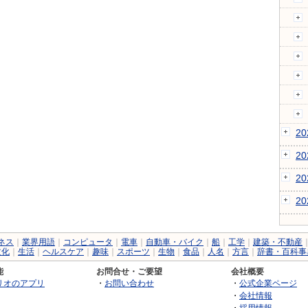
2
2
2
2
ネス
｜
業界用語
｜
コンピュータ
｜
電車
｜
自動車・バイク
｜
船
｜
工学
｜
建築・不動産
文化
｜
生活
｜
ヘルスケア
｜
趣味
｜
スポーツ
｜
生物
｜
食品
｜
人名
｜
方言
｜
辞書・百科事
能
お問合せ・ご要望
会社概要
リオのアプリ
・
お問い合わせ
・
公式企業ページ
・
会社情報
・
採用情報