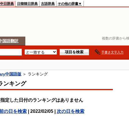
中日辞典
日韓韓日辞典
古語辞典
その他の辞書▼
複数の辞書から検
中国語翻訳
手書き文字入力
onary中国語版
＞ ランキング
ランキング
指定した日付のランキングはありません
前の日を検索
| 2022/02/05 |
次の日を検索