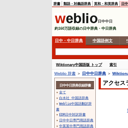
辞書
類語・対義語辞典
英和・和英辞典
日中
日中中日
約160万語収録の日中辞典・中日辞典
日中・中日辞典
中国語例文
Wiktionary中国語版 トップ
索引
Weblio 辞書
＞
日中中日辞典
＞
Wikti
アクセス
日中中日辞典収録辞書
全て
▼
白水社 中国語辞典
▼
Weblio中国語翻訳辞
▼
書
EDR日中対訳辞書
▼
日中中日専門用語辞典
▼
中英英中専門用語辞典
▼