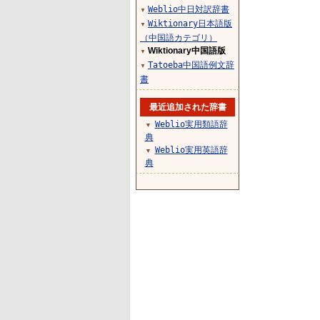
Weblio中日対訳辞書
▼
Wiktionary日本語版
▼
（中国語カテゴリ）
Wiktionary中国語版
▼
Tatoeba中国語例文辞
▼
書
最近追加された辞書
Weblio実用類語辞
▼
典
Weblio実用英語辞
▼
典