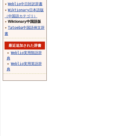
Weblio中日対訳辞書
▼
Wiktionary日本語版
▼
（中国語カテゴリ）
Wiktionary中国語版
▼
Tatoeba中国語例文辞
▼
書
最近追加された辞書
Weblio実用類語辞
▼
典
Weblio実用英語辞
▼
典