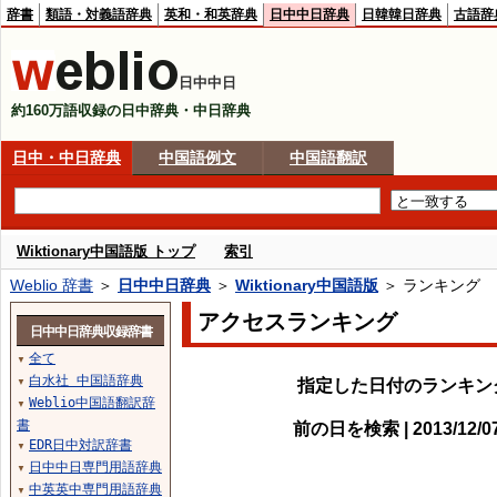
辞書
類語・対義語辞典
英和・和英辞典
日中中日辞典
日韓韓日辞典
古語辞
日中中日
約160万語収録の日中辞典・中日辞典
日中・中日辞典
中国語例文
中国語翻訳
Wiktionary中国語版 トップ
索引
Weblio 辞書
＞
日中中日辞典
＞
Wiktionary中国語版
＞ ランキング
アクセスランキング
日中中日辞典収録辞書
全て
▼
白水社 中国語辞典
指定した日付のランキン
▼
Weblio中国語翻訳辞
▼
書
前の日を検索 | 2013/12/
EDR日中対訳辞書
▼
日中中日専門用語辞典
▼
中英英中専門用語辞典
▼