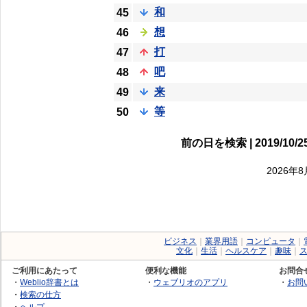
和
45
想
46
打
47
吧
48
来
49
等
50
前の日を検索 | 2019/10/
2026年
ビジネス
｜
業界用語
｜
コンピュータ
｜
文化
｜
生活
｜
ヘルスケア
｜
趣味
｜
ご利用にあたって
便利な機能
お問合
・
Weblio辞書とは
・
ウェブリオのアプリ
・
お問
・
検索の仕方
・
ヘルプ