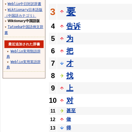
Weblio中日対訳辞書
▼
要
3
Wiktionary日本語版
▼
（中国語カテゴリ）
Wiktionary中国語版
▼
4
告诉
Tatoeba中国語例文辞
▼
書
5
为
最近追加された辞書
6
把
Weblio実用類語辞
▼
典
7
才
Weblio実用英語辞
▼
典
8
找
9
上
10
对
甚至
11
做
12
得
13