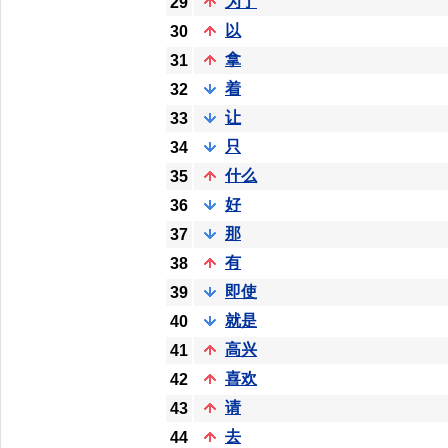
为了
29
以
30
拿
31
着
32
让
33
只
34
什么
35
好
36
那
37
有
38
即使
39
就是
40
高兴
41
喜欢
42
请
43
去
44