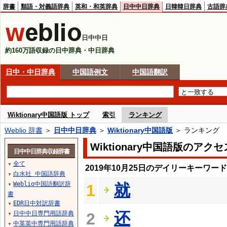
辞書
類語・対義語辞典
英和・和英辞典
日中中日辞典
日韓韓日辞典
古語辞
日中中日
約160万語収録の日中辞典・中日辞典
日中・中日辞典
中国語例文
中国語翻訳
Wiktionary中国語版 トップ
索引
ランキング
Weblio 辞書
＞
日中中日辞典
＞
Wiktionary中国語版
＞ ランキング
Wiktionary中国語版のア
日中中日辞典収録辞書
全て
▼
2019年10月25日のデイリーキーワー
白水社 中国語辞典
▼
Weblio中国語翻訳辞
就
1
▼
書
EDR日中対訳辞書
▼
还
日中中日専門用語辞典
2
▼
中英英中専門用語辞典
▼