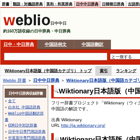
辞書
類語・対義語辞典
英和・和英辞典
日中中日辞典
日韓韓日辞典
古語辞
日中中日
約160万語収録の日中辞典・中日辞典
日中・中日辞典
中国語例文
中国語翻訳
Wiktionary日本語版（中国語カテゴリ） トップ
索引
ランキング
Weblio 辞書
＞
日中中日辞典
＞
Wiktionary日本語版（中国語カテゴ
Wiktionary日本語版
日中中日辞典収録辞書
全て
▼
フリー辞書プロジェクト「Wiktionary（
白水社 中国語辞典
▼
中国語の解説です。
Weblio中国語翻訳辞
▼
出典 Wiktionary
書
URL
http://ja.wiktionary.org/
EDR日中対訳辞書
▼
日中中日専門用語辞典
▼
中英英中専門用語辞典
Wiktionary日本語版
▼