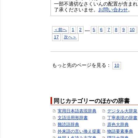
一部不適切なさくいんの配置が含まれ
了承くださいませ。
お問い合わせ
。
...
.
＜前へ
1
2
5
6
7
8
9
10
17
次へ＞
もっと先のページを見る：
10
同じカテゴリーのほかの辞書
実用日本語表現辞典
デジタル大辞泉
文語活用形辞書
丁寧表現の辞書
難読語辞典
原色大辞典
外来語の言い換え提案
物語要素事典