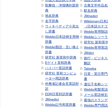
外国人名読み方字典
隠語大辞典
歌舞伎・浄瑠璃外題辞
古典文学作品名
典
駅名辞典
地名辞典
JMnedict
名字辞典
Wiktionary日
ウィキペディア小見出
（日本語カテゴ
し辞書
Weblio実用類
Weblio日本語例文用例
Weblioシソー
辞書
研究社 新和英
Weblio類語・言い換え
Weblio実用英
辞書
JMdict
研究社 新英和中辞典
旅行・ビジネス
Eゲイト英和辞典
翻訳
ハイパー英語辞書
Tatoeba
研究社 英和コンピュ
日英・英日専門
ーター用語辞典
書
外務省記者会見英語対
遺伝子名称シソ
訳
Weblio和製英
EDR日英対訳辞書
メール英語例文
JMnedict
最強のスラング
Weblio記号和英辞書
Weblio専門用