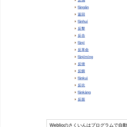
反感
fǎngǎn
返回
fǎnhuí
反擊
反击
fǎnjí
反革命
fǎnjímìng
反馈
反饋
fǎnkuì
反抗
fǎnkàng
反面
Weblioのさくいんはプログラムで