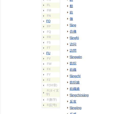
FL
舫
FM
紡
FN
倣
FO
fǎng
FP
仿佛
FQ
FR
fǎngfó
FS
访问
FT
訪問
FU
fǎngwèn
FV
纺织
FW
FX
紡織
FY
fǎngzhī
FZ
纺织娘
F(50音)
紡織娘
F(タイ文
字)
fǎngzhīniáng
F(数字)
反攻
F(記号)
fǎngōng