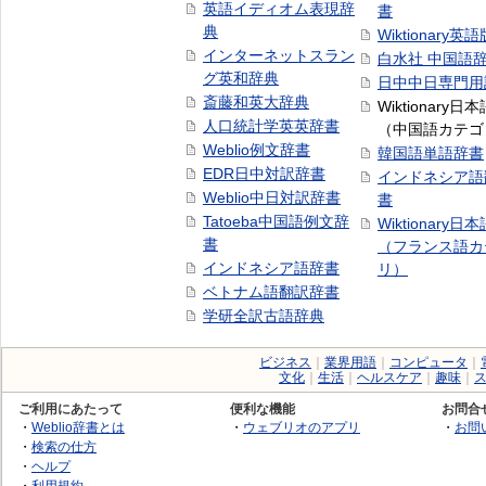
英語イディオム表現辞
書
典
Wiktionary英語
インターネットスラン
白水社 中国語
グ英和辞典
日中中日専門用
斎藤和英大辞典
Wiktionary日
人口統計学英英辞書
（中国語カテゴ
Weblio例文辞書
韓国語単語辞書
EDR日中対訳辞書
インドネシア語
Weblio中日対訳辞書
書
Tatoeba中国語例文辞
Wiktionary日
書
（フランス語カ
インドネシア語辞書
リ）
ベトナム語翻訳辞書
学研全訳古語辞典
ビジネス
｜
業界用語
｜
コンピュータ
｜
文化
｜
生活
｜
ヘルスケア
｜
趣味
｜
ご利用にあたって
便利な機能
お問合
・
Weblio辞書とは
・
ウェブリオのアプリ
・
お問
・
検索の仕方
・
ヘルプ
・
利用規約