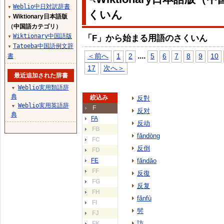
Weblio中日対訳辞書
▼
くいん
Wiktionary日本語版
▼
（中国語カテゴリ）
Wiktionary中国語版
「F」から始まる用語のさくいん
▼
Tatoeba中国語例文辞
▼
...
.
＜前へ
1
2
5
6
7
8
9
10
書
17
次へ＞
最近追加された辞書
Weblio実用類語辞
▼
典
絞込み
反對
Weblio実用英語辞
▼
F
反对
典
FA
反动
FB
fǎndòng
FC
反倒
FD
FE
fǎndǎo
FF
反復
FG
反复
FH
fǎnfù
FI
髣
FJ
訪
FK