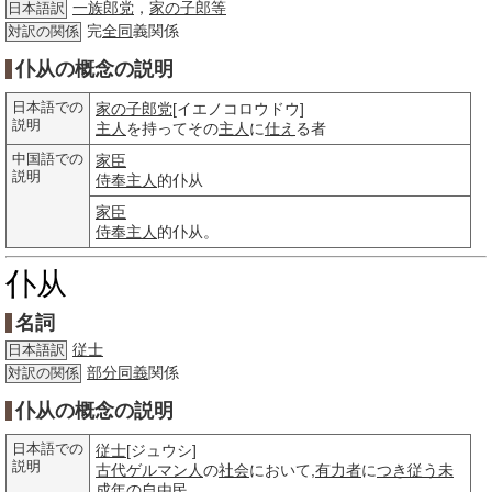
一族郎党
，
家の子郎等
日本語訳
完
全同
義関係
対訳の関係
仆从の概念の説明
日本語での
家の子郎党
[イエノコロウドウ]
説明
主人
を持ってその
主人
に
仕え
る者
中国語での
家臣
説明
侍奉主人
的仆从
家臣
侍奉主人
的仆从。
仆从
名詞
従士
日本語訳
部分
同義
関係
対訳の関係
仆从の概念の説明
日本語での
従士
[ジュウシ]
説明
古代
ゲルマン人
の
社会
において,
有力者
に
つき従う
未
成年
の
自由民