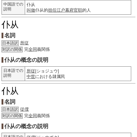
中国語での
仆从
説明
叫做
仆从的
担任
江户幕府
官职
的人
仆从
名詞
所従
日本語訳
完
全同
義関係
対訳の関係
仆从の概念の説明
日本語での
所従
[ショジュウ]
説明
中世
における隷属民
仆从
名詞
従僕
日本語訳
完
全同
義関係
対訳の関係
仆从の概念の説明