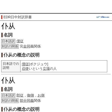
EDR日中対訳辞書
仆从
名詞
僕従
日本語訳
完
全同
義関係
対訳の関係
仆从の概念の説明
日本語での
僕従
[ボクジュウ]
説明
召使
いという
立場
の人
仆从
名詞
郎従
，
御側
，
お側
日本語訳
部分
同義
関係
対訳の関係
仆从の概念の説明