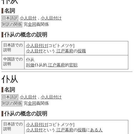
仆从
名詞
小人目付
，
小人目付け
日本語訳
完
全同
義関係
対訳の関係
仆从の概念の説明
日本語での
小人目付け
[コビトメツケ]
説明
小人目付
という,
江戸幕府
の
役職
中国語での
仆从
説明
叫做
仆从的,
江户幕府
的
官职
仆从
名詞
小人目付
，
小人目付け
日本語訳
完
全同
義関係
対訳の関係
仆从の概念の説明
日本語での
小人目付け
[コビトメツケ]
説明
小人目付
という,
江戸幕府
の
役職
に
ある人