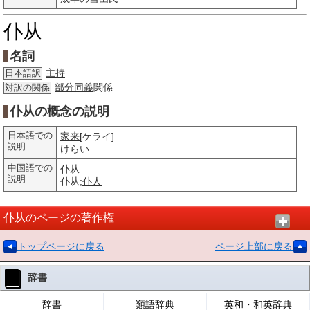
仆从
名詞
主持
日本語訳
部分
同義
関係
対訳の関係
仆从の概念の説明
日本語での
家来
[ケライ]
説明
けらい
中国語での
仆从
説明
仆从;
仆人
仆从のページの著作権
トップページに戻る
ページ上部に戻る
辞書
辞書
類語辞典
英和・和英辞典