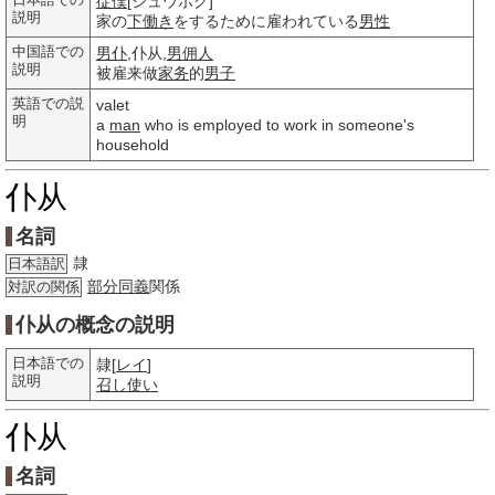
日本語での
従僕
[ジュウボク]
説明
家の
下働き
をするために雇われている
男性
中国語での
男仆
,仆从,
男佣人
説明
被雇来做
家务
的
男子
英語での説
valet
明
a
man
who is employed to work in someone's
household
仆从
名詞
隷
日本語訳
部分
同義
関係
対訳の関係
仆从の概念の説明
日本語での
隷[
レイ
]
説明
召し
使い
仆从
名詞