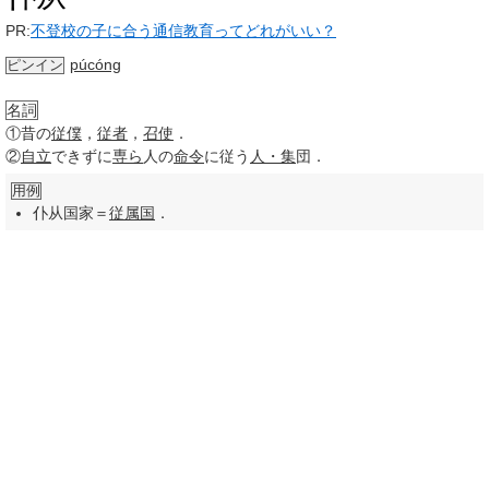
PR:
不登校の子に合う通信教育ってどれがいい？
púcóng
ピンイン
名詞
①
昔の
従僕
，
従者
，
召使
．
②
自立
できずに
専ら
人の
命令
に従う
人・集
団．
用例
仆从国家＝
従属国
．