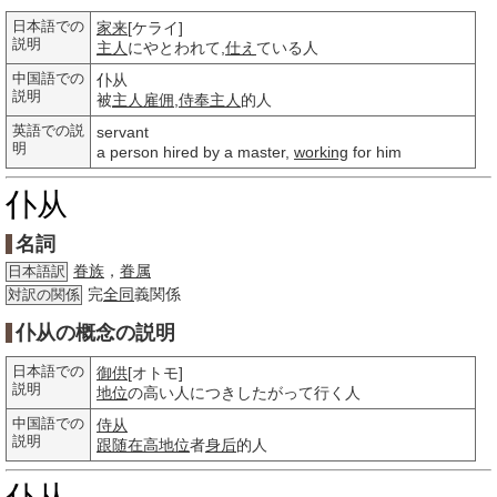
日本語での
家来
[ケライ]
説明
主人
にやとわれて,
仕え
ている人
中国語での
仆从
説明
被
主人
雇佣
,
侍奉主人
的人
英語での説
servant
明
a person hired by a master,
working
for him
仆从
名詞
眷族
，
眷属
日本語訳
完
全同
義関係
対訳の関係
仆从の概念の説明
日本語での
御供
[オトモ]
説明
地位
の高い人につきしたがって行く人
中国語での
侍从
説明
跟随
在高
地位
者
身后
的人