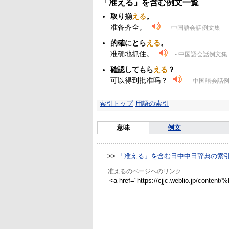
「准える」を含む例文一覧
取り揃
える
。
准备齐全。
- 中国語会話例文集
的確にとら
える
。
准确地抓住。
- 中国語会話例文集
確認してもら
える
？
可以得到批准吗？
- 中国語会話
索引トップ
用語の索引
意味
例文
>>
「准える」を含む日中中日辞典の索
准えるのページへのリンク