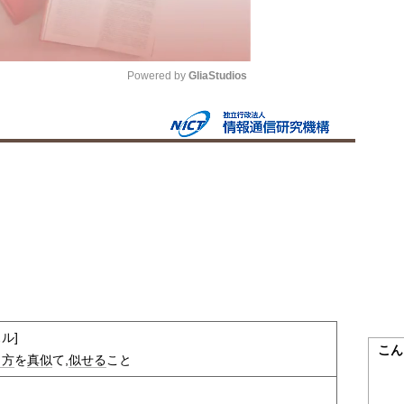
Powered by 
GliaStudios
Mute
ル]
こん
り方
を
真似
て,
似せる
こと