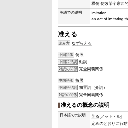
模仿
,
仿效
某个
东西
英語での説明
imitation
an act of imitating t
准える
なずらえる
読み方
仿照
中国語訳
動詞
中国語品詞
完
全同
義関係
対訳の関係
按照
中国語訳
前置詞
（
介詞
）
中国語品詞
完
全同
義関係
対訳の関係
准えるの概念の説明
日本語での説明
則る
[ノット・ル]
定め
のとおりに
行動