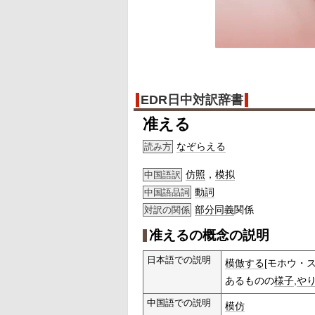
EDR日中対訳辞書
准える
なぞらえる
読み方
仿照
，
模拟
中国語訳
動詞
中国語品詞
部分
同義
関係
対訳の関係
准えるの概念の説明
日本語での説明
模倣する
[モホウ・ス
あるものの
様子
,
や
中国語での説明
模仿