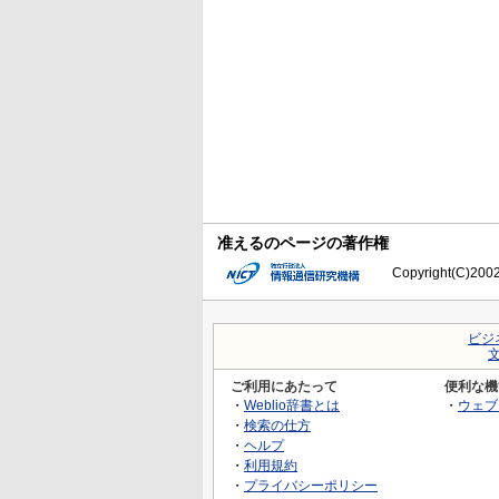
准えるのページの著作権
Copyright(C)2002-
ビジ
ご利用にあたって
便利な機
・
Weblio辞書とは
・
ウェブ
・
検索の仕方
・
ヘルプ
・
利用規約
・
プライバシーポリシー