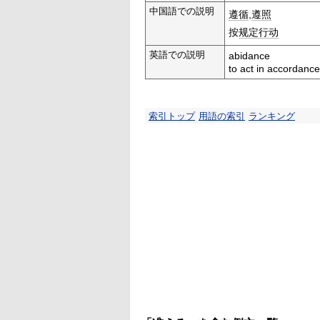
中国語での説明
遵循
,
遵照
按
规定
行动
英語での説明
abidance
to act in accordance
索引トップ
用語の索引
ランキング