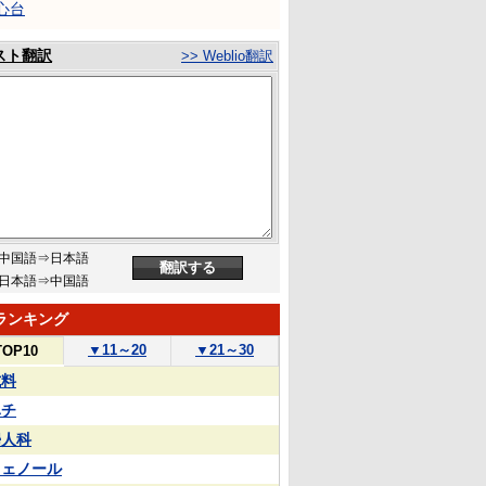
心台
スト翻訳
>> Weblio翻訳
中国語⇒日本語
日本語⇒中国語
ランキング
▼
11～20
▼
21～30
TOP10
試料
ハチ
婦人科
フェノール