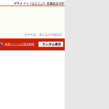
ゲスト
さん [
ログイン
] |
辞書総合TOP
日中中日：
准えるの中国語訳
検索フォームの固定解除