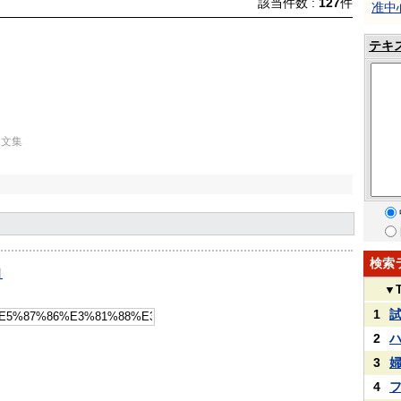
該当件数 :
127
件
准中
テキ
例文集
検索
引
▼
1
2
3
4