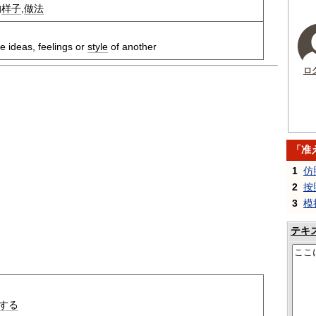
的
样子
,
做法
he ideas, feelings or
style
of another
ロ
「准
1
仿
2
按
3
模
テキ
する