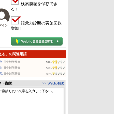
検索履歴を保存でき
る！
語彙力診断の実施回数
グイン
増加！
える」の関連用語
照
日中対訳辞書
52%
照
日中対訳辞書
52%
拟
日中対訳辞書
38%
スト翻訳
>> Weblio翻訳