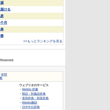
同源
見届ける
凡是
上个月
动身
一冊
>>もっとランキングを見る
s Reserved.
｜
学問
典
ウェブリオのサービス
・
Weblio 辞書
・
類語・対義語辞典
・
英和辞典・和英辞典
・
Weblio翻訳
・
日中中日辞典