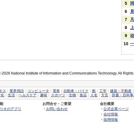
5
6
7
8
9
10
2026 National Institute of Information and Communications Technology. All Right
ネス
｜
業界用語
｜
コンピュータ
｜
電車
｜
自動車・バイク
｜
船
｜
工学
｜
建築・不動産
文化
｜
生活
｜
ヘルスケア
｜
趣味
｜
スポーツ
｜
生物
｜
食品
｜
人名
｜
方言
｜
辞書・百科事
能
お問合せ・ご要望
会社概要
リオのアプリ
・
お問い合わせ
・
公式企業ページ
・
会社情報
・
採用情報