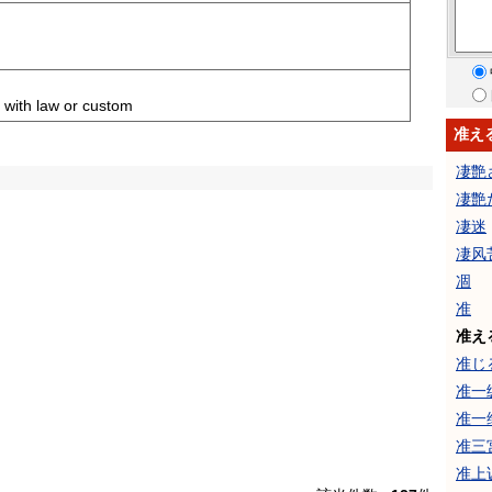
 with law or custom
准え
凄艶
凄艶
凄迷
凄风
凅
准
准え
准じ
准一
准一
准三
准上