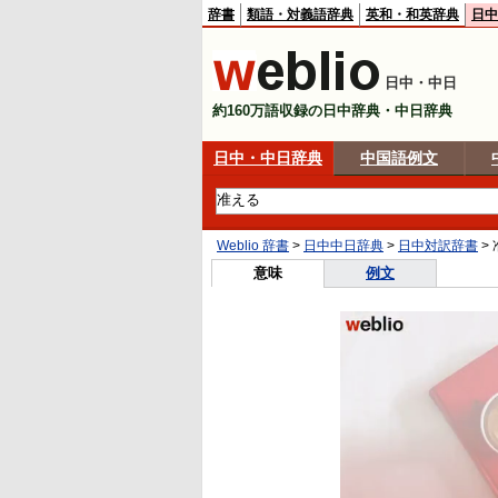
辞書
類語・対義語辞典
英和・和英辞典
日中
日中・中日
約160万語収録の日中辞典・中日辞典
日中・中日辞典
中国語例文
Weblio 辞書
>
日中中日辞典
>
日中対訳辞書
>
意味
例文