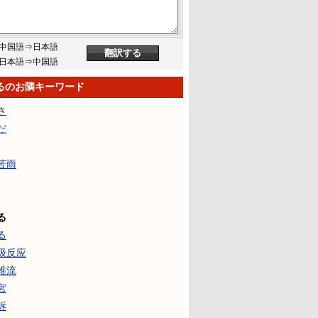
中国語⇒日本語
日本語⇒中国語
るのお隣キーワード
さ
だ
苦雨
る
る
级反应
维流
宮
诉