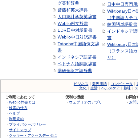
グ英和辞典
日中中日専門用
斎藤和英大辞典
Wiktionary日
人口統計学英英辞書
（中国語カテゴ
Weblio例文辞書
韓国語単語辞書
EDR日中対訳辞書
インドネシア語
Weblio中日対訳辞書
書
Tatoeba中国語例文辞
Wiktionary日
書
（フランス語カ
インドネシア語辞書
リ）
ベトナム語翻訳辞書
学研全訳古語辞典
ビジネス
｜
業界用語
｜
コンピュータ
｜
文化
｜
生活
｜
ヘルスケア
｜
趣味
｜
ご利用にあたって
便利な機能
お問合
・
Weblio辞書とは
・
ウェブリオのアプリ
・
お問
・
検索の仕方
・
ヘルプ
・
利用規約
・
プライバシーポリシー
・
サイトマップ
・
クッキー・アクセスデータに