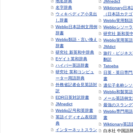
地名辞典
JMnedict
名字辞典
Wiktionary日
ウィキペディア小見出
（日本語カテゴ
し辞書
Weblio実用類
Weblio日本語例文用例
Weblioシソー
辞書
研究社 新和英
Weblio類語・言い換え
Weblio実用英
辞書
JMdict
研究社 新英和中辞典
旅行・ビジネス
Eゲイト英和辞典
翻訳
ハイパー英語辞書
Tatoeba
研究社 英和コンピュ
日英・英日専門
ーター用語辞典
書
外務省記者会見英語対
遺伝子名称シソ
訳
Weblio和製英
EDR日英対訳辞書
メール英語例文
JMnedict
最強のスラング
Weblio記号和英辞書
Weblio専門用
英語イディオム表現辞
書
典
Wiktionary英語
インターネットスラン
白水社 中国語