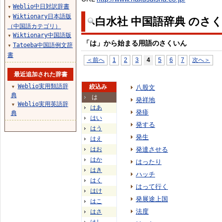
Weblio中日対訳辞書
▼
Wiktionary日本語版
▼
白水社 中国語辞典 のさ
（中国語カテゴリ）
Wiktionary中国語版
▼
「は」から始まる用語のさくいん
Tatoeba中国語例文辞
▼
書
＜前へ
1
2
3
4
5
6
7
次へ＞
最近追加された辞書
Weblio実用類語辞
絞込み
八股文
▼
典
は
発祥地
Weblio実用英語辞
▼
はあ
発疹
典
はい
発する
はう
発生
はえ
はお
発達させる
はか
はったり
はき
ハッチ
はく
はって行く
はけ
発展途上国
はこ
法度
はさ