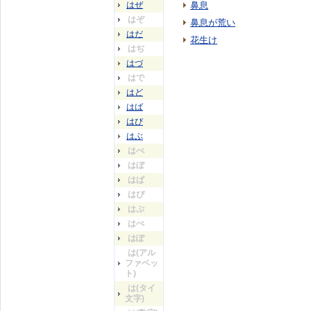
はぜ
鼻息
はぞ
鼻息が荒い
はだ
花生け
はぢ
はづ
はで
はど
はば
はび
はぶ
はべ
はぼ
はぱ
はぴ
はぷ
はぺ
はぽ
は(アル
ファベッ
ト)
は(タイ
文字)