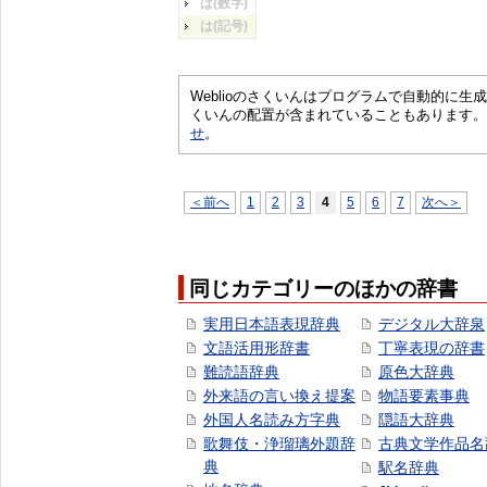
は(数字)
は(記号)
Weblioのさくいんはプログラムで自動的に
くいんの配置が含まれていることもあります。
せ
。
＜前へ
1
2
3
4
5
6
7
次へ＞
同じカテゴリーのほかの辞書
実用日本語表現辞典
デジタル大辞泉
文語活用形辞書
丁寧表現の辞書
難読語辞典
原色大辞典
外来語の言い換え提案
物語要素事典
外国人名読み方字典
隠語大辞典
歌舞伎・浄瑠璃外題辞
古典文学作品名
典
駅名辞典