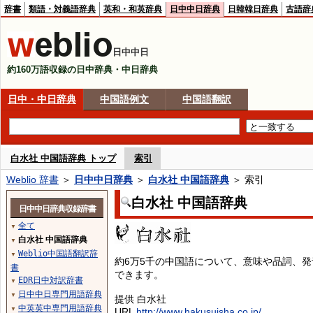
辞書
類語・対義語辞典
英和・和英辞典
日中中日辞典
日韓韓日辞典
古語辞
日中中日
約160万語収録の日中辞典・中日辞典
日中・中日辞典
中国語例文
中国語翻訳
白水社 中国語辞典 トップ
索引
Weblio 辞書
＞
日中中日辞典
＞
白水社 中国語辞典
＞ 索引
白水社 中国語辞典
日中中日辞典収録辞書
全て
▼
白水社 中国語辞典
▼
Weblio中国語翻訳辞
▼
約6万5千の中国語について、意味や品詞、
書
できます。
EDR日中対訳辞書
▼
日中中日専門用語辞典
▼
提供 白水社
中英英中専門用語辞典
▼
URL
http://www.hakusuisha.co.jp/