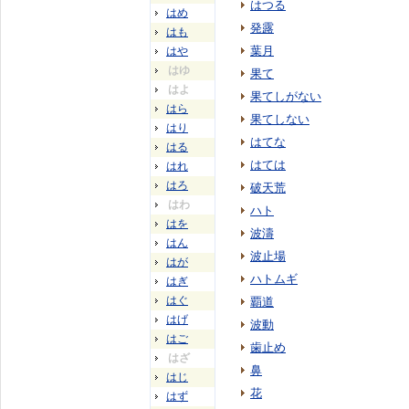
はつる
はめ
発露
はも
葉月
はや
はゆ
果て
はよ
果てしがない
はら
果てしない
はり
はてな
はる
はては
はれ
はろ
破天荒
はわ
ハト
はを
波濤
はん
波止場
はが
ハトムギ
はぎ
はぐ
覇道
はげ
波動
はご
歯止め
はざ
鼻
はじ
花
はず