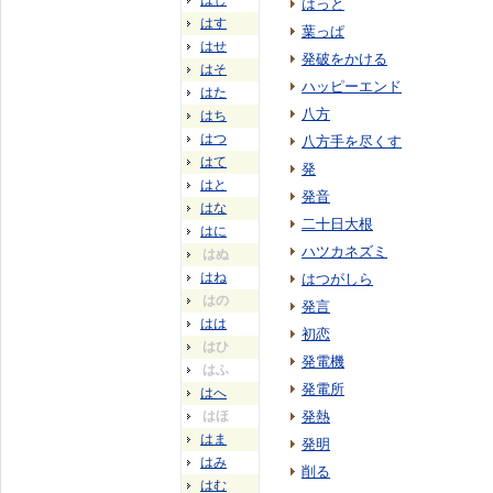
はし
はっと
はす
葉っぱ
はせ
発破をかける
はそ
ハッピーエンド
はた
八方
はち
はつ
八方手を尽くす
はて
発
はと
発音
はな
二十日大根
はに
ハツカネズミ
はぬ
はね
はつがしら
はの
発言
はは
初恋
はひ
発電機
はふ
発電所
はへ
はほ
発熱
はま
発明
はみ
削る
はむ