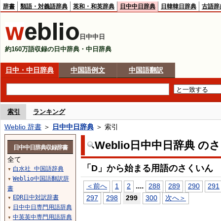
辞書
類語・対義語辞典
英和・和英辞典
日中中日辞典
日韓韓日辞典
古語辞
日中中日
約160万語収録の日中辞典・中日辞典
日中・中日辞典
中国語例文
中国語翻訳
索引
ランキング
Weblio 辞書
＞
日中中日辞典
＞ 索引
Weblio日中中日辞典 の
日中中日辞典収録辞書
全て
「D」から始まる用語のさくいん
白水社 中国語辞典
▼
Weblio中国語翻訳辞
▼
...
.
＜前へ
1
2
288
289
290
291
書
EDR日中対訳辞書
297
298
299
300
次へ＞
▼
日中中日専門用語辞典
▼
中英英中専門用語辞典
▼