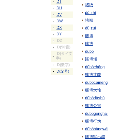
DT
堵纸
DU
dǔ zhǐ
DV
堵嘴
DW
DX
dǔ zuǐ
DY
赌博
DZ
賭博
D(50音)
dǔbó
D(タイ文
字)
賭博場
D(数字)
dǔbóchǎng
D(記号)
赌博才能
dǔbócáinéng
赌博大输
dǔbódàshū
赌博公害
dǔbógōnghài
赌博行为
dǔbóhàngwèi
賭博默示錄