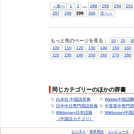
...
.
＜前へ
1
2
288
289
290
291
297
298
299
300
次へ＞
もっと先のページを見る：
10
20
3
100
110
120
130
140
150
160
220
230
240
250
260
270
280
同じカテゴリーのほかの辞書
白水社 中国語辞典
Weblio中国語
日中中日専門用語辞典
中英英中専門用
Wiktionary日本語版
Wiktionary中
（中国語カテゴリ）
ビジネス
｜
業界用語
｜
コンピュータ
｜