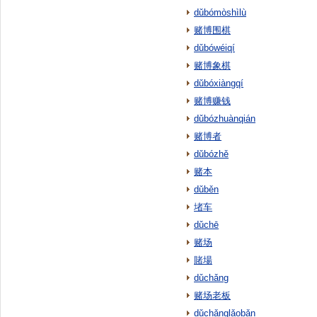
dǔbómòshìlù
赌博围棋
dǔbówéiqí
赌博象棋
dǔbóxiàngqí
赌博赚钱
dǔbózhuànqián
赌博者
dǔbózhě
赌本
dǔběn
堵车
dǔchē
赌场
賭場
dǔchǎng
赌场老板
dǔchǎnglǎobǎn