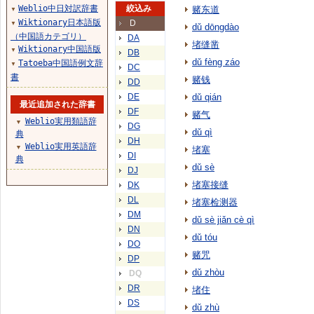
Weblio中日対訳辞書
絞込み
赌东道
▼
Wiktionary日本語版
D
▼
dǔ dōngdào
（中国語カテゴリ）
DA
堵缝凿
Wiktionary中国語版
▼
DB
dǔ fèng záo
Tatoeba中国語例文辞
▼
DC
書
赌钱
DD
DE
dǔ qián
最近追加された辞書
DF
赌气
Weblio実用類語辞
▼
DG
dǔ qì
典
DH
Weblio実用英語辞
▼
堵塞
DI
典
dǔ sè
DJ
堵塞接缝
DK
DL
堵塞检测器
DM
dǔ sè jiǎn cè qì
DN
dǔ tóu
DO
赌咒
DP
dǔ zhòu
DQ
DR
堵住
DS
dǔ zhù