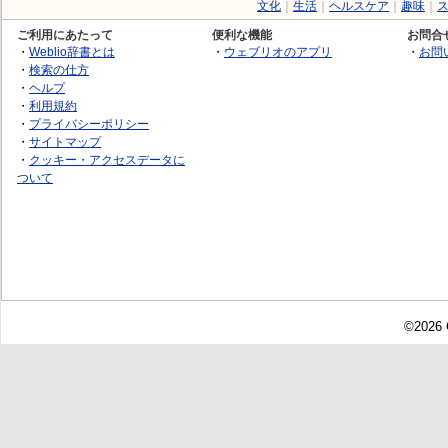
文化
｜
生活
｜
ヘルスケア
｜
趣味
｜
ご利用にあたって
便利な機能
お問合
・
Weblio辞書とは
・
ウェブリオのアプリ
・
お問
・
検索の仕方
・
ヘルプ
・
利用規約
・
プライバシーポリシー
・
サイトマップ
・
クッキー・アクセスデータに
ついて
©2026 