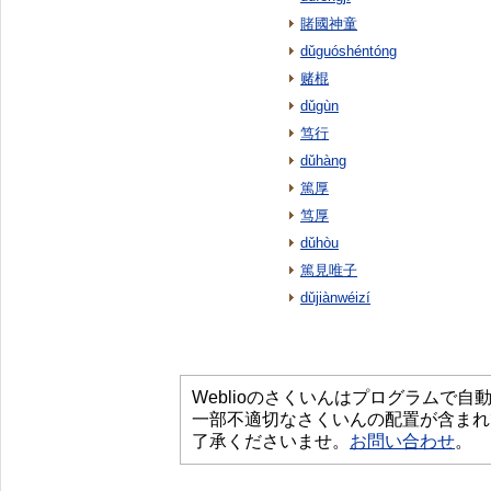
賭國神童
dǔguóshéntóng
赌棍
dǔgùn
笃行
dǔhàng
篤厚
笃厚
dǔhòu
篤見唯子
dǔjiànwéizí
Weblioのさくいんはプログラムで
一部不適切なさくいんの配置が含まれ
了承くださいませ。
お問い合わせ
。