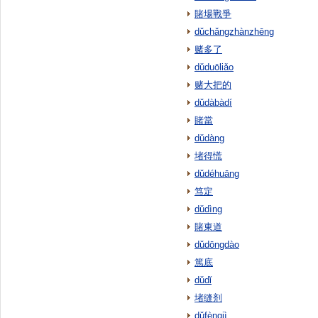
賭場戰爭
dǔchǎngzhànzhēng
赌多了
dǔduōliǎo
赌大把的
dǔdàbàdí
賭當
dǔdàng
堵得慌
dǔdéhuāng
笃定
dǔdìng
賭東道
dǔdōngdào
篤底
dǔdǐ
堵缝剂
dǔfèngjì