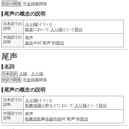
完
全同
義関係
対訳の関係
尾声の概念の説明
日本語での
入り端
[イリハ]
説明
能楽
において,
入り端
という
部分
中国語での
尾声
説明
能乐
中叫"尾声"的
部分
尾声
名詞
入端
，
入り端
日本語訳
完
全同
義関係
対訳の関係
尾声の概念の説明
日本語での
入り端
[イリハ]
説明
歌舞伎踊り
歌などにおいて,
入り端
という
部分
中国語での
尾声
説明
歌舞伎歌
舞
乐曲
中的
叫"尾声"的
部分