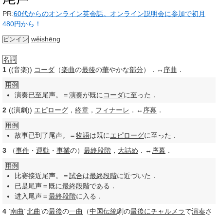
PR:
60代からのオンライン英会話。オンライン説明会に参加で初月
480円から！
wěishēng
ピンイン
名詞
1
((音楽))
コーダ
（
楽曲
の
最後
の
華
やかな
部分
）．↔
序曲
．
用例
演奏已至尾声。＝
演奏
が既に
コーダ
に至った．
2
((演劇))
エピローグ
，
終章
，
フィナーレ
．↔
序幕
．
用例
故事已到了尾声。＝
物語
は既に
エピローグ
に至った．
3
（
事件
・
運動
・
事業
の）
最終段階
，
大詰め
．↔
序幕
．
用例
比赛接近尾声。＝
試合
は
最終段階
に近づいた．
已是尾声＝既に
最終段階
である．
进入尾声＝
最終段階
に入る．
4
‘
南曲
’‘
北曲
’の
最後
の
一曲
（
中国
伝統
劇の
最後に
チャルメラ
で
演奏
さ