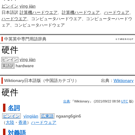
ピンイン
yìng jiàn
日本語訳
計算機
ハードウエア
、
計算機
ハードウェア
、
ハードウェア
、
ハードウエア
、コンピュータハードウエア、コンピューターハードウ
ェア、コンピュータハードウェア
中英英中専門用語辞典
硬件
yìng jiàn
ピンイン
hardware
英語訳
Wiktionary日本語版（中国語カテゴリ）
出典：
Wiktionary
硬件
出典
:『Wiktionary』 (2021/09/22 08:58
UTC
版)
名詞
ピンイン
yìngjiàn
広東語
ngaang6gin6
（
大陸
・
香港
）
ハードウェア
対義語