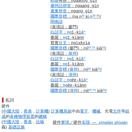
耶魯
粵拼
：
ngaahng gín
廣州話
拼音
：
ngaang gin
廣東
拼音
：
ngang gin
國際音標
：
/ŋaːŋ
²²
kiː
n²
²⁻³⁵/
閩南語
(泉漳話：廈門)
白話字
：
ng
ī-ki
āⁿ
臺羅
：
ng
ī-kiānn
普實
台文
：
ngixkvia
國際音標
(廈門)
：
/ŋĩ
²²
⁻
²¹
kiã
²²
/
(泉漳話：
泉州
)
白話字
：
ng
ǐ-ki
ǎⁿ
臺羅
：
ng
ǐ-kiǎnn
國際音標
(
泉州
)
：
/ŋĩ
²²
kiã
²²
/
(泉漳話：
漳州
)
白話字
：
ng
ēe-ki
āⁿ
臺羅
：
ng
ēe-kiānn
國際音標
(
漳州
)
：
/ŋɛ̃
²²
⁻
²¹
kiã
²²
/
名詞
硬件
(
中國大陸
，
香港
，
計算機
)
計算機
系統
中由
電子
、
機械
、光電
元件
等
組
成
的
各種
物理
裝置
的
總稱
(
中國大陸
，
香港
，
比喻
硬件
實現
／
硬件
实现
―
yìngjiàn
shíxiàn
義
)
基礎
設施