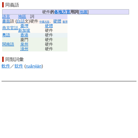
同義語
硬件
的
各地
方言
用詞
[
地圖
]
語言
地區
詞
書面
語
(
白話
文)
硬件
、
硬體
中國大陸
臺灣
臺灣
硬體
燕京
官話
新加坡
硬件
粵語
香港
硬件
廈門
硬件
閩南語
泉州
硬件
漳州
硬件
同類詞彙
軟件
／
软件
(
ruǎnjiàn
)