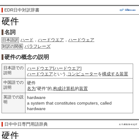
EDR日中対訳辞書
硬件
名詞
ハード
，
ハードウエア
，
ハードウェア
日本語訳
パラフレーズ
対訳の関係
硬件の概念の説明
日本語での
ハードウエア
[
ハードウエア
]
説明
ハードウエア
という,
コンピューター
を
構成する
装置
中国語での
硬件
説明
名为
"硬件"的,
构成
计算机
的
装置
英語での説
hardware
明
a system that constitutes computers, called
hardware
日中中日専門用語辞典
硬件