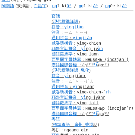
閩南語
(泉漳話，
白話字
)
：
ng
ī-ki
āⁿ
/
ng
ǐ-ki
ǎⁿ
/
ng
ēe-ki
āⁿ
官話
(
現代標準漢語
)
拼音
：
yìngjiàn
注音
：
ㄧㄥˋ ㄐㄧㄢˋ
通用拼音
：
yìngjiàn
威妥瑪拼音
：
ying-chien
耶魯
官話
拼音
：
yì
ng-jy
àn
國語羅馬字
：
yinqjiann
西里爾字母
轉寫
：
инцзянь
(inczjanʹ)
漢語
國際音標
：
/iŋ⁵¹⁻⁵
³ t
͡ɕi̯ɛn⁵¹/
(
現代標準漢語
,
兒化
)
拼音
：
yì
ngjiànr
注音
：
ㄧㄥˋ ㄐㄧㄢˋㄦ
通用拼音
：
yì
ngjiànr
威妥瑪拼音
：
ying-chien-ʼ
rh
耶魯
官話
拼音
：
yì
ng-jyànr
國語羅馬字
：
yinqjiall
西里爾字母
轉寫
：
инцзяньр
(inczjanʹr)
漢語
國際音標
：
/iŋ⁵¹⁻⁵
³ t
͡ɕi̯ɑɻ⁵¹/
粵語
(
標準
粵語
，
廣州
–
香港
話)
粵拼
：
ngaang gin