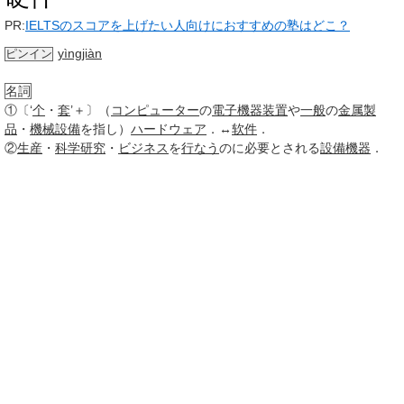
PR:
IELTSのスコアを上げたい人向けにおすすめの塾はどこ？
yìngjiàn
ピンイン
名詞
①
〔‘
个
・
套
’＋〕（
コンピューター
の
電子
機器
装置
や
一般
の
金属製
品
・
機械設備
を指し）
ハードウェア
．↔
软件
．
②
生産
・
科学研究
・
ビジネス
を
行なう
のに必要とされる
設備
機器
．