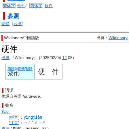
繁体字
軟件
/
簡体字
软件
参照
硬體
（
台湾
）
Wiktionary中国語版
出典：
Wiktionary
硬件
出典
:『Wiktionary』 (2025/02/04
12
:05)
簡體
與
正體
/
繁體
硬
件
(
硬件
)
語源
仿譯自
英語
hardware
。
発音
官話
(
拼音
)
：
yìngjiàn
(
注音
)
：
ㄧㄥˋ ㄐㄧㄢˋ
粵語
(粵拼)
：
ngaang gin