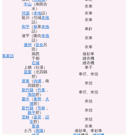
中山
（南朗合
衣車
水）
河源
（
本地
話）
衣車
龍川（佗城
本地
衣車
話）
和平
（
林
寨
本地
車針
話）
連平（隆街
本地
衣車
話）
廣州
（
從化
呂
衣車
田）
揭西
做衫車
客家語
于都
縫衣機
石城
縫衣機
上猶（社溪）
車子
苗栗
（北四縣
車仔
、
米信
腔）
屏東
（
內埔
，南
米信
四縣腔）
新竹縣
（
竹東
，
車仔
、
米信
海陸
腔）
臺中
（
東勢
，
大
米信
埔
腔）
新竹縣
（
芎林
，
米信
饒平
腔）
雲
林
（
崙背
，
詔
米信
安
腔）
香港
衣車
士乃（
惠陽
）
做衫車
、
車衫車