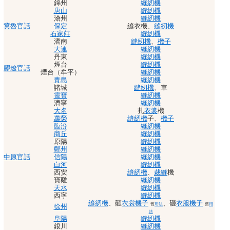
錦州
縫紉機
唐山
縫紉機
滄州
縫紉機
冀魯官話
保定
縫衣機
、
縫紉機
石家莊
縫紉機
濟南
縫紉機
、
機子
大連
縫紉機
丹東
縫紉機
煙台
縫紉機
膠遼官話
煙台（牟平）
縫紉機
青島
縫紉機
諸城
縫紉機
、
車
靈寶
縫紉機
濟寧
縫紉機
大名
扎
衣裳
機
萬榮
縫紉機
子
、
機子
臨汾
縫紉機
商丘
縫紉機
原陽
縫紉機
鄭州
縫紉機
中原官話
信陽
縫紉機
白河
縫紉機
西安
縫紉機
、
裁縫
機
寶雞
縫紉機
天水
縫紉機
西寧
縫紉機
縫紉機
、
砸
衣裳
機子
、
砸
衣服
機子
舊
用法
舊
用
徐州
法
阜陽
縫紉機
銀川
縫紉機