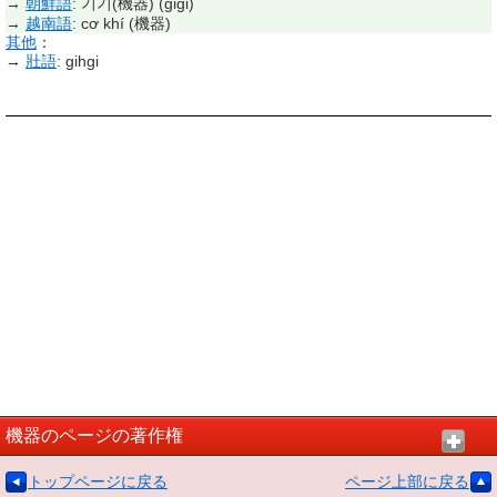
→
朝鮮語
:
기기(機器)
(
gigi
)
→
越南語
:
cơ khí
(
機器
)
其他
：
→
壯語
:
gihgi
機器のページの著作権
トップページに戻る
ページ上部に戻る