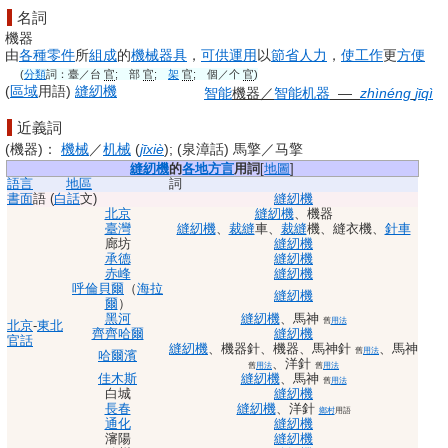
名詞
機器
由
各種
零件
所
組成
的
機械
器具
，
可供
運用
以
節省
人力
，
使工作
更
方便
(
分類
詞：
臺
／
台
官
;
部
官
;
架
官
;
個
／
个
官
)
(
區域
用語
)
縫紉機
智能
機器
／
智能
机器
―
zhìnéng
jīqì
近義詞
(
機器
)
：
機械
／
机械
(
jīxiè
);
(
泉漳話
)
馬擎
／
马擎
縫紉機
的
各地
方言
用詞
[
地圖
]
語言
地區
詞
書面
語
(
白話
文)
縫紉機
北京
縫紉機
、
機器
臺灣
縫紉機
、
裁縫
車
、
裁縫
機
、
縫衣機
、
針車
廊坊
縫紉機
承德
縫紉機
赤峰
縫紉機
呼倫貝爾
（
海拉
縫紉機
爾
）
黑河
縫紉機
、
馬神
舊
用法
北京
-
東北
齊齊哈爾
縫紉機
官話
縫紉機
、
機器針
、
機器
、
馬神針
、
馬神
舊
用法
哈爾濱
、
洋針
舊
用法
舊
用法
佳木斯
縫紉機
、
馬神
舊
用法
白城
縫紉機
長春
縫紉機
、
洋針
鄉村
用語
通化
縫紉機
瀋陽
縫紉機