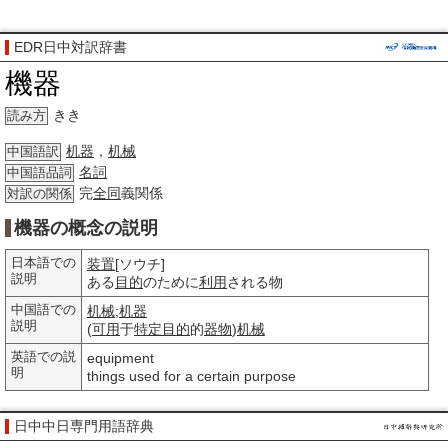
EDR日中対訳辞書
機器
きき
読み方
机器
，
机械
中国語訳
名詞
中国語品詞
完
全同
義関係
対訳の関係
機器の概念の説明
日本語での
装置
[ソウチ]
説明
ある
目的
のために
利用
される物
中国語での
机械
;
机器
説明
(
可用
于
特定
目的
的
器物
)
机械
英語での説
equipment
明
things used for a certain purpose
日中中日専門用語辞典