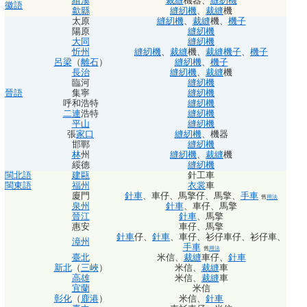
績溪
裁縫
機器
、
縫紉機
徽語
歙縣
縫紉機
、
裁縫
機
太原
縫紉機
、
裁縫
機
、
機子
陽原
縫紉機
大同
縫紉機
忻州
縫紉機
、
裁縫
機
、
裁縫
機子
、
機子
呂梁
（
離石
）
縫紉機
、
機子
長治
縫紉機
、
裁縫
機
臨河
縫紉機
晉語
集寧
縫紉機
呼和浩特
縫紉機
二連
浩特
縫紉機
平山
縫紉機
張
家口
縫紉機
、
機器
邯鄲
縫紉機
林
州
縫紉機
、
裁縫
機
綏德
縫紉機
閩北語
建甌
針工車
閩東語
福州
衣裳
車
廈門
針車
、
車仔
、
馬擎仔
、
馬擎
、
手車
舊
用法
泉州
針車
、
車仔
、
馬擎
晉江
針車
、
馬擎
惠安
車仔
、
馬擎
針車
仔
、
針車
、
車仔
、
衫仔車仔
、
衫仔車
、
漳州
手車
舊
用法
臺北
米信
、
裁縫
車仔
、
針車
新北
（
三峽
）
米信
、
裁縫
車
高雄
米信
、
裁縫
車
宜蘭
米信
彰化
（
鹿港
）
米信
、
針車