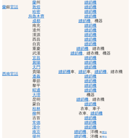
蘭
州
縫紉機
蘭
銀
官話
敦煌
縫紉機
哈密
縫紉機
烏魯木齊
縫紉機
成都
縫紉機
、
機器
南充
縫紉機
達州
縫紉機
漢源
縫紉機
西昌
縫紉機
自貢
縫紉機
重慶
縫紉機
、
縫衣機
武漢
縫紉機
、
縫衣機
、
機器
宜昌
縫紉機
襄陽
縫紉機
天門
縫紉機
貴陽
縫紉機
車
、
縫紉
車
、
縫紉機
、
縫衣機
西南官話
遵義
縫紉機
畢節
縫紉機
黎平
縫紉機
昭通
縫紉機
大理
機器
昆明
縫紉機
、
縫衣機
蒙自
縫紉機
桂林
衣車
、
車子
柳
州
衣車
、
縫紉機
吉首
縫紉機
常德
縫紉機
漢中
縫紉機
南京
縫紉機
、
洋機
舊
用法
揚州
縫紉機
、
洋機
舊
用法