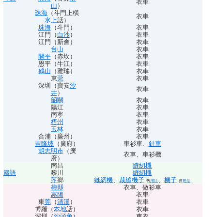
衣車
山
）
珠海
（斗門上橫
衣車
水上
話）
珠海
（斗門）
衣車
江門（
白沙
）
衣車
江門（新會）
衣車
台山
衣車
開平
（赤坎）
衣車
恩平（牛江）
衣車
鶴山
（雅瑤）
衣車
東
莞
衣車
深圳（寶安
沙
衣車
井
）
韶關
衣車
陽江
衣車
南寧
衣車
梧州
衣車
玉林
衣車
合浦（廉州）
衣車
吉隆坡
（廣府）
車衫車
、
針車
胡志明市
（廣
衣車
、
車衫機
府）
南昌
縫紉機
贛語
黎川
縫紉機
萍
鄉
縫紉機
、
裁縫
機子
、
機子
舊
用法
舊
用法
梅縣
衣車
、
做衫車
惠陽
衣車
東
莞
（
清溪
）
衣車
博羅（
本地
話）
衣車
深圳（
沙頭角
）
車衣