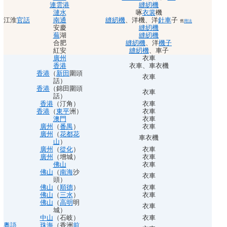
連雲港
縫紉機
漣水
啄
衣裳
機
江淮
官話
南通
縫紉機
、
洋機
、
洋
針車
子
舊
用法
安慶
縫紉機
蕪
湖
縫紉機
合肥
縫紉機
、
洋
機子
紅安
縫紉機
、
車子
廣州
衣車
香港
衣車
、
車衣機
香港
（
新田
圍頭
衣車
話）
香港
（錦田圍頭
衣車
話）
香港
（汀角）
衣車
香港
（
東平
洲）
衣車
澳門
衣車
廣州
（
番禺
）
衣車
廣州
（
花都
花
車衣機
山
）
廣州
（
從化
）
衣車
廣州
（增城）
衣車
佛山
衣車
佛山
（
南海
沙
衣車
頭）
佛山
（
順德
）
衣車
佛山
（
三水
）
衣車
佛山
（
高明
明
衣車
城）
中山
（石岐）
衣車
粵語
珠海
（香洲
前