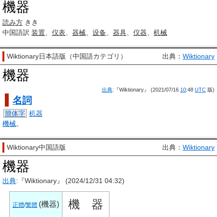
機器
読み方
きき
中国語訳
装置
、
仪表
、
器械
、
设备
、
器具
、
仪器
、
机械
Wiktionary日本語版（中国語カテゴリ）
出典：
Wiktionary
機器
出典
:『Wiktionary』 (2021/07/16
10
:48
UTC
版)
名詞
簡体字
机器
機械
。
Wiktionary中国語版
出典：
Wiktionary
機器
出典
:『Wiktionary』 (2024/12/31 04:32)
機
器
(
機器
)
正體
/
繁體