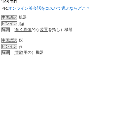
PR:
オンライン英会話をコスパで選ぶならどこ？
机器
中国語訳
jīqì
ピンイン
（
多く
具体
的な
装置
を指し）機器
解説
仪
中国語訳
yí
ピンイン
（
実験
用の）機器
解説