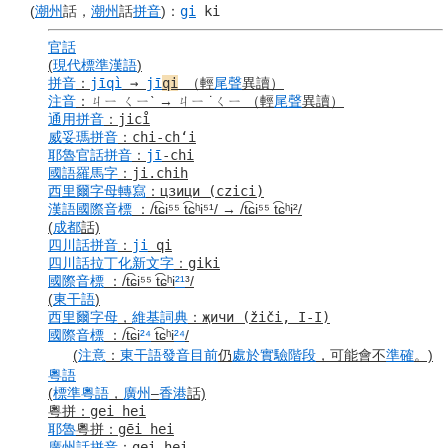
(
潮州
話，
潮州
話
拼音
)
：
gi
ki
官話
(
現代標準漢語
)
拼音
：
jīqì
→
jī
qi
（輕
尾聲
異讀）
注音
：
ㄐㄧ ㄑㄧˋ → ㄐㄧ ˙ㄑㄧ
（輕
尾聲
異讀）
通用拼音
：
jici̊
威妥瑪拼音
：
chi-chʻi
耶魯
官話
拼音
：
jī
-chi
國語羅馬字
：
ji.chih
西里爾字母
轉寫
：
цзици
(czici)
漢語
國際音標
：
/t͡ɕi⁵⁵ t͡ɕʰi⁵¹/ → /t͡ɕi⁵⁵ t͡ɕʰi²/
(
成都
話)
四川話
拼音
：
ji
qi
四川話
拉丁化新文字
：
giki
國際音標
：
/t͡ɕi⁵⁵ t͡ɕʰi
²¹
³/
(
東干語
)
西里爾字母
，
維基詞典
：
җичи (žiči, I-I)
國際音標
：
/t͡ɕi
²⁴
t͡ɕʰi
²⁴
/
(
注意
：
東干語
發音
目前
仍
處於
實驗
階段
，可能會不
準確
。)
粵語
(
標準
粵語
，
廣州
–
香港
話)
粵拼
：
gei hei
耶魯
粵拼
：
g
ē
i hei
廣州話
拼音
：
gei hei