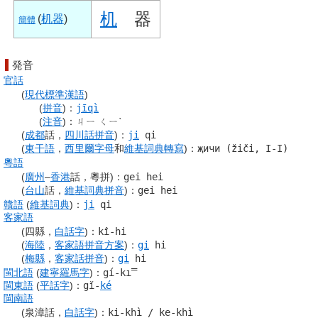
机
器
(
机器
)
簡體
発音
官話
(
現代標準漢語
)
(
拼音
)
：
jīqì
(
注音
)
：
ㄐㄧ ㄑㄧˋ
(
成都
話，
四川話
拼音
)
：
ji
qi
(
東干語
，
西里爾字母
和
維基詞典
轉寫
)
：
җичи (žiči, I-I)
粵語
(
廣州
–
香港
話，粵拼)
：
gei hei
(
台山
話，
維基詞典
拼音
)
：
gei hei
贛語
(
維基詞典
)
：
ji
qi
客家語
(四縣，
白話字
)
：
kî-hi
(
海陸
，
客家語
拼音
方案
)
：
gi
hi
(
梅縣
，
客家話
拼音
)
：
gi
hi
閩北語
(
建寧
羅馬字
)
：
gí-ki̿
閩東語
(
平話字
)
：
gĭ-
ké
閩南語
(泉漳話，
白話字
)
：
ki-khì
/
ke-khì