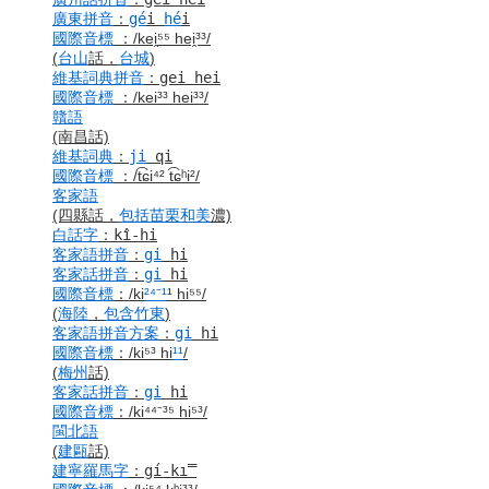
廣東
拼音
：
gé
i
hé
i
國際音標
：
/kei̯
⁵⁵
hei̯³³/
(
台山
話，
台城
)
維基詞典
拼音
：
gei hei
國際音標
：
/kei³³ hei³³/
贛語
(南昌話)
維基詞典
：
ji
qi
國際音標
：
/t͡ɕi⁴² t͡ɕʰi²/
客家語
(四縣話，
包括
苗栗
和美
濃)
白話字
：
kî-hi
客家語
拼音
：
gi
hi
客家話
拼音
：
gi
hi
國際音標
：
/ki
²⁴
⁻¹
¹ hi⁵⁵/
(
海陸
，
包含
竹東
)
客家語
拼音
方案
：
gi
hi
國際音標
：
/ki⁵³ hi
¹¹
/
(
梅州
話)
客家話
拼音
：
gi
hi
國際音標
：
/ki⁴⁴⁻³⁵ hi⁵³/
閩北語
(
建甌
話)
建寧
羅馬字
：
gí-ki̿