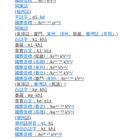
國際音標
：
/ki⁵⁴ kʰi³³/
閩東語
(
福州話
)
平話字
：
gĭ-
ké
國際音標
：
/ki⁵⁵⁻⁵³ ɛi
²¹
³/
閩南語
(泉漳話：廈門、
泉州
、
漳州
、龍巖、
臺灣話
（
常用
）)
白話字
：
ki-khì
臺羅
：
ki-khì
普實
台文
：
ki'qix
國際音標
(龍巖)
：
/ki³³⁴ kʰi
²¹
³/
國際音標
(
高雄
)
：
/ki⁴⁴⁻³³ kʰi
²¹
/
國際音標
(
泉州
)
：
/ki³³ kʰi⁴¹/
國際音標
(
臺北
)
：
/ki⁴⁴⁻³³ kʰi
¹¹
/
國際音標
(廈門,
漳州
)
：
/ki⁴⁴⁻
²²
kʰi
²¹
/
(泉漳話：
臺灣話
（異讀）)
白話字
：
ke-khì
臺羅
：
ke-khì
普實
台文
：
ke'qix
國際音標
(
臺北
)
：
/ke⁴⁴⁻³³ kʰi
¹¹
/
國際音標
(
高雄
)
：
/ke⁴⁴⁻³³ kʰi
²¹
/
(
潮州
話)
潮州
話
拼音
：
gi
ki
模仿
白話字
：
ki khì
國際音標
：
/ki³³⁻
²³
kʰi
²¹
³/