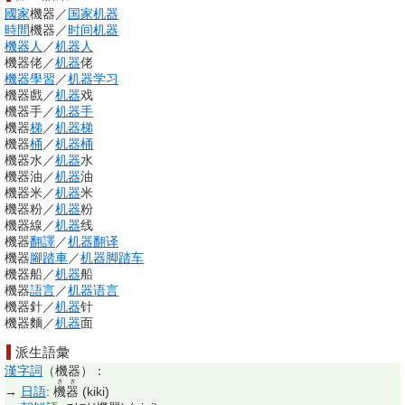
國家
機器
／
国家
机器
時間
機器
／
时间机器
機器人
／
机器人
機器佬
／
机器
佬
機器學習
／
机器学习
機器戲
／
机器
戏
機器手
／
机器手
機器
梯
／
机器
梯
機器
桶
／
机器
桶
機器水
／
机器
水
機器油
／
机器
油
機器米
／
机器
米
機器粉
／
机器
粉
機器線
／
机器
线
機器
翻譯
／
机器翻译
機器
腳踏車
／
机器脚踏车
機器船
／
机器
船
機器
語言
／
机器语言
機器針
／
机器
针
機器麵
／
机器
面
派生語彙
漢字詞
（
機器
）：
きき
→
日語
:
機器
(
kiki
)