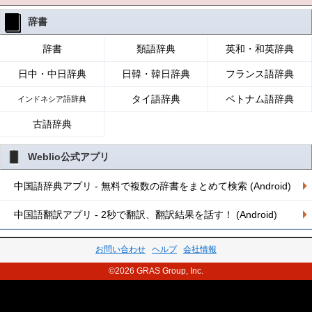
辞書
辞書
類語辞典
英和・和英辞典
日中・中日辞典
日韓・韓日辞典
フランス語辞典
タイ語辞典
ベトナム語辞典
インドネシア語辞典
古語辞典
Weblio公式アプリ
中国語辞典アプリ - 無料で複数の辞書をまとめて検索 (Android)
中国語翻訳アプリ - 2秒で翻訳、翻訳結果を話す！ (Android)
お問い合わせ
ヘルプ
会社情報
©2026 GRAS Group, Inc.