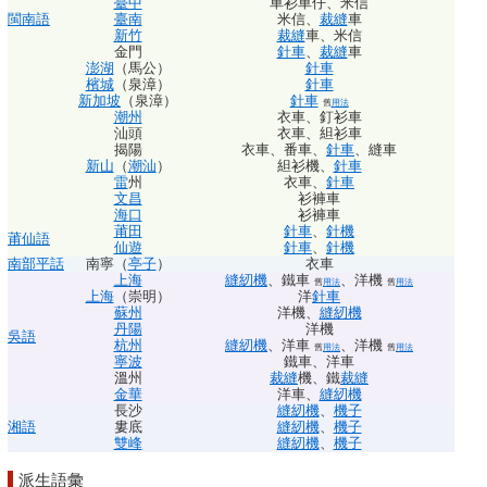
臺中
車衫車仔
、
米信
閩南語
臺南
米信
、
裁縫
車
新竹
裁縫
車
、
米信
金門
針車
、
裁縫
車
澎湖
（馬公）
針車
檳城
（泉漳）
針車
新加坡
（泉漳）
針車
舊
用法
潮州
衣車
、
釘衫車
汕頭
衣車
、
䋎衫車
揭陽
衣車
、
番車
、
針車
、
縫車
新山
（
潮汕
）
䋎衫機
、
針車
雷
州
衣車
、
針車
文昌
衫褲車
海口
衫褲車
莆田
針車
、
針機
莆仙語
仙遊
針車
、
針機
南部
平話
南寧（
亭子
）
衣車
上海
縫紉機
、
鐵車
、
洋機
舊
用法
舊
用法
上海
（崇明）
洋
針車
蘇州
洋機
、
縫紉機
丹陽
洋機
吳語
杭州
縫紉機
、
洋車
、
洋機
舊
用法
舊
用法
寧波
鐵車
、
洋車
溫州
裁縫
機
、
鐵
裁縫
金華
洋車
、
縫紉機
長沙
縫紉機
、
機子
湘語
婁底
縫紉機
、
機子
雙峰
縫紉機
、
機子
派生語彙