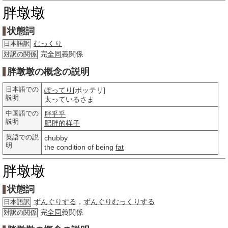
胖墩墩
状態詞
むっくり
日本語訳
完
全同
義関係
対訳の関係
胖墩墩の概念の説明
日本語での
ぽってり
[ポッテリ]
説明
太っているさま
中国語での
胖乎乎
説明
肥胖的
样子
英語での説
chubby
明
the condition of being
fat
胖墩墩
状態詞
ずんぐりする
，
ずんぐりむっくりする
日本語訳
完
全同
義関係
対訳の関係