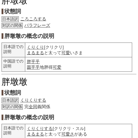
胖墩墩
状態詞
ころころする
日本語訳
パラフレーズ
対訳の関係
胖墩墩の概念の説明
日本語での
くりくり
[クリクリ]
説明
まるまる
と太って
可愛
いさま
中国語での
胖乎乎
説明
圆乎乎
地胖得
可爱
胖墩墩
状態詞
くりくりする
日本語訳
完
全同
義関係
対訳の関係
胖墩墩の概念の説明
日本語での
くりくりする
[クリクリ・スル]
説明
まるまる
と太って
可愛さ
がある