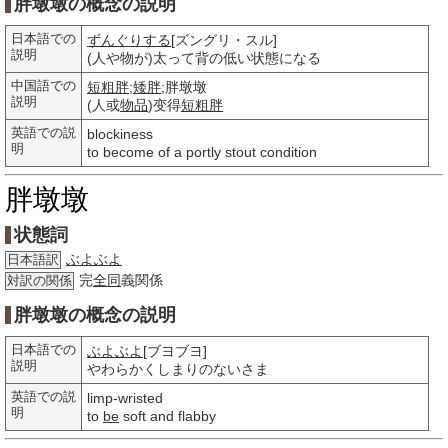
胖墩墩の概念の説明
日本語での
ずんぐりする
[ズングリ・スル]
説明
(人や物が)太って背の低い状態になる
中国語での
短粗胖
;
矮胖
;胖墩墩
説明
(人或
物品
)变得
短粗胖
英語での説
blockiness
明
to become of a portly stout condition
胖墩墩
状態詞
ぶよぶよ
日本語訳
完
全同
義関係
対訳の関係
胖墩墩の概念の説明
日本語での
ぶよぶよ
[ブヨブヨ]
説明
やわらかくしまりのないさま
英語での説
limp-wristed
明
to
be
soft and flabby