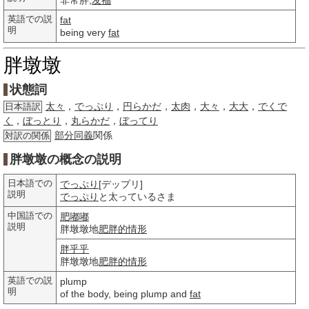
非常胖,
发福
英語での説
fat
明
being very
fat
胖墩墩
状態詞
太々
，
でっぷり
，
円らかだ
，
太肉
，
大々
，
大大
，
でくで
日本語訳
く
，
ぼっとり
，
丸らかだ
，
ぼってり
部分
同義
関係
対訳の関係
胖墩墩の概念の説明
日本語での
でっぷり
[デップリ]
説明
でっぷり
と太っているさま
中国語での
肥嘟嘟
説明
胖墩墩地
肥胖的
情形
胖乎乎
胖墩墩地
肥胖的
情形
英語での説
plump
明
of the body, being plump and
fat