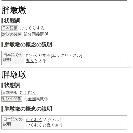
胖墩墩
状態詞
むっくりする
日本語訳
部分
同義
関係
対訳の関係
胖墩墩の概念の説明
日本語での
むっくりする
[ムックリ・スル]
説明
丸々
と太る
胖墩墩
状態詞
むくむく
日本語訳
完
全同
義関係
対訳の関係
胖墩墩の概念の説明
日本語での
むくむく
[ムクムク]
説明
むくむく
と
蠢く
さま