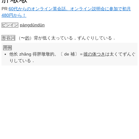
PR:
60代からのオンライン英会話。オンライン説明会に参加で初月
480円から！
pàngdūndūn
ピンイン
形容詞
（〜
的
）背が低く太っている，ずんぐりしている．
用例
他长 zhǎng 得胖墩墩的。〔 de 補〕＝
彼の
体つき
は太くてずんぐ
りしている．