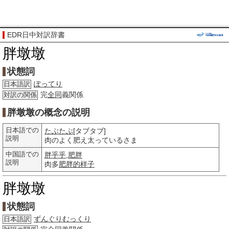
EDR日中対訳辞書
胖墩墩
状態詞
ぽってり
日本語訳
完
全同
義関係
対訳の関係
胖墩墩の概念の説明
日本語での
たぶたぶ
[タブタブ]
説明
肉のよく肥え太っているさま
中国語での
胖乎乎
,
肥胖
説明
肉多
肥胖的
样子
胖墩墩
状態詞
ずんぐりむっくり
日本語訳