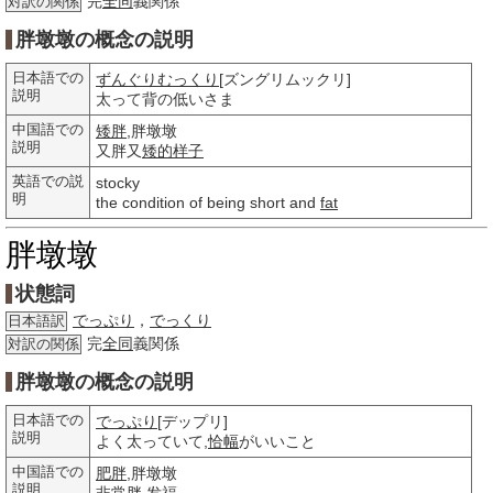
完
全同
義関係
対訳の関係
胖墩墩の概念の説明
日本語での
ずんぐりむっくり
[ズングリムックリ]
説明
太って背の低いさま
中国語での
矮胖
,胖墩墩
説明
又胖又
矮的
样子
英語での説
stocky
明
the condition of being short and
fat
胖墩墩
状態詞
でっぷり
，
でっくり
日本語訳
完
全同
義関係
対訳の関係
胖墩墩の概念の説明
日本語での
でっぷり
[デップリ]
説明
よく太っていて,
恰幅
がいいこと
中国語での
肥胖
,胖墩墩
説明