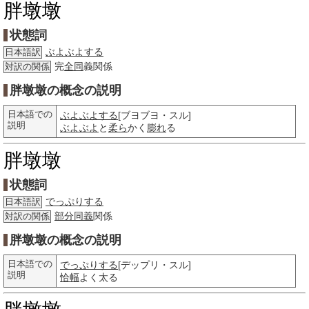
胖墩墩
状態詞
ぶよぶよする
日本語訳
完
全同
義関係
対訳の関係
胖墩墩の概念の説明
日本語での
ぶよぶよする
[ブヨブヨ・スル]
説明
ぶよぶよ
と
柔ら
かく
膨れ
る
胖墩墩
状態詞
でっぷりする
日本語訳
部分
同義
関係
対訳の関係
胖墩墩の概念の説明
日本語での
でっぷりする
[デップリ・スル]
説明
恰幅
よく太る