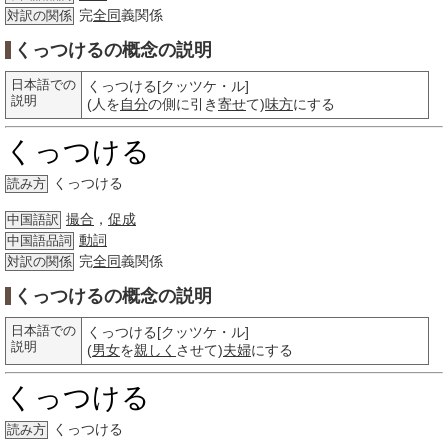
完
全同
義関係
対訳の関係
くっつけるの概念の説明
日本語での
くっつける[クッツケ・ル]
説明
(人を
自分
の側に引き
寄せ
て)
味方
にする
くっつける
くっつける
読み方
撮合
，
促成
中国語訳
動詞
中国語品詞
完
全同
義関係
対訳の関係
くっつけるの概念の説明
日本語での
くっつける[クッツケ・ル]
説明
(
男女
を
親しく
させて)
夫婦
にする
くっつける
くっつける
読み方