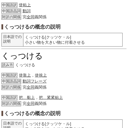
使粘上
中国語訳
動詞
中国語品詞
完
全同
義関係
対訳の関係
くっつけるの概念の説明
日本語での
くっつける[クッツケ・ル]
説明
小さい物を大きい物に付着させる
くっつける
くっつける
読み方
使靠上
，
使挨上
中国語訳
動詞
フレーズ
中国語品詞
完
全同
義関係
対訳の関係
把…黏上
，
把…紧紧贴上
中国語訳
完
全同
義関係
対訳の関係
くっつけるの概念の説明
日本語での
くっつける[クッツケ・ル]