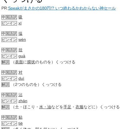
PR:
Speakがまさかの180円!? いつ終わるかわからない神セール
吸
中国語訳
xī
ピンイン
揾
中国語訳
wèn
ピンイン
挂
中国語訳
guà
ピンイン
（
表面
に
膜状
のものを）くっつける
解説
对
中国語訳
duì
ピンイン
（2つのものを）くっつける
解説
沾
中国語訳
zhān
ピンイン
（土・ほこり・
水・油
などを
手足
・
衣服
などに）くっつける
解説
贴
中国語訳
tiē
ピンイン