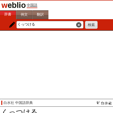
中国語
辞書
例文
翻訳
白水社 中国語辞典
くっつける