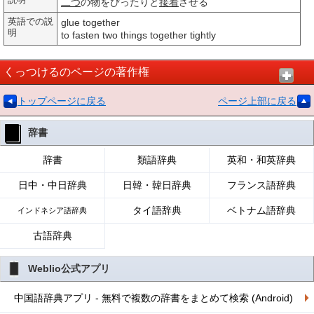
説明
二つ
の物をぴったりと
接着
させる
英語での説
glue together
明
to fasten two things together tightly
くっつけるのページの著作権
トップページに戻る
ページ上部に戻る
辞書
辞書
類語辞典
英和・和英辞典
日中・中日辞典
日韓・韓日辞典
フランス語辞典
タイ語辞典
ベトナム語辞典
インドネシア語辞典
古語辞典
Weblio公式アプリ
中国語辞典アプリ - 無料で複数の辞書をまとめて検索 (Android)