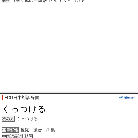
（
多く
体の
一部
を何かに）くっつける
解説
EDR日中対訳辞書
くっつける
くっつける
読み方
拉拢
，
撮合
，
纠集
中国語訳
動詞
中国語品詞