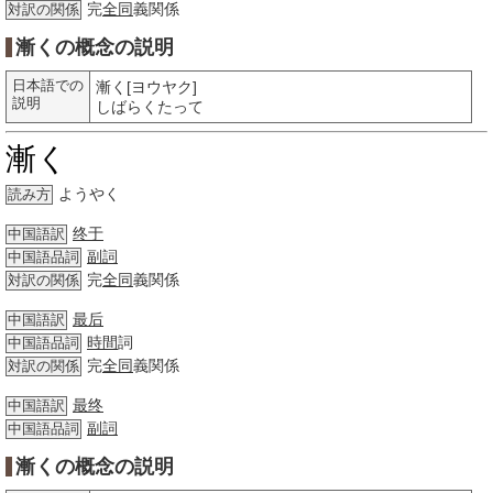
完
全同
義関係
対訳の関係
漸くの概念の説明
日本語での
漸く[ヨウヤク]
説明
しばらくたって
漸く
ようやく
読み方
终于
中国語訳
副詞
中国語品詞
完
全同
義関係
対訳の関係
最后
中国語訳
時間
詞
中国語品詞
完
全同
義関係
対訳の関係
最终
中国語訳
副詞
中国語品詞
漸くの概念の説明