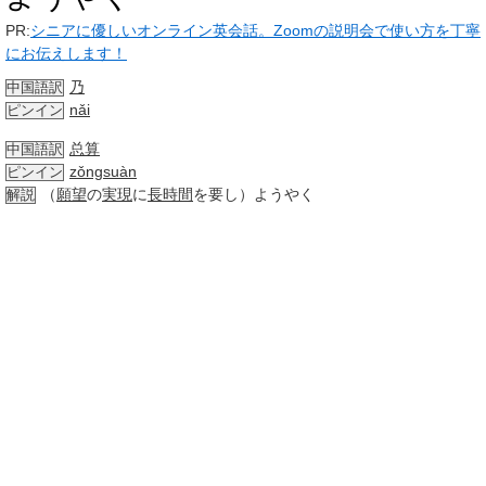
PR:
シニアに優しいオンライン英会話。Zoomの説明会で使い方を丁寧
にお伝えします！
乃
中国語訳
nǎi
ピンイン
总算
中国語訳
zǒngsuàn
ピンイン
（
願望
の
実現
に
長時間
を要し）ようやく
解説