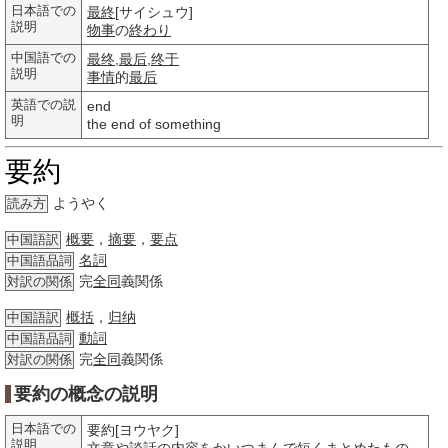
日本語での
最終
[サイシュウ]
説明
物事
の
終わり
中国語での
最终
,
最后
,
终于
説明
事情
的
最后
英語での説
end
明
the end of something
要約
ようやく
読み方
概要
，
摘要
，
要点
中国語訳
名詞
中国語品詞
完
全同
義関係
対訳の関係
概括
，
归纳
中国語訳
動詞
中国語品詞
完
全同
義関係
対訳の関係
要約の概念の説明
日本語での
要約[ヨウヤク]
説明