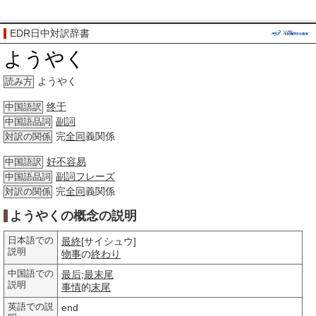
EDR日中対訳辞書
ようやく
ようやく
読み方
终于
中国語訳
副詞
中国語品詞
完
全同
義関係
対訳の関係
好不容易
中国語訳
副詞
フレーズ
中国語品詞
完
全同
義関係
対訳の関係
ようやくの概念の説明
日本語での
最終
[サイシュウ]
説明
物事
の
終わり
中国語での
最后
;
最末尾
説明
事情
的
末尾
英語での説
end