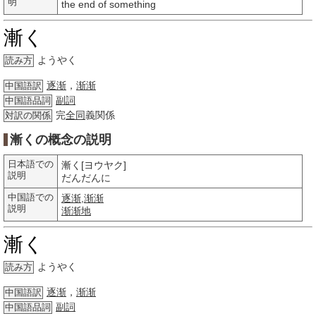
明
the end of something
漸く
ようやく
読み方
逐渐
，
渐渐
中国語訳
副詞
中国語品詞
完
全同
義関係
対訳の関係
漸くの概念の説明
日本語での
漸く[ヨウヤク]
説明
だんだんに
中国語での
逐渐
,
渐渐
説明
渐渐地
漸く
ようやく
読み方
逐渐
，
渐渐
中国語訳
副詞
中国語品詞