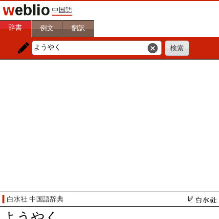
中国語
辞書
例文
翻訳
白水社 中国語辞典
ようやく