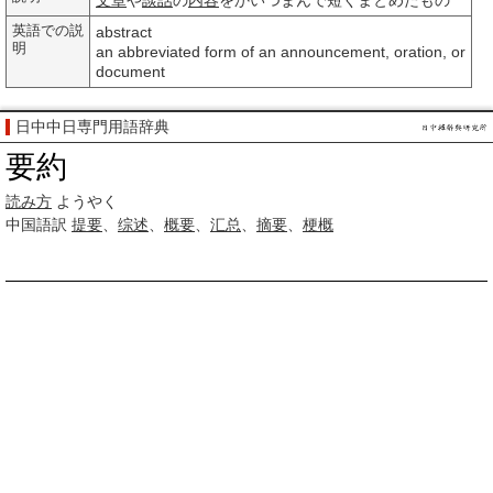
文章
や
談話
の
内容
をかいつまんで短くまとめたもの
英語での説
abstract
明
an abbreviated form of an announcement, oration, or
document
日中中日専門用語辞典
要約
読み方
ようやく
中国語訳
提要
、
综述
、
概要
、
汇总
、
摘要
、
梗概